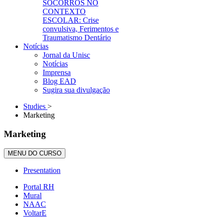
SOCORROS NO
CONTEXTO
ESCOLAR: Crise
convulsiva, Ferimentos e
Traumatismo Dentário
Notícias
Jornal da Unisc
Notícias
Imprensa
Blog EAD
Sugira sua divulgação
Studies
>
Marketing
Marketing
MENU DO CURSO
Presentation
Portal RH
Mural
NAAC
VoltarE