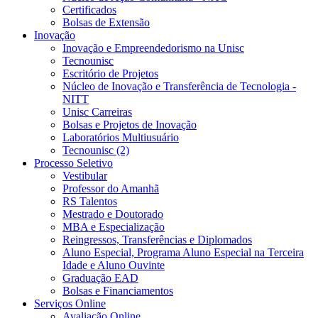
Certificados
Bolsas de Extensão
Inovação
Inovação e Empreendedorismo na Unisc
Tecnounisc
Escritório de Projetos
Núcleo de Inovação e Transferência de Tecnologia -
NITT
Unisc Carreiras
Bolsas e Projetos de Inovação
Laboratórios Multiusuário
Tecnounisc (2)
Processo Seletivo
Vestibular
Professor do Amanhã
RS Talentos
Mestrado e Doutorado
MBA e Especialização
Reingressos, Transferências e Diplomados
Aluno Especial, Programa Aluno Especial na Terceira
Idade e Aluno Ouvinte
Graduação EAD
Bolsas e Financiamentos
Serviços Online
Avaliação Online