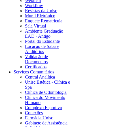
Webmail
Workflow
Revistas da Unisc
Mural Eletrônico
Enquete Rematrícula
Sala Virtual
Ambiente Graduação
EAD - Antigo
Portal do Estudante
Locação de Salas e
Auditórios
Validação de
Documentos
Certificados
Serviços Comunitários
Central Analítica
Unisc Estética - Clínica e
Spa
Clínica de Odontologia
Clínica do Movimento
Humano
Complexo Esportivo
Conexões
Farmácia Unisc
Gabinete de Assistência