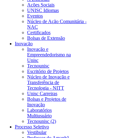
Ações Sociais
UNISC Idiomas
Eventos
Núcleo de Ação Comunitária -
NAC
Certificados
Bolsas de Extensão
Inovação
Inovação e
Empreendedorismo na
Unisc
Tecnounisc
Escritório de Projetos
Núcleo de Inovação e
Transferência de
Tecnologia - NITT
Unisc Carreiras
Bolsas e Projetos de
Inovação
Laboratórios
Multiusuário
Tecnounisc (2)
Processo Seletivo
Vestibular
Professor do Amanhã