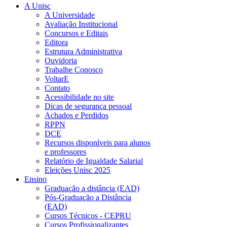
A Unisc
A Universidade
Avaliação Institucional
Concursos e Editais
Editora
Estrutura Administrativa
Ouvidoria
Trabalhe Conosco
VoltarE
Contato
Acessibilidade no site
Dicas de segurança pessoal
Achados e Perdidos
RPPN
DCE
Recursos disponíveis para alunos
e professores
Relatório de Igualdade Salarial
Eleições Unisc 2025
Ensino
Graduação a distância (EAD)
Pós-Graduação a Distância
(EAD)
Cursos Técnicos - CEPRU
Cursos Profissionalizantes