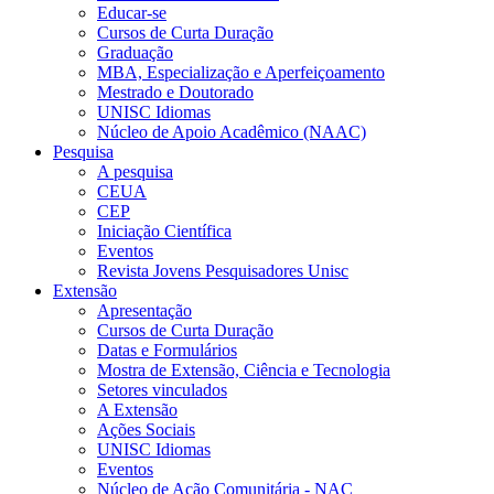
Educar-se
Cursos de Curta Duração
Graduação
MBA, Especialização e Aperfeiçoamento
Mestrado e Doutorado
UNISC Idiomas
Núcleo de Apoio Acadêmico (NAAC)
Pesquisa
A pesquisa
CEUA
CEP
Iniciação Científica
Eventos
Revista Jovens Pesquisadores Unisc
Extensão
Apresentação
Cursos de Curta Duração
Datas e Formulários
Mostra de Extensão, Ciência e Tecnologia
Setores vinculados
A Extensão
Ações Sociais
UNISC Idiomas
Eventos
Núcleo de Ação Comunitária - NAC