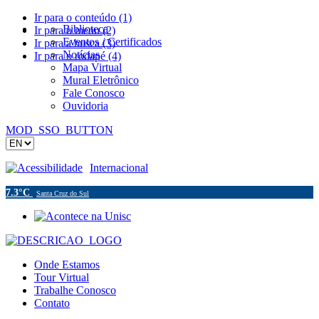
Ir para o conteúdo (1)
Biblioteca
Ir para o menu (2)
Eventos / Certificados
Ir para a busca (3)
Notícias
Ir para o rodapé (4)
Mapa Virtual
Mural Eletrônico
Fale Conosco
Ouvidoria
MOD_SSO_BUTTON
Acessibilidade
Internacional
7.3°C
Santa Cruz do Sul
Onde Estamos
Tour Virtual
Trabalhe Conosco
Contato