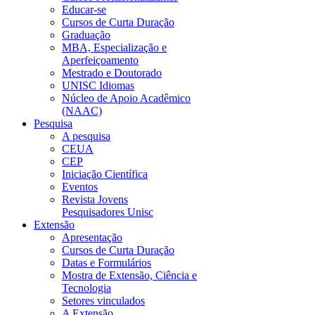
Educar-se
Cursos de Curta Duração
Graduação
MBA, Especialização e
Aperfeiçoamento
Mestrado e Doutorado
UNISC Idiomas
Núcleo de Apoio Acadêmico
(NAAC)
Pesquisa
A pesquisa
CEUA
CEP
Iniciação Científica
Eventos
Revista Jovens
Pesquisadores Unisc
Extensão
Apresentação
Cursos de Curta Duração
Datas e Formulários
Mostra de Extensão, Ciência e
Tecnologia
Setores vinculados
A Extensão