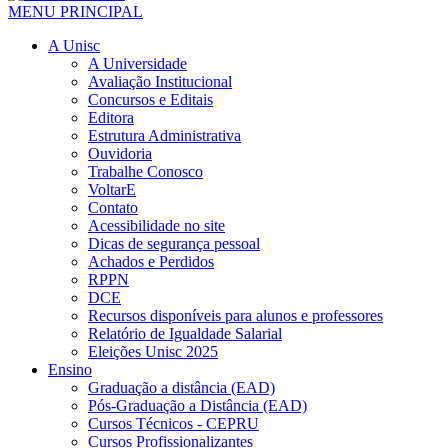
MENU PRINCIPAL
A Unisc
A Universidade
Avaliação Institucional
Concursos e Editais
Editora
Estrutura Administrativa
Ouvidoria
Trabalhe Conosco
VoltarE
Contato
Acessibilidade no site
Dicas de segurança pessoal
Achados e Perdidos
RPPN
DCE
Recursos disponíveis para alunos e professores
Relatório de Igualdade Salarial
Eleições Unisc 2025
Ensino
Graduação a distância (EAD)
Pós-Graduação a Distância (EAD)
Cursos Técnicos - CEPRU
Cursos Profissionalizantes