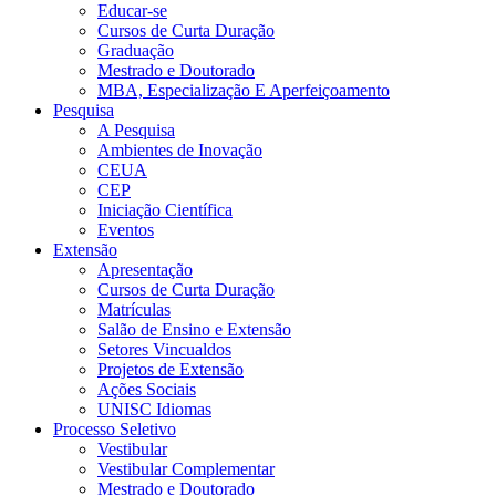
Educar-se
Cursos de Curta Duração
Graduação
Mestrado e Doutorado
MBA, Especialização E Aperfeiçoamento
Pesquisa
A Pesquisa
Ambientes de Inovação
CEUA
CEP
Iniciação Científica
Eventos
Extensão
Apresentação
Cursos de Curta Duração
Matrículas
Salão de Ensino e Extensão
Setores Vincualdos
Projetos de Extensão
Ações Sociais
UNISC Idiomas
Processo Seletivo
Vestibular
Vestibular Complementar
Mestrado e Doutorado