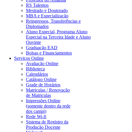
RS Talentos
Mestrado e Doutorado
MBA e Especialização
Reingressos, Transferências e
Diplomados
Aluno Especial, Programa Aluno
Especial na Terceira Idade e Aluno
Ouvinte
Graduação EAD
Bolsas e Financiamentos
Serviços Online
Avaliação Online
Biblioteca
Calendários
Catálogo Online
Grade de Horários
Matriculas / Renovação
de Matriculas
Impressões Online
(somente dentro da rede
dos campi)
Rede Wi-fi
Sistema de Registro da
Produção Docente