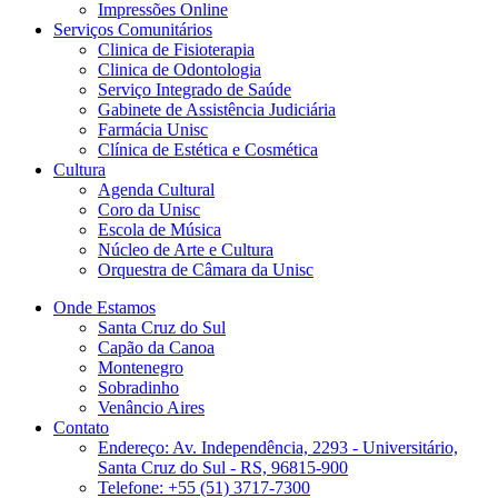
Impressões Online
Serviços Comunitários
Clinica de Fisioterapia
Clinica de Odontologia
Serviço Integrado de Saúde
Gabinete de Assistência Judiciária
Farmácia Unisc
Clínica de Estética e Cosmética
Cultura
Agenda Cultural
Coro da Unisc
Escola de Música
Núcleo de Arte e Cultura
Orquestra de Câmara da Unisc
Onde Estamos
Santa Cruz do Sul
Capão da Canoa
Montenegro
Sobradinho
Venâncio Aires
Contato
Endereço: Av. Independência, 2293 - Universitário,
Santa Cruz do Sul - RS, 96815-900
Telefone: +55 (51) 3717-7300