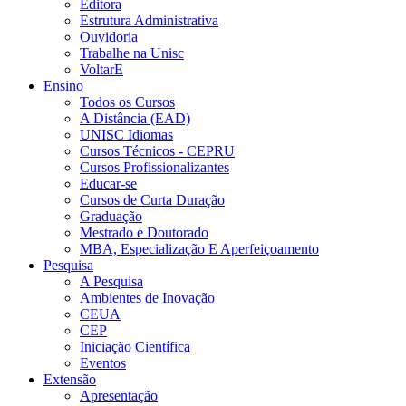
Editora
Estrutura Administrativa
Ouvidoria
Trabalhe na Unisc
VoltarE
Ensino
Todos os Cursos
A Distância (EAD)
UNISC Idiomas
Cursos Técnicos - CEPRU
Cursos Profissionalizantes
Educar-se
Cursos de Curta Duração
Graduação
Mestrado e Doutorado
MBA, Especialização E Aperfeiçoamento
Pesquisa
A Pesquisa
Ambientes de Inovação
CEUA
CEP
Iniciação Científica
Eventos
Extensão
Apresentação