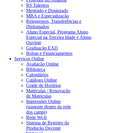
RS Talentos
Mestrado e Doutorado
MBA e Especialização
Reingressos, Transferências e
Diplomados
Aluno Especial, Programa Aluno
Especial na Terceira Idade e Aluno
Ouvinte
Graduação EAD
Bolsas e Financiamentos
Serviços Online
Avaliação Online
Biblioteca
Calendários
Catálogo Online
Grade de Horários
Matriculas / Renovação
de Matriculas
Impressões Online
(somente dentro da rede
dos campi)
Rede Wi-fi
Sistema de Registro da
Produção Docente