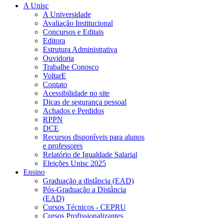
A Unisc
A Universidade
Avaliação Institucional
Concursos e Editais
Editora
Estrutura Administrativa
Ouvidoria
Trabalhe Conosco
VoltarE
Contato
Acessibilidade no site
Dicas de segurança pessoal
Achados e Perdidos
RPPN
DCE
Recursos disponíveis para alunos
e professores
Relatório de Igualdade Salarial
Eleições Unisc 2025
Ensino
Graduação a distância (EAD)
Pós-Graduação a Distância
(EAD)
Cursos Técnicos - CEPRU
Cursos Profissionalizantes