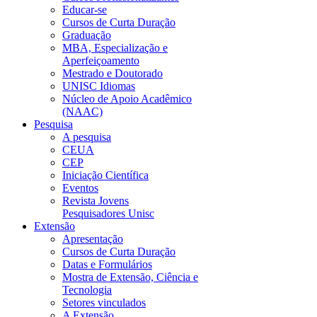
Educar-se
Cursos de Curta Duração
Graduação
MBA, Especialização e
Aperfeiçoamento
Mestrado e Doutorado
UNISC Idiomas
Núcleo de Apoio Acadêmico
(NAAC)
Pesquisa
A pesquisa
CEUA
CEP
Iniciação Científica
Eventos
Revista Jovens
Pesquisadores Unisc
Extensão
Apresentação
Cursos de Curta Duração
Datas e Formulários
Mostra de Extensão, Ciência e
Tecnologia
Setores vinculados
A Extensão