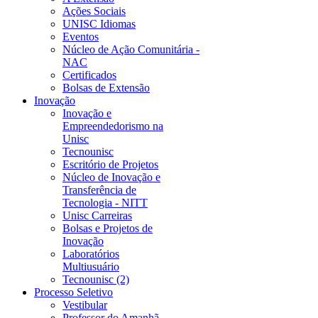
Ações Sociais
UNISC Idiomas
Eventos
Núcleo de Ação Comunitária -
NAC
Certificados
Bolsas de Extensão
Inovação
Inovação e
Empreendedorismo na
Unisc
Tecnounisc
Escritório de Projetos
Núcleo de Inovação e
Transferência de
Tecnologia - NITT
Unisc Carreiras
Bolsas e Projetos de
Inovação
Laboratórios
Multiusuário
Tecnounisc (2)
Processo Seletivo
Vestibular
Professor do Amanhã