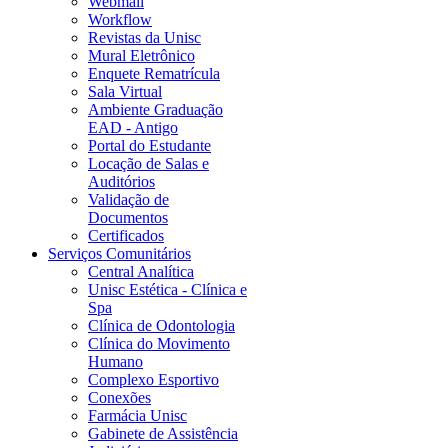
Webmail
Workflow
Revistas da Unisc
Mural Eletrônico
Enquete Rematrícula
Sala Virtual
Ambiente Graduação
EAD - Antigo
Portal do Estudante
Locação de Salas e
Auditórios
Validação de
Documentos
Certificados
Serviços Comunitários
Central Analítica
Unisc Estética - Clínica e
Spa
Clínica de Odontologia
Clínica do Movimento
Humano
Complexo Esportivo
Conexões
Farmácia Unisc
Gabinete de Assistência