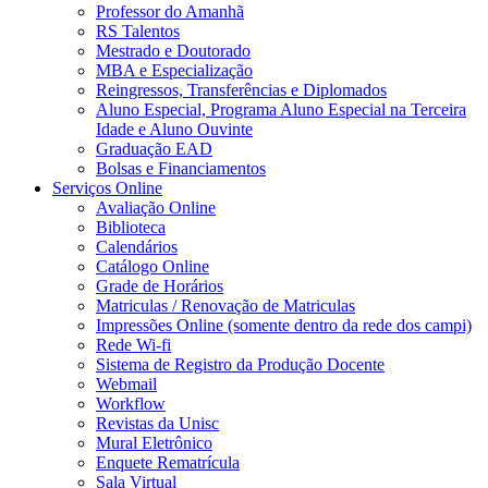
Professor do Amanhã
RS Talentos
Mestrado e Doutorado
MBA e Especialização
Reingressos, Transferências e Diplomados
Aluno Especial, Programa Aluno Especial na Terceira
Idade e Aluno Ouvinte
Graduação EAD
Bolsas e Financiamentos
Serviços Online
Avaliação Online
Biblioteca
Calendários
Catálogo Online
Grade de Horários
Matriculas / Renovação de Matriculas
Impressões Online (somente dentro da rede dos campi)
Rede Wi-fi
Sistema de Registro da Produção Docente
Webmail
Workflow
Revistas da Unisc
Mural Eletrônico
Enquete Rematrícula
Sala Virtual