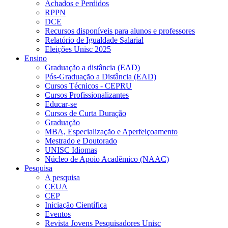
Achados e Perdidos
RPPN
DCE
Recursos disponíveis para alunos e professores
Relatório de Igualdade Salarial
Eleições Unisc 2025
Ensino
Graduação a distância (EAD)
Pós-Graduação a Distância (EAD)
Cursos Técnicos - CEPRU
Cursos Profissionalizantes
Educar-se
Cursos de Curta Duração
Graduação
MBA, Especialização e Aperfeiçoamento
Mestrado e Doutorado
UNISC Idiomas
Núcleo de Apoio Acadêmico (NAAC)
Pesquisa
A pesquisa
CEUA
CEP
Iniciação Científica
Eventos
Revista Jovens Pesquisadores Unisc