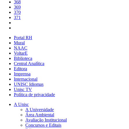
368
369
370
371
Portal RH
Mural
NAAC
VoltarE
Biblioteca
Central Analítica
Editora
Imprensa
Internacional
UNISC Idiomas
Unisc TV
Política de privacidade
A Unisc
A Universidade
Área Ambiental
Avaliação Institucional
Concursos e Editais