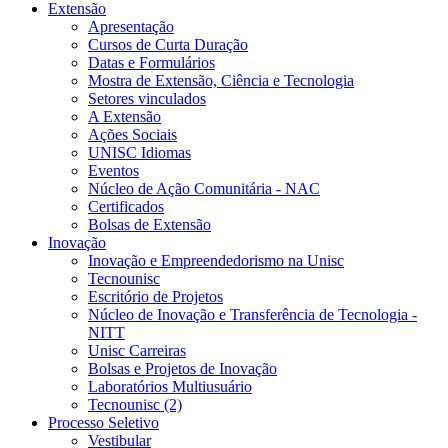
Extensão
Apresentação
Cursos de Curta Duração
Datas e Formulários
Mostra de Extensão, Ciência e Tecnologia
Setores vinculados
A Extensão
Ações Sociais
UNISC Idiomas
Eventos
Núcleo de Ação Comunitária - NAC
Certificados
Bolsas de Extensão
Inovação
Inovação e Empreendedorismo na Unisc
Tecnounisc
Escritório de Projetos
Núcleo de Inovação e Transferência de Tecnologia -
NITT
Unisc Carreiras
Bolsas e Projetos de Inovação
Laboratórios Multiusuário
Tecnounisc (2)
Processo Seletivo
Vestibular