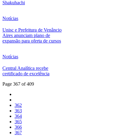
Shakuhachi
Notícias
Unisc e Prefeitura de Venâncio
Aires anunciam plano de
expansão para oferta de cursos
Notícias
Central Analítica recebe
certificado de excelência
Page 367 of 409
362
363
364
365
366
367