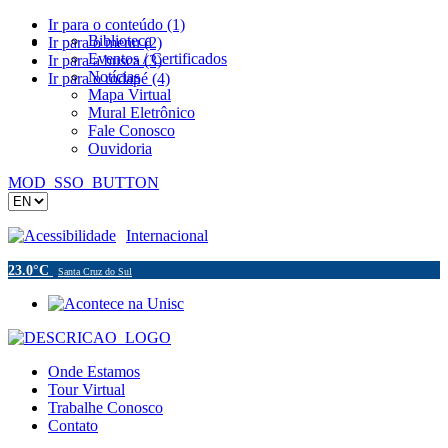
Ir para o conteúdo (1)
Biblioteca
Ir para o menu (2)
Eventos / Certificados
Ir para a busca (3)
Notícias
Ir para o rodapé (4)
Mapa Virtual
Mural Eletrônico
Fale Conosco
Ouvidoria
MOD_SSO_BUTTON
Acessibilidade
Internacional
23.0°C
Santa Cruz do Sul
Onde Estamos
Tour Virtual
Trabalhe Conosco
Contato