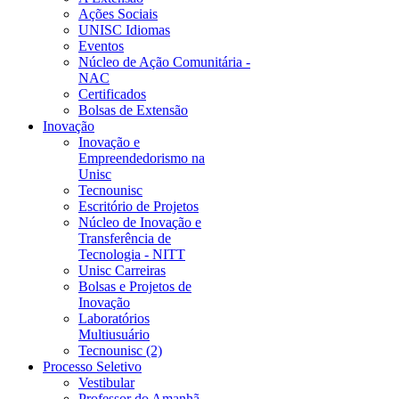
Ações Sociais
UNISC Idiomas
Eventos
Núcleo de Ação Comunitária -
NAC
Certificados
Bolsas de Extensão
Inovação
Inovação e
Empreendedorismo na
Unisc
Tecnounisc
Escritório de Projetos
Núcleo de Inovação e
Transferência de
Tecnologia - NITT
Unisc Carreiras
Bolsas e Projetos de
Inovação
Laboratórios
Multiusuário
Tecnounisc (2)
Processo Seletivo
Vestibular
Professor do Amanhã