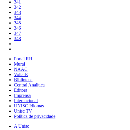
341
342
343
344
345
346
347
348
Portal RH
Mural
NAAC
VoltarE
Biblioteca
Central Analítica
Editora
Imprensa
Internacional
UNISC Idiomas
Unisc TV
Política de privacidade
A Unisc