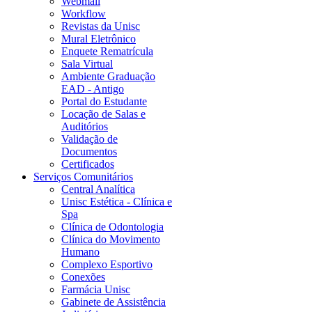
Webmail
Workflow
Revistas da Unisc
Mural Eletrônico
Enquete Rematrícula
Sala Virtual
Ambiente Graduação
EAD - Antigo
Portal do Estudante
Locação de Salas e
Auditórios
Validação de
Documentos
Certificados
Serviços Comunitários
Central Analítica
Unisc Estética - Clínica e
Spa
Clínica de Odontologia
Clínica do Movimento
Humano
Complexo Esportivo
Conexões
Farmácia Unisc
Gabinete de Assistência