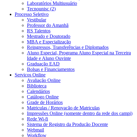
Laboratórios Multiusuário
Tecnounisc (2)
Processo Seletivo
Vestibular
Professor do Amanhã
RS Talentos
Mestrado e Doutorado
MBA e Especialização
Reingressos, Transferências e Diplomados
Aluno Especial, Programa Aluno Especial na Terceira
Idade e Aluno Ouvinte
Graduação EAD
Bolsas e Financiamentos
Serviços Online
Avaliação Online
Biblioteca
Calendários
Catálogo Online
Grade de Horários
Matriculas / Renovação de Matriculas
Impressões Online (somente dentro da rede dos campi)
Rede Wi-fi
Sistema de Registro da Produção Docente
Webmail
Workflow