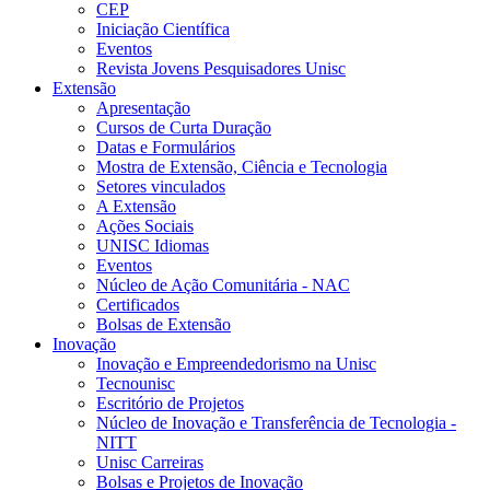
CEP
Iniciação Científica
Eventos
Revista Jovens Pesquisadores Unisc
Extensão
Apresentação
Cursos de Curta Duração
Datas e Formulários
Mostra de Extensão, Ciência e Tecnologia
Setores vinculados
A Extensão
Ações Sociais
UNISC Idiomas
Eventos
Núcleo de Ação Comunitária - NAC
Certificados
Bolsas de Extensão
Inovação
Inovação e Empreendedorismo na Unisc
Tecnounisc
Escritório de Projetos
Núcleo de Inovação e Transferência de Tecnologia -
NITT
Unisc Carreiras
Bolsas e Projetos de Inovação