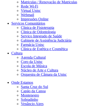
Matriculas / Renovação de Matriculas
Rede Wi-Fi
Virtual Unisc
Webmail
Impressões Online
Serviços Comunitários
Clinica de Fisioterapia
Clinica de Odontologia
Serviço Integrado de Saúde
Gabinete de Assistência Judiciária
Farmácia Unisc
Clínica de Estética e Cosmética
Cultura
Agenda Cultural
Coro da Unisc
Escola de Música
Núcleo de Arte e Cultura
Orquestra de Câmara da Unisc
Onde Estamos
Santa Cruz do Sul
Capão da Canoa
Montenegro
Sobradinho
Venâncio Aires