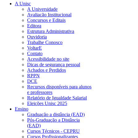
A Unisc
A Universidade
Avaliação Institucional
Concursos e Editais
Editora
Estrutura Administrativa
Ouvidoria
Trabalhe Conosco
VoltarE
Contato
Acessibilidade no site
Dicas de segurança pessoal
Achados e Perdidos
RPPN
DCE
Recursos disponíveis para alunos
e professores
Relatório de Igualdade Salarial
Eleições Unisc 2025
Ensino
Graduação a distância (EAD)
Pós-Graduação a Distância
(EAD)
Cursos Técnicos - CEPRU
Cursos Profissionalizantes