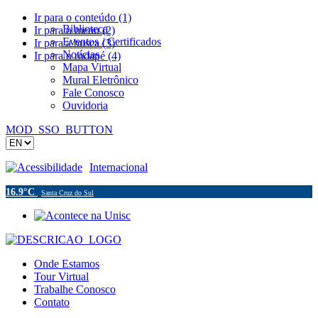
Ir para o conteúdo (1)
Biblioteca
Ir para o menu (2)
Eventos / Certificados
Ir para a busca (3)
Notícias
Ir para o rodapé (4)
Mapa Virtual
Mural Eletrônico
Fale Conosco
Ouvidoria
MOD_SSO_BUTTON
Acessibilidade
Internacional
16.9°C
Santa Cruz do Sul
Onde Estamos
Tour Virtual
Trabalhe Conosco
Contato