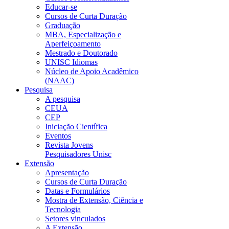
Educar-se
Cursos de Curta Duração
Graduação
MBA, Especialização e
Aperfeiçoamento
Mestrado e Doutorado
UNISC Idiomas
Núcleo de Apoio Acadêmico
(NAAC)
Pesquisa
A pesquisa
CEUA
CEP
Iniciação Científica
Eventos
Revista Jovens
Pesquisadores Unisc
Extensão
Apresentação
Cursos de Curta Duração
Datas e Formulários
Mostra de Extensão, Ciência e
Tecnologia
Setores vinculados
A Extensão