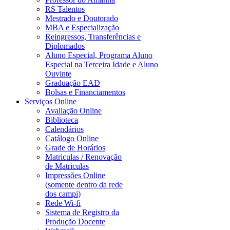
RS Talentos
Mestrado e Doutorado
MBA e Especialização
Reingressos, Transferências e
Diplomados
Aluno Especial, Programa Aluno
Especial na Terceira Idade e Aluno
Ouvinte
Graduação EAD
Bolsas e Financiamentos
Serviços Online
Avaliação Online
Biblioteca
Calendários
Catálogo Online
Grade de Horários
Matriculas / Renovação
de Matriculas
Impressões Online
(somente dentro da rede
dos campi)
Rede Wi-fi
Sistema de Registro da
Produção Docente