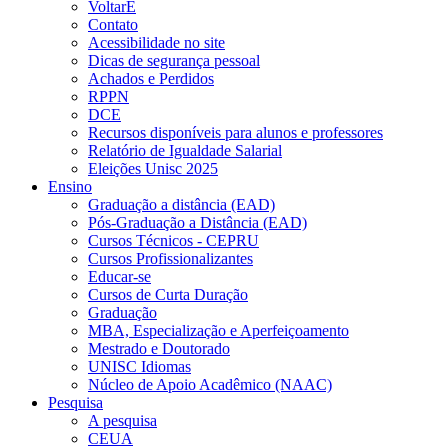
VoltarE
Contato
Acessibilidade no site
Dicas de segurança pessoal
Achados e Perdidos
RPPN
DCE
Recursos disponíveis para alunos e professores
Relatório de Igualdade Salarial
Eleições Unisc 2025
Ensino
Graduação a distância (EAD)
Pós-Graduação a Distância (EAD)
Cursos Técnicos - CEPRU
Cursos Profissionalizantes
Educar-se
Cursos de Curta Duração
Graduação
MBA, Especialização e Aperfeiçoamento
Mestrado e Doutorado
UNISC Idiomas
Núcleo de Apoio Acadêmico (NAAC)
Pesquisa
A pesquisa
CEUA