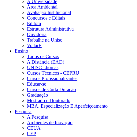
A Universidade
Área Ambiental
Avaliação Institucional
Concursos e Editais
Editora
Estrutura Administrativa
Ouvidoria
Trabalhe na Unisc
VoltarE
Ensino
Todos os Cursos
A Distância (EAD)
UNISC Idiomas
Cursos Técnicos - CEPRU
Cursos Profissionalizantes
Educar-se
Cursos de Curta Duração
Graduação
Mestrado e Doutorado
MBA, Especialização E Aperfeiçoamento
Pesquisa
A Pesquisa
Ambientes de Inovação
CEUA
CEP