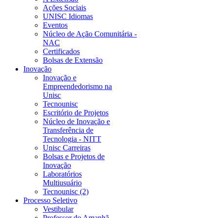
Ações Sociais
UNISC Idiomas
Eventos
Núcleo de Ação Comunitária -
NAC
Certificados
Bolsas de Extensão
Inovação
Inovação e
Empreendedorismo na
Unisc
Tecnounisc
Escritório de Projetos
Núcleo de Inovação e
Transferência de
Tecnologia - NITT
Unisc Carreiras
Bolsas e Projetos de
Inovação
Laboratórios
Multiusuário
Tecnounisc (2)
Processo Seletivo
Vestibular
Professor do Amanhã