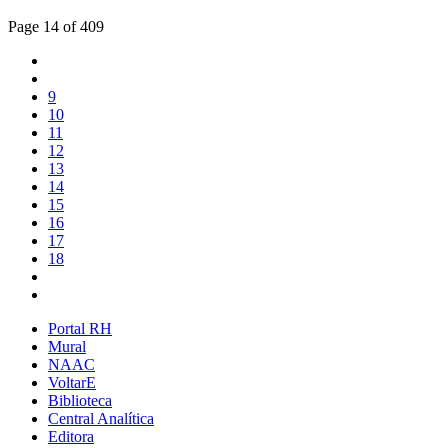
Page 14 of 409
9
10
11
12
13
14
15
16
17
18
Portal RH
Mural
NAAC
VoltarE
Biblioteca
Central Analítica
Editora