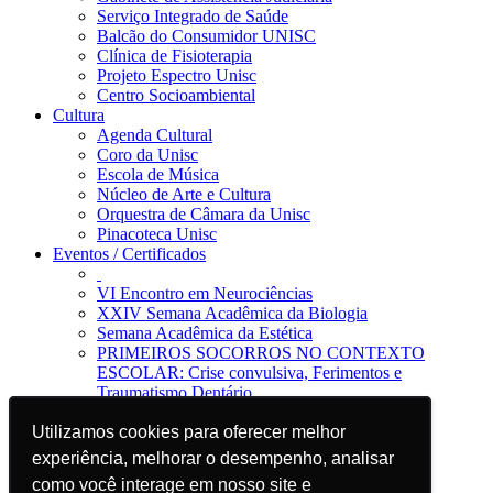
Serviço Integrado de Saúde
Balcão do Consumidor UNISC
Clínica de Fisioterapia
Projeto Espectro Unisc
Centro Socioambiental
Cultura
Agenda Cultural
Coro da Unisc
Escola de Música
Núcleo de Arte e Cultura
Orquestra de Câmara da Unisc
Pinacoteca Unisc
Eventos / Certificados
VI Encontro em Neurociências
XXIV Semana Acadêmica da Biologia
Semana Acadêmica da Estética
PRIMEIROS SOCORROS NO CONTEXTO
ESCOLAR: Crise convulsiva, Ferimentos e
Traumatismo Dentário
Notícias
Jornal da Unisc
Utilizamos cookies para oferecer melhor
Utilizamos cookies para oferecer melhor
Notícias
experiência, melhorar o desempenho, analisar
experiência, melhorar o desempenho, analisar
Imprensa
como você interage em nosso site e
como você interage em nosso site e
Blog EAD