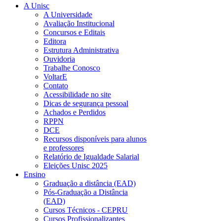
A Unisc
A Universidade
Avaliação Institucional
Concursos e Editais
Editora
Estrutura Administrativa
Ouvidoria
Trabalhe Conosco
VoltarE
Contato
Acessibilidade no site
Dicas de segurança pessoal
Achados e Perdidos
RPPN
DCE
Recursos disponíveis para alunos
e professores
Relatório de Igualdade Salarial
Eleições Unisc 2025
Ensino
Graduação a distância (EAD)
Pós-Graduação a Distância
(EAD)
Cursos Técnicos - CEPRU
Cursos Profissionalizantes