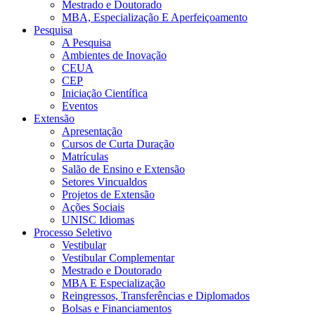
Mestrado e Doutorado
MBA, Especialização E Aperfeiçoamento
Pesquisa
A Pesquisa
Ambientes de Inovação
CEUA
CEP
Iniciação Científica
Eventos
Extensão
Apresentação
Cursos de Curta Duração
Matrículas
Salão de Ensino e Extensão
Setores Vincualdos
Projetos de Extensão
Ações Sociais
UNISC Idiomas
Processo Seletivo
Vestibular
Vestibular Complementar
Mestrado e Doutorado
MBA E Especialização
Reingressos, Transferências e Diplomados
Bolsas e Financiamentos