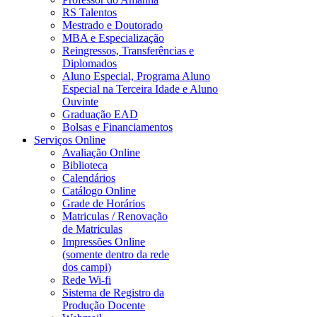
RS Talentos
Mestrado e Doutorado
MBA e Especialização
Reingressos, Transferências e
Diplomados
Aluno Especial, Programa Aluno
Especial na Terceira Idade e Aluno
Ouvinte
Graduação EAD
Bolsas e Financiamentos
Serviços Online
Avaliação Online
Biblioteca
Calendários
Catálogo Online
Grade de Horários
Matriculas / Renovação
de Matriculas
Impressões Online
(somente dentro da rede
dos campi)
Rede Wi-fi
Sistema de Registro da
Produção Docente