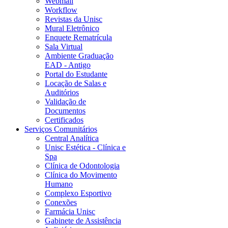
Webmail
Workflow
Revistas da Unisc
Mural Eletrônico
Enquete Rematrícula
Sala Virtual
Ambiente Graduação
EAD - Antigo
Portal do Estudante
Locação de Salas e
Auditórios
Validação de
Documentos
Certificados
Serviços Comunitários
Central Analítica
Unisc Estética - Clínica e
Spa
Clínica de Odontologia
Clínica do Movimento
Humano
Complexo Esportivo
Conexões
Farmácia Unisc
Gabinete de Assistência