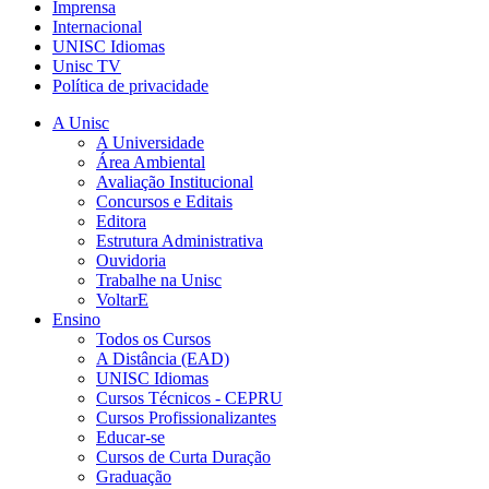
Imprensa
Internacional
UNISC Idiomas
Unisc TV
Política de privacidade
A Unisc
A Universidade
Área Ambiental
Avaliação Institucional
Concursos e Editais
Editora
Estrutura Administrativa
Ouvidoria
Trabalhe na Unisc
VoltarE
Ensino
Todos os Cursos
A Distância (EAD)
UNISC Idiomas
Cursos Técnicos - CEPRU
Cursos Profissionalizantes
Educar-se
Cursos de Curta Duração
Graduação