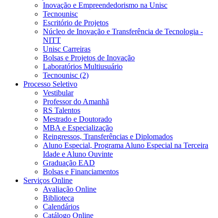
Inovação e Empreendedorismo na Unisc
Tecnounisc
Escritório de Projetos
Núcleo de Inovação e Transferência de Tecnologia -
NITT
Unisc Carreiras
Bolsas e Projetos de Inovação
Laboratórios Multiusuário
Tecnounisc (2)
Processo Seletivo
Vestibular
Professor do Amanhã
RS Talentos
Mestrado e Doutorado
MBA e Especialização
Reingressos, Transferências e Diplomados
Aluno Especial, Programa Aluno Especial na Terceira
Idade e Aluno Ouvinte
Graduação EAD
Bolsas e Financiamentos
Serviços Online
Avaliação Online
Biblioteca
Calendários
Catálogo Online