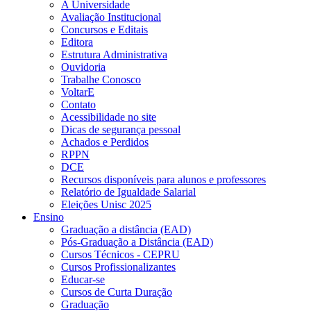
A Universidade
Avaliação Institucional
Concursos e Editais
Editora
Estrutura Administrativa
Ouvidoria
Trabalhe Conosco
VoltarE
Contato
Acessibilidade no site
Dicas de segurança pessoal
Achados e Perdidos
RPPN
DCE
Recursos disponíveis para alunos e professores
Relatório de Igualdade Salarial
Eleições Unisc 2025
Ensino
Graduação a distância (EAD)
Pós-Graduação a Distância (EAD)
Cursos Técnicos - CEPRU
Cursos Profissionalizantes
Educar-se
Cursos de Curta Duração
Graduação