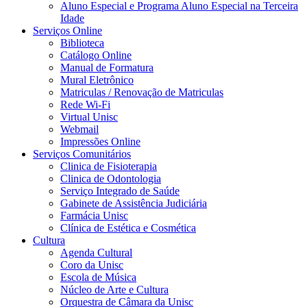
Aluno Especial e Programa Aluno Especial na Terceira
Idade
Serviços Online
Biblioteca
Catálogo Online
Manual de Formatura
Mural Eletrônico
Matriculas / Renovação de Matriculas
Rede Wi-Fi
Virtual Unisc
Webmail
Impressões Online
Serviços Comunitários
Clinica de Fisioterapia
Clinica de Odontologia
Serviço Integrado de Saúde
Gabinete de Assistência Judiciária
Farmácia Unisc
Clínica de Estética e Cosmética
Cultura
Agenda Cultural
Coro da Unisc
Escola de Música
Núcleo de Arte e Cultura
Orquestra de Câmara da Unisc