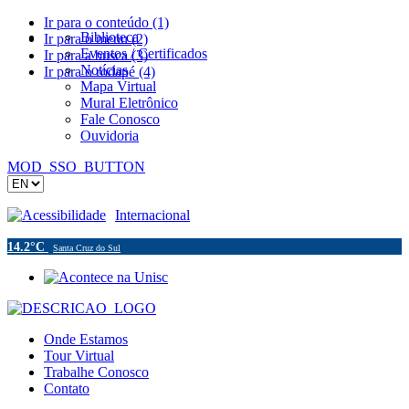
Ir para o conteúdo (1)
Biblioteca
Ir para o menu (2)
Eventos / Certificados
Ir para a busca (3)
Notícias
Ir para o rodapé (4)
Mapa Virtual
Mural Eletrônico
Fale Conosco
Ouvidoria
MOD_SSO_BUTTON
Acessibilidade
Internacional
14.2°C
Santa Cruz do Sul
Onde Estamos
Tour Virtual
Trabalhe Conosco
Contato