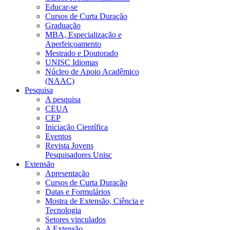
Educar-se
Cursos de Curta Duração
Graduação
MBA, Especialização e
Aperfeiçoamento
Mestrado e Doutorado
UNISC Idiomas
Núcleo de Apoio Acadêmico
(NAAC)
Pesquisa
A pesquisa
CEUA
CEP
Iniciação Científica
Eventos
Revista Jovens
Pesquisadores Unisc
Extensão
Apresentação
Cursos de Curta Duração
Datas e Formulários
Mostra de Extensão, Ciência e
Tecnologia
Setores vinculados
A Extensão