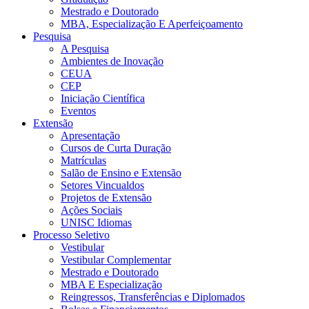
Mestrado e Doutorado
MBA, Especialização E Aperfeiçoamento
Pesquisa
A Pesquisa
Ambientes de Inovação
CEUA
CEP
Iniciação Científica
Eventos
Extensão
Apresentação
Cursos de Curta Duração
Matrículas
Salão de Ensino e Extensão
Setores Vincualdos
Projetos de Extensão
Ações Sociais
UNISC Idiomas
Processo Seletivo
Vestibular
Vestibular Complementar
Mestrado e Doutorado
MBA E Especialização
Reingressos, Transferências e Diplomados