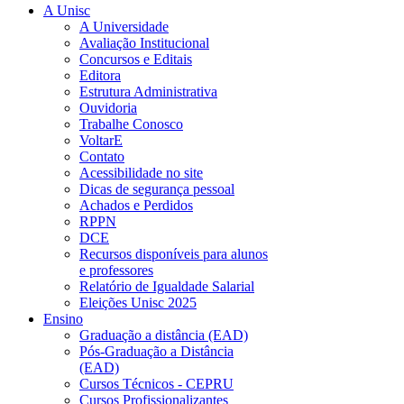
A Unisc
A Universidade
Avaliação Institucional
Concursos e Editais
Editora
Estrutura Administrativa
Ouvidoria
Trabalhe Conosco
VoltarE
Contato
Acessibilidade no site
Dicas de segurança pessoal
Achados e Perdidos
RPPN
DCE
Recursos disponíveis para alunos
e professores
Relatório de Igualdade Salarial
Eleições Unisc 2025
Ensino
Graduação a distância (EAD)
Pós-Graduação a Distância
(EAD)
Cursos Técnicos - CEPRU
Cursos Profissionalizantes