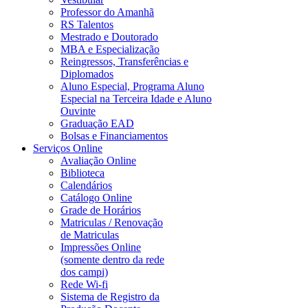
Professor do Amanhã
RS Talentos
Mestrado e Doutorado
MBA e Especialização
Reingressos, Transferências e
Diplomados
Aluno Especial, Programa Aluno
Especial na Terceira Idade e Aluno
Ouvinte
Graduação EAD
Bolsas e Financiamentos
Serviços Online
Avaliação Online
Biblioteca
Calendários
Catálogo Online
Grade de Horários
Matriculas / Renovação
de Matriculas
Impressões Online
(somente dentro da rede
dos campi)
Rede Wi-fi
Sistema de Registro da