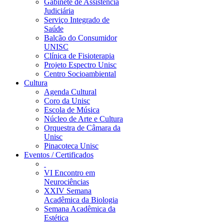
Gabinete de Assistência
Judiciária
Serviço Integrado de
Saúde
Balcão do Consumidor
UNISC
Clínica de Fisioterapia
Projeto Espectro Unisc
Centro Socioambiental
Cultura
Agenda Cultural
Coro da Unisc
Escola de Música
Núcleo de Arte e Cultura
Orquestra de Câmara da
Unisc
Pinacoteca Unisc
Eventos / Certificados
VI Encontro em
Neurociências
XXIV Semana
Acadêmica da Biologia
Semana Acadêmica da
Estética