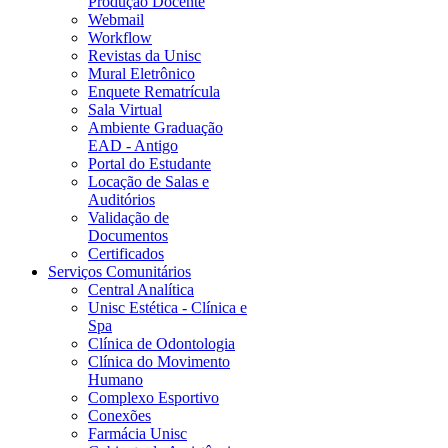
Produção Docente
Webmail
Workflow
Revistas da Unisc
Mural Eletrônico
Enquete Rematrícula
Sala Virtual
Ambiente Graduação
EAD - Antigo
Portal do Estudante
Locação de Salas e
Auditórios
Validação de
Documentos
Certificados
Serviços Comunitários
Central Analítica
Unisc Estética - Clínica e
Spa
Clínica de Odontologia
Clínica do Movimento
Humano
Complexo Esportivo
Conexões
Farmácia Unisc