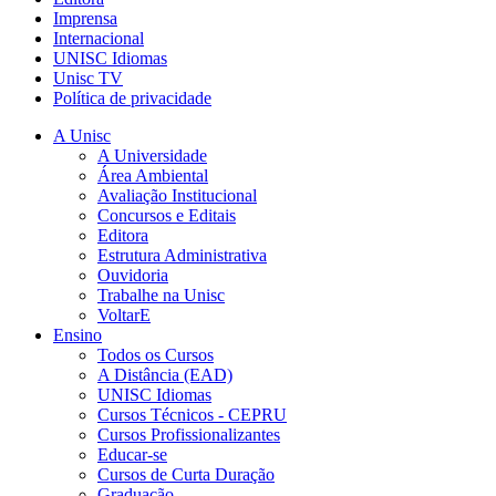
Imprensa
Internacional
UNISC Idiomas
Unisc TV
Política de privacidade
A Unisc
A Universidade
Área Ambiental
Avaliação Institucional
Concursos e Editais
Editora
Estrutura Administrativa
Ouvidoria
Trabalhe na Unisc
VoltarE
Ensino
Todos os Cursos
A Distância (EAD)
UNISC Idiomas
Cursos Técnicos - CEPRU
Cursos Profissionalizantes
Educar-se
Cursos de Curta Duração
Graduação