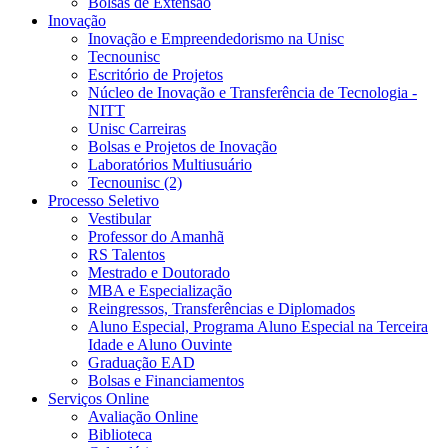
Bolsas de Extensão
Inovação
Inovação e Empreendedorismo na Unisc
Tecnounisc
Escritório de Projetos
Núcleo de Inovação e Transferência de Tecnologia -
NITT
Unisc Carreiras
Bolsas e Projetos de Inovação
Laboratórios Multiusuário
Tecnounisc (2)
Processo Seletivo
Vestibular
Professor do Amanhã
RS Talentos
Mestrado e Doutorado
MBA e Especialização
Reingressos, Transferências e Diplomados
Aluno Especial, Programa Aluno Especial na Terceira
Idade e Aluno Ouvinte
Graduação EAD
Bolsas e Financiamentos
Serviços Online
Avaliação Online
Biblioteca