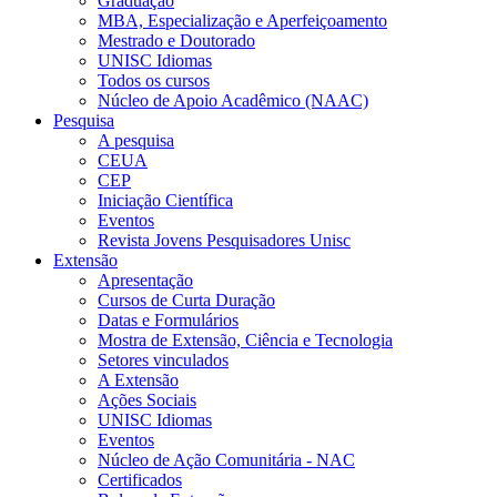
Graduação
MBA, Especialização e Aperfeiçoamento
Mestrado e Doutorado
UNISC Idiomas
Todos os cursos
Núcleo de Apoio Acadêmico (NAAC)
Pesquisa
A pesquisa
CEUA
CEP
Iniciação Científica
Eventos
Revista Jovens Pesquisadores Unisc
Extensão
Apresentação
Cursos de Curta Duração
Datas e Formulários
Mostra de Extensão, Ciência e Tecnologia
Setores vinculados
A Extensão
Ações Sociais
UNISC Idiomas
Eventos
Núcleo de Ação Comunitária - NAC
Certificados