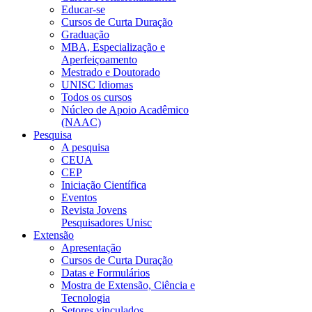
Educar-se
Cursos de Curta Duração
Graduação
MBA, Especialização e
Aperfeiçoamento
Mestrado e Doutorado
UNISC Idiomas
Todos os cursos
Núcleo de Apoio Acadêmico
(NAAC)
Pesquisa
A pesquisa
CEUA
CEP
Iniciação Científica
Eventos
Revista Jovens
Pesquisadores Unisc
Extensão
Apresentação
Cursos de Curta Duração
Datas e Formulários
Mostra de Extensão, Ciência e
Tecnologia
Setores vinculados