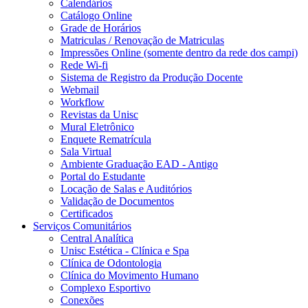
Calendários
Catálogo Online
Grade de Horários
Matriculas / Renovação de Matriculas
Impressões Online (somente dentro da rede dos campi)
Rede Wi-fi
Sistema de Registro da Produção Docente
Webmail
Workflow
Revistas da Unisc
Mural Eletrônico
Enquete Rematrícula
Sala Virtual
Ambiente Graduação EAD - Antigo
Portal do Estudante
Locação de Salas e Auditórios
Validação de Documentos
Certificados
Serviços Comunitários
Central Analítica
Unisc Estética - Clínica e Spa
Clínica de Odontologia
Clínica do Movimento Humano
Complexo Esportivo
Conexões