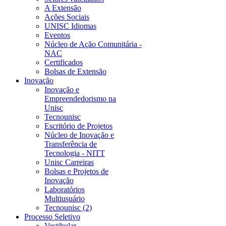
A Extensão
Ações Sociais
UNISC Idiomas
Eventos
Núcleo de Ação Comunitária -
NAC
Certificados
Bolsas de Extensão
Inovação
Inovação e
Empreendedorismo na
Unisc
Tecnounisc
Escritório de Projetos
Núcleo de Inovação e
Transferência de
Tecnologia - NITT
Unisc Carreiras
Bolsas e Projetos de
Inovação
Laboratórios
Multiusuário
Tecnounisc (2)
Processo Seletivo
Vestibular