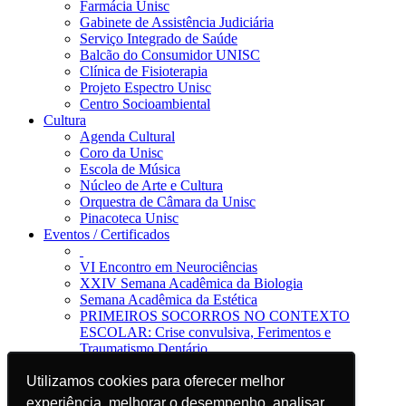
Farmácia Unisc
Gabinete de Assistência Judiciária
Serviço Integrado de Saúde
Balcão do Consumidor UNISC
Clínica de Fisioterapia
Projeto Espectro Unisc
Centro Socioambiental
Cultura
Agenda Cultural
Coro da Unisc
Escola de Música
Núcleo de Arte e Cultura
Orquestra de Câmara da Unisc
Pinacoteca Unisc
Eventos / Certificados
VI Encontro em Neurociências
XXIV Semana Acadêmica da Biologia
Semana Acadêmica da Estética
PRIMEIROS SOCORROS NO CONTEXTO
ESCOLAR: Crise convulsiva, Ferimentos e
Traumatismo Dentário
Notícias
Jornal da Unisc
Utilizamos cookies para oferecer melhor
Utilizamos cookies para oferecer melhor
Notícias
experiência, melhorar o desempenho, analisar
experiência, melhorar o desempenho, analisar