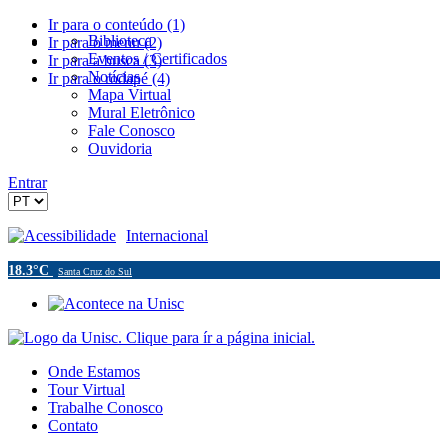
Ir para o conteúdo (1)
Biblioteca
Ir para o menu (2)
Eventos / Certificados
Ir para a busca (3)
Notícias
Ir para o rodapé (4)
Mapa Virtual
Mural Eletrônico
Fale Conosco
Ouvidoria
Entrar
Acessibilidade
Internacional
18.3°C
Santa Cruz do Sul
Onde Estamos
Tour Virtual
Trabalhe Conosco
Contato