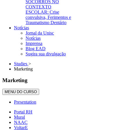
SOCORROS NO
CONTEXTO
ESCOLAR: Crise
convulsiva, Ferimentos e
Traumatismo Dentário
Notícias
Jornal da Unisc
Notícias
Imprensa
Blog EAD
Sugira sua divulgação
Studies
>
Marketing
Marketing
MENU DO CURSO
Presentation
Portal RH
Mural
NAAC
VoltarE