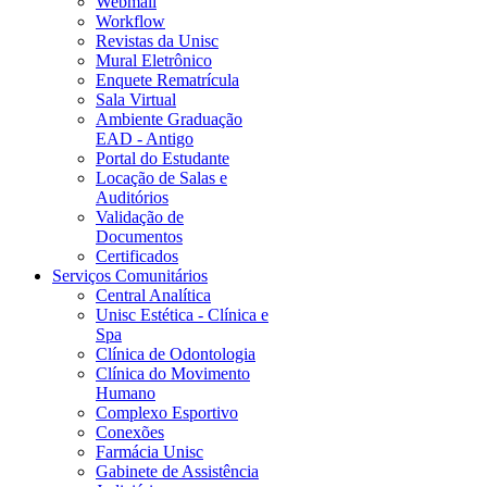
Webmail
Workflow
Revistas da Unisc
Mural Eletrônico
Enquete Rematrícula
Sala Virtual
Ambiente Graduação
EAD - Antigo
Portal do Estudante
Locação de Salas e
Auditórios
Validação de
Documentos
Certificados
Serviços Comunitários
Central Analítica
Unisc Estética - Clínica e
Spa
Clínica de Odontologia
Clínica do Movimento
Humano
Complexo Esportivo
Conexões
Farmácia Unisc
Gabinete de Assistência