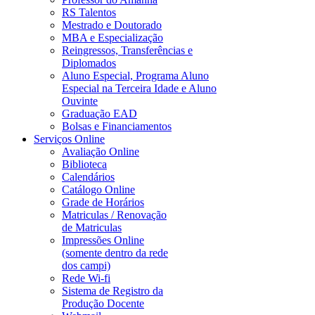
RS Talentos
Mestrado e Doutorado
MBA e Especialização
Reingressos, Transferências e
Diplomados
Aluno Especial, Programa Aluno
Especial na Terceira Idade e Aluno
Ouvinte
Graduação EAD
Bolsas e Financiamentos
Serviços Online
Avaliação Online
Biblioteca
Calendários
Catálogo Online
Grade de Horários
Matriculas / Renovação
de Matriculas
Impressões Online
(somente dentro da rede
dos campi)
Rede Wi-fi
Sistema de Registro da
Produção Docente