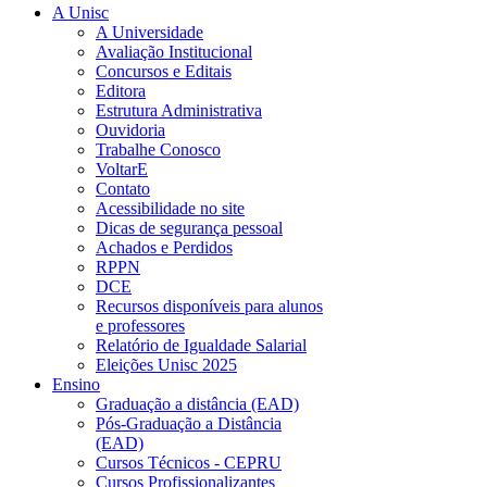
A Unisc
A Universidade
Avaliação Institucional
Concursos e Editais
Editora
Estrutura Administrativa
Ouvidoria
Trabalhe Conosco
VoltarE
Contato
Acessibilidade no site
Dicas de segurança pessoal
Achados e Perdidos
RPPN
DCE
Recursos disponíveis para alunos
e professores
Relatório de Igualdade Salarial
Eleições Unisc 2025
Ensino
Graduação a distância (EAD)
Pós-Graduação a Distância
(EAD)
Cursos Técnicos - CEPRU
Cursos Profissionalizantes