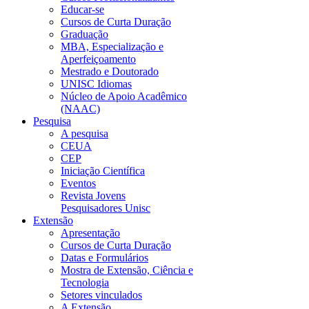
Educar-se
Cursos de Curta Duração
Graduação
MBA, Especialização e
Aperfeiçoamento
Mestrado e Doutorado
UNISC Idiomas
Núcleo de Apoio Acadêmico
(NAAC)
Pesquisa
A pesquisa
CEUA
CEP
Iniciação Científica
Eventos
Revista Jovens
Pesquisadores Unisc
Extensão
Apresentação
Cursos de Curta Duração
Datas e Formulários
Mostra de Extensão, Ciência e
Tecnologia
Setores vinculados
A Extensão