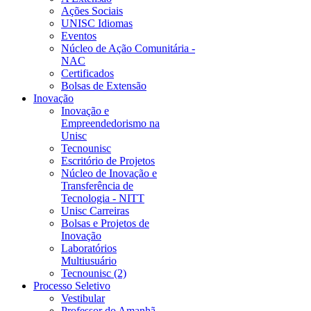
Ações Sociais
UNISC Idiomas
Eventos
Núcleo de Ação Comunitária -
NAC
Certificados
Bolsas de Extensão
Inovação
Inovação e
Empreendedorismo na
Unisc
Tecnounisc
Escritório de Projetos
Núcleo de Inovação e
Transferência de
Tecnologia - NITT
Unisc Carreiras
Bolsas e Projetos de
Inovação
Laboratórios
Multiusuário
Tecnounisc (2)
Processo Seletivo
Vestibular
Professor do Amanhã