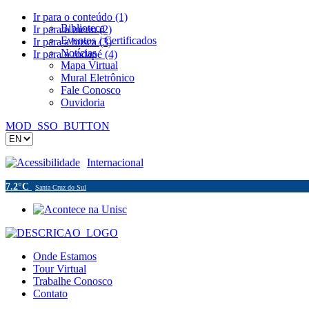
Ir para o conteúdo (1)
Biblioteca
Ir para o menu (2)
Eventos / Certificados
Ir para a busca (3)
Notícias
Ir para o rodapé (4)
Mapa Virtual
Mural Eletrônico
Fale Conosco
Ouvidoria
MOD_SSO_BUTTON
Acessibilidade
Internacional
7.2°C
Santa Cruz do Sul
Onde Estamos
Tour Virtual
Trabalhe Conosco
Contato