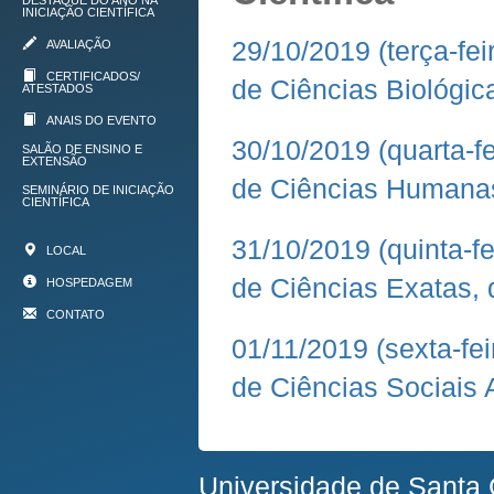
DESTAQUE DO ANO NA
INICIAÇÃO CIENTÍFICA
29/10/2019 (terça-fe
AVALIAÇÃO
CERTIFICADOS/
de Ciências Biológic
ATESTADOS
ANAIS DO EVENTO
30/10/2019 (quarta-f
SALÃO DE ENSINO E
EXTENSÃO
de Ciências Humana
SEMINÁRIO DE INICIAÇÃO
CIENTÍFICA
31/10/2019 (quinta-f
LOCAL
de Ciências Exatas, 
HOSPEDAGEM
CONTATO
01/11/2019 (sexta-fe
de Ciências Sociais 
Universidade de Santa 