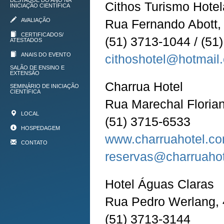
DESTAQUE DO ANO NA
Cithos Turismo Hotel
INICIAÇÃO CIENTÍFICA
AVALIAÇÃO
Rua Fernando Abott, 
CERTIFICADOS/
(51) 3713-1044 / (51
ATESTADOS
ANAIS DO EVENTO
cithoshotel@hotmail
SALÃO DE ENSINO E
EXTENSÃO
Charrua Hotel
SEMINÁRIO DE INICIAÇÃO
CIENTÍFICA
Rua Marechal Florian
LOCAL
(51) 3715-6533
HOSPEDAGEM
www.charruahotel.co
CONTATO
reservas@charruahot
Hotel Águas Claras
Rua Pedro Werlang, 
(51) 3713-3144