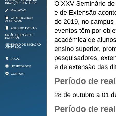
DESTAQUE DO ANO NA
O XXV Seminário de I
INICIAÇÃO CIENTÍFICA
AVALIAÇÃO
e de Extensão acont
CERTIFICADOS/
de 2019, no campus 
ATESTADOS
ANAIS DO EVENTO
eventos têm por objet
SALÃO DE ENSINO E
acadêmica de alunos 
EXTENSÃO
SEMINÁRIO DE INICIAÇÃO
ensino superior, pro
CIENTÍFICA
pesquisadores, extens
LOCAL
e de extensão das d
HOSPEDAGEM
CONTATO
Período de rea
28 de outubro a 01 
Período de real