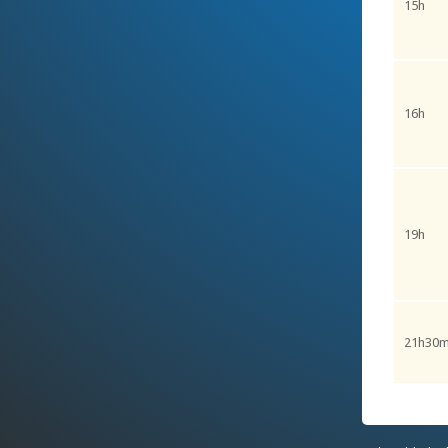
15h
16h
19h
21h30m