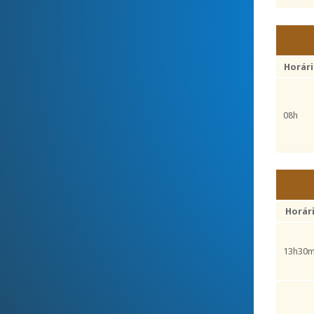
Horár
08h
Horár
13h30m