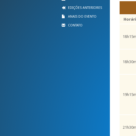
EDIÇÕES ANTERIORES
ANAIS DO EVENTO
Horár
CONTATO
18h15m
18h30m
19h15m
21h30m