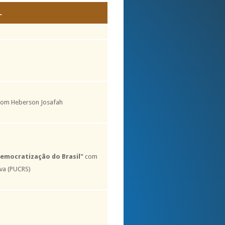
L
om Heberson Josafah
democratização do Brasil"
com
lva (PUCRS)