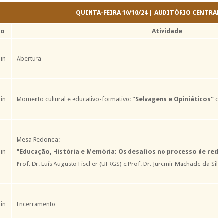
QUINTA-FEIRA 10/10/24 | AUDITÓRIO CENTRA
io
Atividade
in
Abertura
in
Momento cultural e educativo-formativo:
"Selvagens e Opiniáticos"
c
Mesa Redonda:
in
"Educação, História e Memória: Os desafios no processo de re
Prof. Dr. Luís Augusto Fischer (UFRGS) e Prof. Dr. Juremir Machado da Si
in
Encerramento