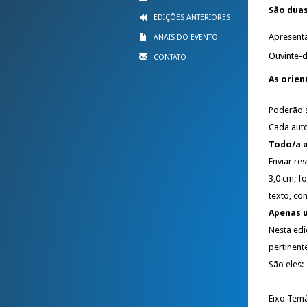
São duas
EDIÇÕES ANTERIORES
Apresent
ANAIS DO EVENTO
Ouvinte-d
CONTATO
As orien
Poderão 
Cada aut
Todo/a a
Enviar re
3,0 cm; f
texto, c
Apenas u
Nesta edi
pertinent
São eles:
Eixo Temá