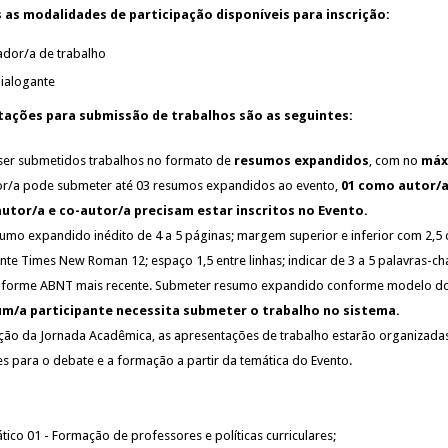
 as modalidades de participação disponíveis para inscrição:
ador/a de trabalho
ialogante
tações para submissão de trabalhos são as seguintes:
ser submetidos trabalhos no formato de
resumos expandidos
, com no
máx
or/a pode submeter até 03 resumos expandidos ao evento,
01 como autor/a
utor/a e co-autor/a precisam estar inscritos no Evento.
sumo expandido inédito de 4 a 5 páginas; margem superior e inferior com 2,
onte Times New Roman 12; espaço 1,5 entre linhas; indicar de 3 a 5 palavras-chav
onforme ABNT mais recente. Submeter resumo expandido conforme modelo d
m/a participante necessita submeter o trabalho no sistema.
ção da Jornada Acadêmica, as apresentações de trabalho estarão organizada
es para o debate e a formação a partir da temática do Evento.
tico 01 - Formação de professores e políticas curriculares;