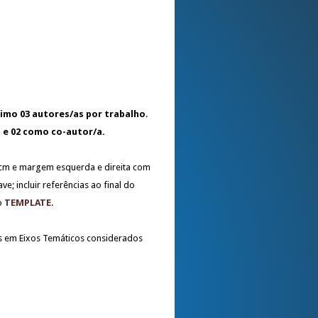
imo 03 autores/as por trabalho
.
 e 02 como co-autor/a.
5 cm e margem esquerda e direita com
e; incluir referências ao final do
o
TEMPLATE
.
s em Eixos Temáticos considerados