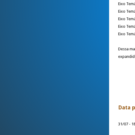
Eixo Temá
Eixo Temá
Eixo Temá
Eixo Temát
Eixo Temá
Dessa man
expandido
Data p
31/07 - 1