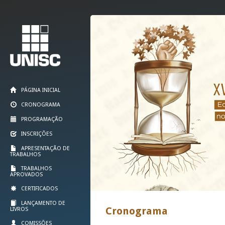
PÁGINA INICIAL
CRONOGRAMA
PROGRAMAÇÃO
INSCRIÇÕES
APRESENTAÇÃO DE
TRABALHOS
TRABALHOS
APROVADOS
CERTIFICADOS
LANÇAMENTO DE
Cronograma
LIVROS
COMISSÕES