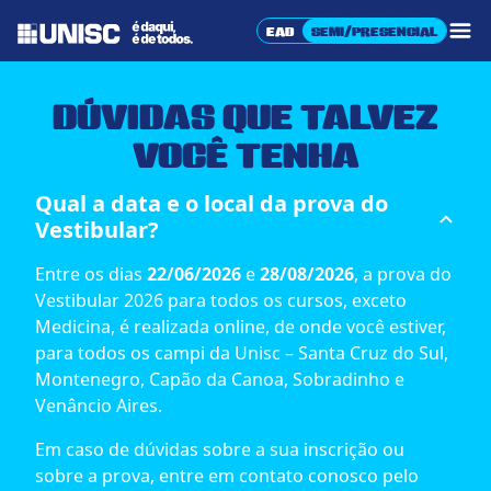
UNISC – Universidade de Santa Cruz 
EAD
SEMI/PRESENCIAL
Abr
DÚVIDAS
QUE TALVEZ
VOCÊ TENHA
Qual a data e o local da prova do
Vestibular?
Entre os dias
22/06/2026
e
28/08/2026
, a prova do
Vestibular 2026 para todos os cursos, exceto
Medicina, é realizada online, de onde você estiver,
para todos os campi da Unisc – Santa Cruz do Sul,
Montenegro, Capão da Canoa, Sobradinho e
Venâncio Aires.
Em caso de dúvidas sobre a sua inscrição ou
sobre a prova, entre em contato conosco pelo