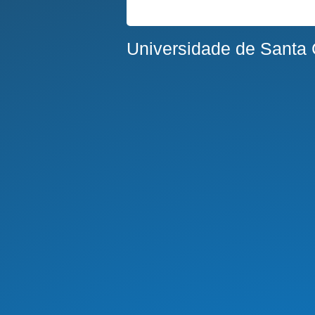
Universidade de Santa 