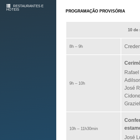
RESTAURANTES E
HOTEIS
PROGRAMAÇÃO PROVISÓRIA
10 de 
Crede
8h – 9h
Cerimô
Rafael
Adilso
9h – 10h
José R
Cidone
Grazie
Confer
estam
10h – 11h30min
José L