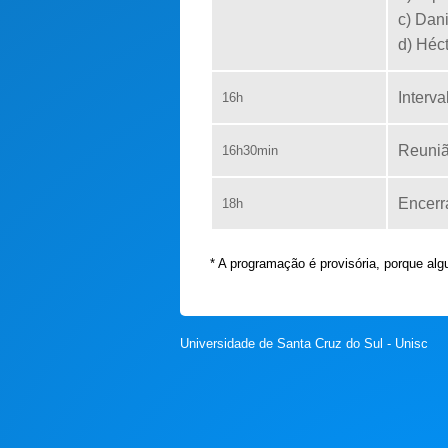
c) Dani
d) Héc
Interva
16h
Reuni
16h30min
Encerr
18h
* A programação é provisória, porque alg
Universidade de Santa Cruz do Sul - Unisc