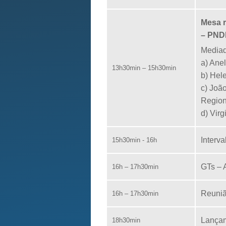
Mesa r
– PND
Mediad
a) An
13h30min – 15h30min
b) He
c) Joã
Region
d) Vir
Interva
15h30min - 16h
GTs – 
16h – 17h30min
Reuniã
16h – 17h30min
Lançam
18h30min