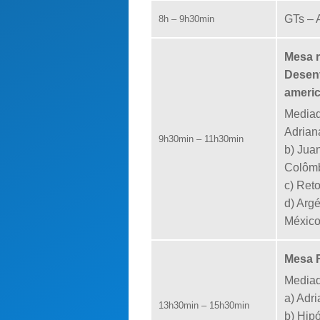
GTs – 
8h – 9h30min
Mesa 
Desenv
ameri
Mediad
Adrian
9h30min – 11h30min
b) Jua
Colôm
c) Ret
d) Arg
Méxic
Mesa 
Mediad
a) Adr
13h30min – 15h30min
b) Hipó