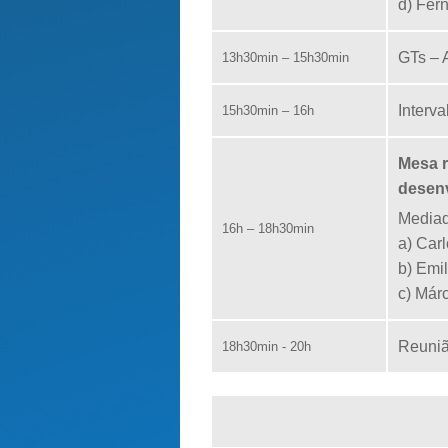
d) Fer
GTs – 
13h30min – 15h30min
Interva
15h30min – 16h
Mesa 
desenv
Mediad
16h – 18h30min
a) Car
b) Emi
c) Már
Reuniã
18h30min - 20h