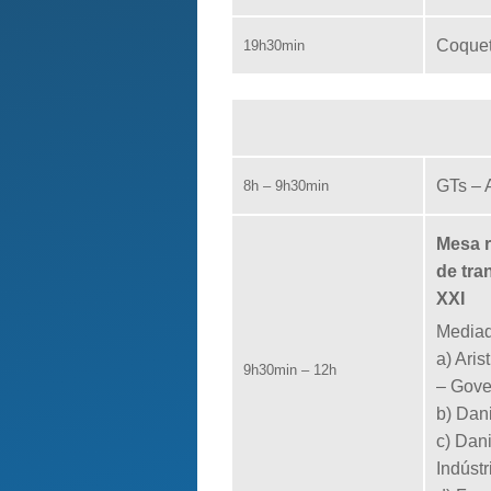
Coquet
19h30min
GTs – 
8h – 9h30min
Mesa 
de tra
XXI
Mediad
a) Ari
9h30min – 12h
– Gove
b) Dan
c) Dan
Indústr