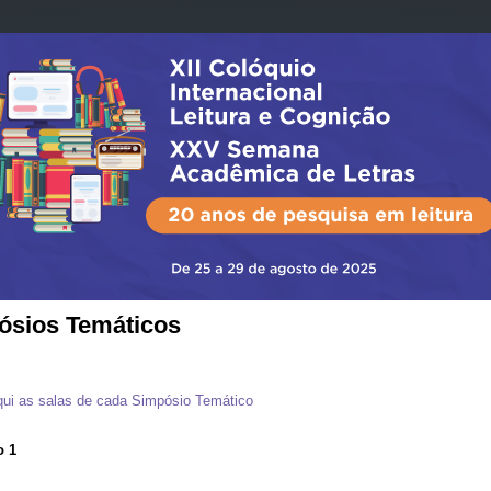
ósios Temáticos
qui as salas de cada Simpósio Temático
o 1