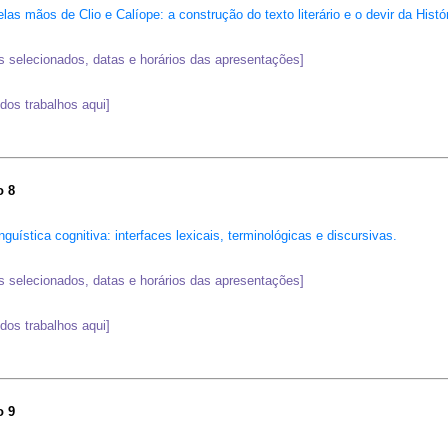
las mãos de Clio e Calíope: a construção do texto literário e o devir da Histór
s selecionados, datas e horários das apresentações]
os trabalhos aqui]
o 8
nguística cognitiva: interfaces lexicais, terminológicas e discursivas.
s selecionados, datas e horários das apresentações]
os trabalhos aqui]
o 9