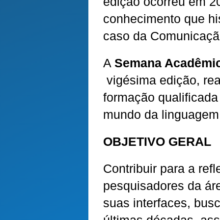
edição ocorreu em 20
conhecimento que his
caso da Comunicação
A
Semana Acadêmica
vigésima edição, re
formação qualificada
mundo da linguagem, 
OBJETIVO GERAL
Contribuir para a ref
pesquisadores da área
suas interfaces, bu