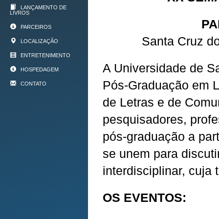
LANÇAMENTO DE
LIVROS
PA
PARCEIROS
Santa Cruz do
LOCALIZAÇÃO
ENTRETENIMENTO
A Universidade de S
HOSPEDAGEM
Pós-Graduação em Le
CONTATO
de Letras e de Comun
pesquisadores, prof
pós-graduação a par
se unem para discuti
interdisciplinar, cuja
OS EVENTOS: