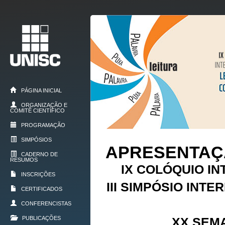
PÁGINA INICIAL
ORGANIZAÇÃO E
COMITÊ CIENTÍFICO
PROGRAMAÇÃO
SIMPÓSIOS
APRESENTA
CADERNO DE
RESUMOS
IX COLÓQUIO I
INSCRIÇÕES
III SIMPÓSIO INT
CERTIFICADOS
CONFERENCISTAS
PUBLICAÇÕES
XX SEM