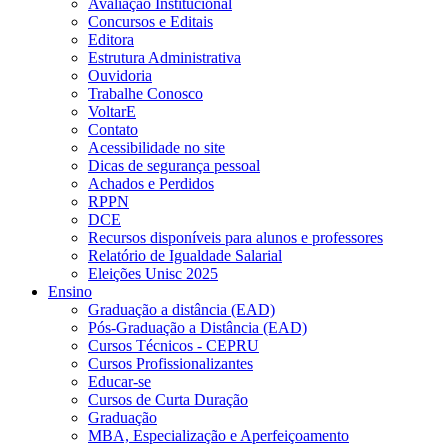
Avaliação Institucional
Concursos e Editais
Editora
Estrutura Administrativa
Ouvidoria
Trabalhe Conosco
VoltarE
Contato
Acessibilidade no site
Dicas de segurança pessoal
Achados e Perdidos
RPPN
DCE
Recursos disponíveis para alunos e professores
Relatório de Igualdade Salarial
Eleições Unisc 2025
Ensino
Graduação a distância (EAD)
Pós-Graduação a Distância (EAD)
Cursos Técnicos - CEPRU
Cursos Profissionalizantes
Educar-se
Cursos de Curta Duração
Graduação
MBA, Especialização e Aperfeiçoamento