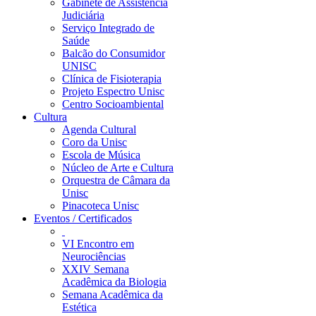
Gabinete de Assistência
Judiciária
Serviço Integrado de
Saúde
Balcão do Consumidor
UNISC
Clínica de Fisioterapia
Projeto Espectro Unisc
Centro Socioambiental
Cultura
Agenda Cultural
Coro da Unisc
Escola de Música
Núcleo de Arte e Cultura
Orquestra de Câmara da
Unisc
Pinacoteca Unisc
Eventos / Certificados
VI Encontro em
Neurociências
XXIV Semana
Acadêmica da Biologia
Semana Acadêmica da
Estética