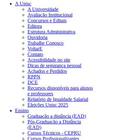
A Unisc
A Universidade
Avaliação Institucional
Concursos e Editais
Editora
Estrutura Administrativa
Ouvidoria
Trabalhe Conosco
VoltarE
Contato
Acessibilidade no site
Dicas de segurança pessoal
Achados e Perdidos
RPPN
DCE
Recursos disponíveis para alunos
e professores
Relatório de Igualdade Salarial
Eleições Unisc 2025
Ensino
Graduação a distância (EAD)
Pós-Graduação a Distância
(EAD)
Cursos Técnicos - CEPRU
Cursos Profissionalizantes