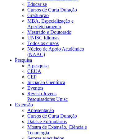
Educar-se
Cursos de Curta Duração
Graduação
MBA, Especialização e
Aperfeiçoamento
Mestrado e Doutorado
UNISC Idiomas
Todos os cursos
Núcleo de Apoio Acadêmico
(NAAC)
Pesquisa
A pesquisa
CEUA
CEP
Iniciação Científica
Eventos
Revista Jovens
Pesquisadores Unisc
Extensão
Apresentação
Cursos de Curta Duração
Datas e Formulários
Mostra de Extensão, Ciência e
Tecnologia
Setores vinculados