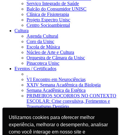
Serviço Integrado de Saúde
Balcão do Consumidor UNISC
Clínica de Fisioterapia
Projeto Espectro Unisc
Centro Socioambiental
Cultura
Agenda Cultural
Coro da Unisc
Escola de Música
Núcleo de Arte e Cultura
Orquestra de Câmara da Unisc
Pinacoteca Unisc
Eventos / Certificados
VI Encontro em Neurociências
XXIV Semana Acadêmica da Biologia
Semana Acadêmica da Estética
PRIMEIROS SOCORROS NO CONTEXTO
ESCOLAR: Crise convulsiva, Ferimentos e
Traumatismo Dentário
Notícias
Utilizamos cookies para oferecer melhor
Utilizamos cookies para oferecer melhor
Jornal da Unisc
Notícias
experiência, melhorar o desempenho, analisar
experiência, melhorar o desempenho, analisar
Imprensa
como você interage em nosso site e
como você interage em nosso site e
Blog EAD