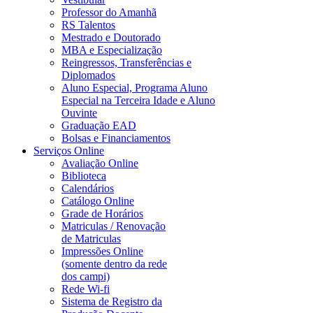
Professor do Amanhã
RS Talentos
Mestrado e Doutorado
MBA e Especialização
Reingressos, Transferências e
Diplomados
Aluno Especial, Programa Aluno
Especial na Terceira Idade e Aluno
Ouvinte
Graduação EAD
Bolsas e Financiamentos
Serviços Online
Avaliação Online
Biblioteca
Calendários
Catálogo Online
Grade de Horários
Matriculas / Renovação
de Matriculas
Impressões Online
(somente dentro da rede
dos campi)
Rede Wi-fi
Sistema de Registro da