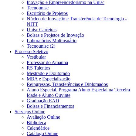
Inovação e Empreendedorismo na Unisc
Tecnounisc
Escritório de Projetos
Núcleo de Inovação e Transferência de Tecnologia -
NITT
Unisc Carreiras
Bolsas e Projetos de Inovação
Laboratórios Multiusuário
Tecnounisc (2)
Processo Seletivo
Vestibular
Professor do Amanhã
RS Talentos
Mestrado e Doutorado
MBA e Especialização
Reingressos, Transferências e Diplomados
Aluno Especial, Programa Aluno Especial na Terceira
Idade e Aluno Ouvinte
Graduação EAD
Bolsas e Financiamentos
Serviços Online
Avaliação Online
Biblioteca
Calendários
Catálogo Online