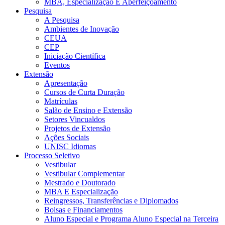
MBA, Especialização E Aperfeiçoamento
Pesquisa
A Pesquisa
Ambientes de Inovação
CEUA
CEP
Iniciação Científica
Eventos
Extensão
Apresentação
Cursos de Curta Duração
Matrículas
Salão de Ensino e Extensão
Setores Vincualdos
Projetos de Extensão
Ações Sociais
UNISC Idiomas
Processo Seletivo
Vestibular
Vestibular Complementar
Mestrado e Doutorado
MBA E Especialização
Reingressos, Transferências e Diplomados
Bolsas e Financiamentos
Aluno Especial e Programa Aluno Especial na Terceira