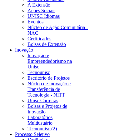
A Extensão
Ações Sociais
UNISC Idiomas
Eventos
Núcleo de Ação Comunitária -
NAC
Certificados
Bolsas de Extensão
Inovação
Inovação e
Empreendedorismo na
Unisc
Tecnounisc
Escritório de Projetos
Núcleo de Inovação e
Transferência de
Tecnologia - NITT
Unisc Carreiras
Bolsas e Projetos de
Inovação
Laboratórios
Multiusuário
Tecnounisc (2)
Processo Seletivo
Vestibular