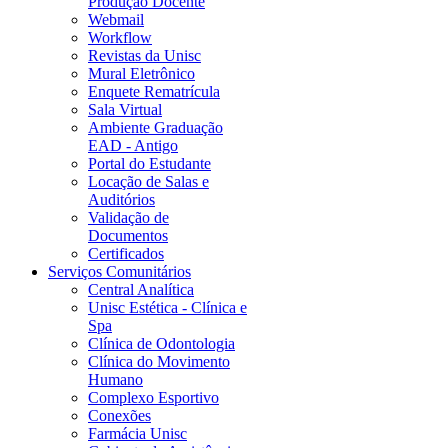
Produção Docente
Webmail
Workflow
Revistas da Unisc
Mural Eletrônico
Enquete Rematrícula
Sala Virtual
Ambiente Graduação
EAD - Antigo
Portal do Estudante
Locação de Salas e
Auditórios
Validação de
Documentos
Certificados
Serviços Comunitários
Central Analítica
Unisc Estética - Clínica e
Spa
Clínica de Odontologia
Clínica do Movimento
Humano
Complexo Esportivo
Conexões
Farmácia Unisc