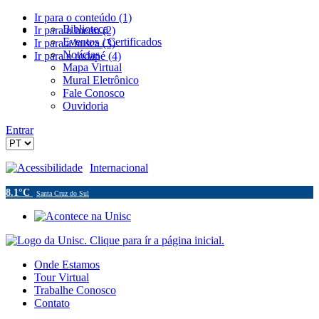
Ir para o conteúdo (1)
Biblioteca
Ir para o menu (2)
Eventos / Certificados
Ir para a busca (3)
Notícias
Ir para o rodapé (4)
Mapa Virtual
Mural Eletrônico
Fale Conosco
Ouvidoria
Entrar
Acessibilidade
Internacional
8.1°C
Santa Cruz do Sul
Onde Estamos
Tour Virtual
Trabalhe Conosco
Contato