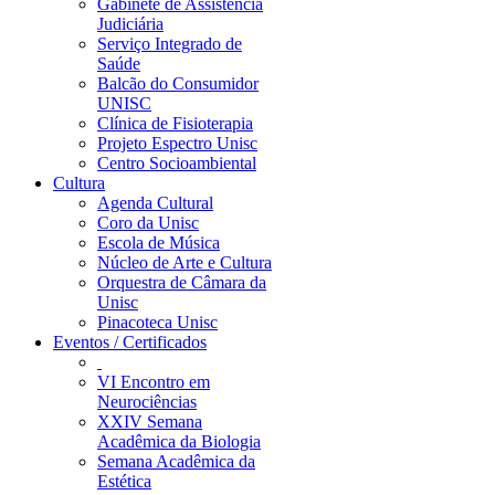
Gabinete de Assistência
Judiciária
Serviço Integrado de
Saúde
Balcão do Consumidor
UNISC
Clínica de Fisioterapia
Projeto Espectro Unisc
Centro Socioambiental
Cultura
Agenda Cultural
Coro da Unisc
Escola de Música
Núcleo de Arte e Cultura
Orquestra de Câmara da
Unisc
Pinacoteca Unisc
Eventos / Certificados
VI Encontro em
Neurociências
XXIV Semana
Acadêmica da Biologia
Semana Acadêmica da
Estética