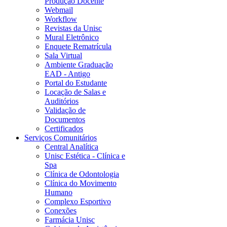
Produção Docente
Webmail
Workflow
Revistas da Unisc
Mural Eletrônico
Enquete Rematrícula
Sala Virtual
Ambiente Graduação
EAD - Antigo
Portal do Estudante
Locação de Salas e
Auditórios
Validação de
Documentos
Certificados
Serviços Comunitários
Central Analítica
Unisc Estética - Clínica e
Spa
Clínica de Odontologia
Clínica do Movimento
Humano
Complexo Esportivo
Conexões
Farmácia Unisc