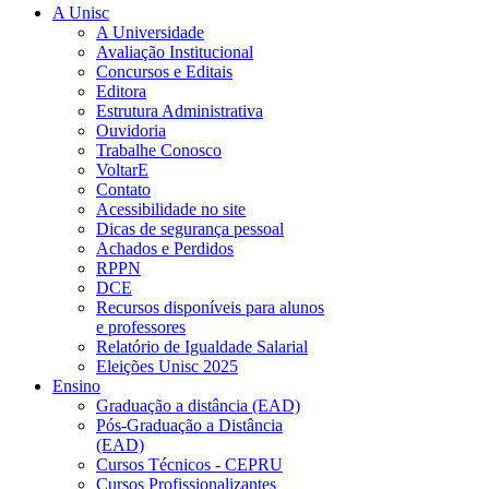
A Unisc
A Universidade
Avaliação Institucional
Concursos e Editais
Editora
Estrutura Administrativa
Ouvidoria
Trabalhe Conosco
VoltarE
Contato
Acessibilidade no site
Dicas de segurança pessoal
Achados e Perdidos
RPPN
DCE
Recursos disponíveis para alunos
e professores
Relatório de Igualdade Salarial
Eleições Unisc 2025
Ensino
Graduação a distância (EAD)
Pós-Graduação a Distância
(EAD)
Cursos Técnicos - CEPRU
Cursos Profissionalizantes