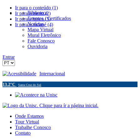
Ir para o conteúdo (1)
Biblioteca
Ir para o menu (2)
Eventos / Certificados
Ir para a busca (3)
Notícias
Ir para o rodapé (4)
Mapa Virtual
Mural Eletrônico
Fale Conosco
Ouvidoria
Entrar
Acessibilidade
Internacional
13.2°C
Santa Cruz do Sul
Onde Estamos
Tour Virtual
Trabalhe Conosco
Contato