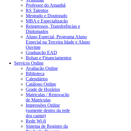
Professor do Amanhã
RS Talentos
Mestrado e Doutorado
MBA e Especialização
Reingressos, Transferências e
Diplomados
Aluno Especial, Programa Aluno
Especial na Terceira Idade e Aluno
Ouvinte
Graduação EAD
Bolsas e Financiamentos
Serviços Online
Avaliação Online
Biblioteca
Calendários
Catálogo Online
Grade de Horários
Matriculas / Renovação
de Matriculas
Impressões Online
(somente dentro da rede
dos campi)
Rede Wi-fi
Sistema de Registro da