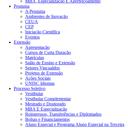
MBA, Especialização E Aperfeiçoamento
Pesquisa
A Pesquisa
Ambientes de Inovação
CEUA
CEP
Iniciação Científica
Eventos
Extensão
Apresentação
Cursos de Curta Duração
Matrículas
Salão de Ensino e Extensão
Setores Vincualdos
Projetos de Extensão
Ações Sociais
UNISC Idiomas
Processo Seletivo
Vestibular
Vestibular Complementar
Mestrado e Doutorado
MBA E Especialização
Reingressos, Transferências e Diplomados
Bolsas e Financiamentos
Aluno Especial e Programa Aluno Especial na Terceira