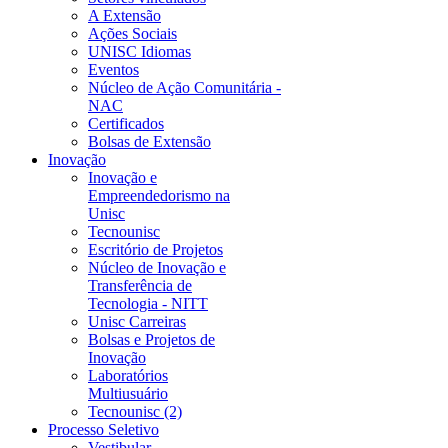
A Extensão
Ações Sociais
UNISC Idiomas
Eventos
Núcleo de Ação Comunitária -
NAC
Certificados
Bolsas de Extensão
Inovação
Inovação e
Empreendedorismo na
Unisc
Tecnounisc
Escritório de Projetos
Núcleo de Inovação e
Transferência de
Tecnologia - NITT
Unisc Carreiras
Bolsas e Projetos de
Inovação
Laboratórios
Multiusuário
Tecnounisc (2)
Processo Seletivo
Vestibular