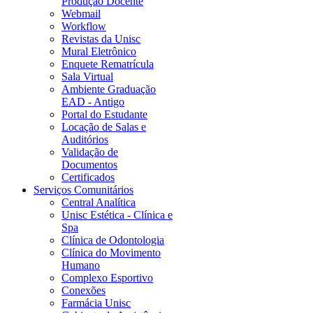
Produção Docente
Webmail
Workflow
Revistas da Unisc
Mural Eletrônico
Enquete Rematrícula
Sala Virtual
Ambiente Graduação
EAD - Antigo
Portal do Estudante
Locação de Salas e
Auditórios
Validação de
Documentos
Certificados
Serviços Comunitários
Central Analítica
Unisc Estética - Clínica e
Spa
Clínica de Odontologia
Clínica do Movimento
Humano
Complexo Esportivo
Conexões
Farmácia Unisc