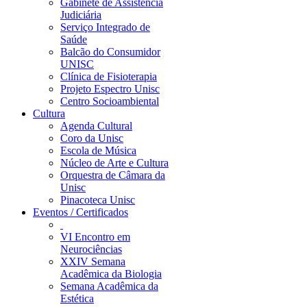
Gabinete de Assistência
Judiciária
Serviço Integrado de
Saúde
Balcão do Consumidor
UNISC
Clínica de Fisioterapia
Projeto Espectro Unisc
Centro Socioambiental
Cultura
Agenda Cultural
Coro da Unisc
Escola de Música
Núcleo de Arte e Cultura
Orquestra de Câmara da
Unisc
Pinacoteca Unisc
Eventos / Certificados
VI Encontro em
Neurociências
XXIV Semana
Acadêmica da Biologia
Semana Acadêmica da
Estética