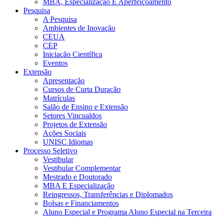
MBA, Especialização E Aperfeiçoamento
Pesquisa
A Pesquisa
Ambientes de Inovação
CEUA
CEP
Iniciação Científica
Eventos
Extensão
Apresentação
Cursos de Curta Duração
Matrículas
Salão de Ensino e Extensão
Setores Vincualdos
Projetos de Extensão
Ações Sociais
UNISC Idiomas
Processo Seletivo
Vestibular
Vestibular Complementar
Mestrado e Doutorado
MBA E Especialização
Reingressos, Transferências e Diplomados
Bolsas e Financiamentos
Aluno Especial e Programa Aluno Especial na Terceira