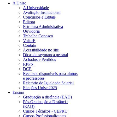
A Unisc
A Universidade
Avaliação Institucional
Concursos e Editais
Editora
Estrutura Administrativa
Ouvidoria
Trabalhe Conosco
VoltarE
Contato
Acessibilidade no site
Dicas de segurança pessoal
Achados e Perdidos
RPPN
DCE
Recursos disponíveis para alunos
e professores
Relatório de Igualdade Salarial
Eleições Unisc 2025
Ensino
Graduação a distância (EAD)
Pós-Graduação a Distância
(EAD)
Cursos Técnicos - CEPRU
Cursos Profissionalizantes