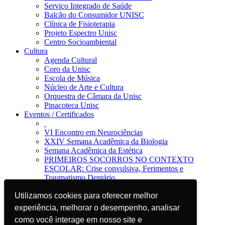
Serviço Integrado de Saúde
Balcão do Consumidor UNISC
Clínica de Fisioterapia
Projeto Espectro Unisc
Centro Socioambiental
Cultura
Agenda Cultural
Coro da Unisc
Escola de Música
Núcleo de Arte e Cultura
Orquestra de Câmara da Unisc
Pinacoteca Unisc
Eventos / Certificados
VI Encontro em Neurociências
XXIV Semana Acadêmica da Biologia
Semana Acadêmica da Estética
PRIMEIROS SOCORROS NO CONTEXTO
ESCOLAR: Crise convulsiva, Ferimentos e
Traumatismo Dentário
Notícias
Utilizamos cookies para oferecer melhor
Utilizamos cookies para oferecer melhor
Jornal da Unisc
Notícias
experiência, melhorar o desempenho, analisar
experiência, melhorar o desempenho, analisar
Imprensa
como você interage em nosso site e
como você interage em nosso site e
Blog EAD