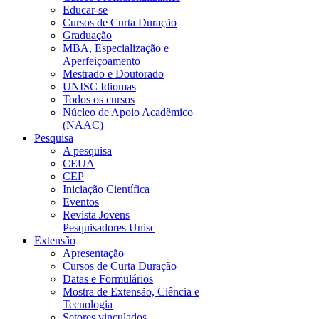
Educar-se
Cursos de Curta Duração
Graduação
MBA, Especialização e
Aperfeiçoamento
Mestrado e Doutorado
UNISC Idiomas
Todos os cursos
Núcleo de Apoio Acadêmico
(NAAC)
Pesquisa
A pesquisa
CEUA
CEP
Iniciação Científica
Eventos
Revista Jovens
Pesquisadores Unisc
Extensão
Apresentação
Cursos de Curta Duração
Datas e Formulários
Mostra de Extensão, Ciência e
Tecnologia
Setores vinculados