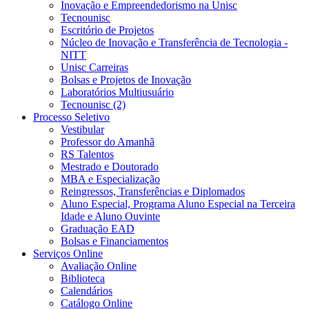
Inovação e Empreendedorismo na Unisc
Tecnounisc
Escritório de Projetos
Núcleo de Inovação e Transferência de Tecnologia -
NITT
Unisc Carreiras
Bolsas e Projetos de Inovação
Laboratórios Multiusuário
Tecnounisc (2)
Processo Seletivo
Vestibular
Professor do Amanhã
RS Talentos
Mestrado e Doutorado
MBA e Especialização
Reingressos, Transferências e Diplomados
Aluno Especial, Programa Aluno Especial na Terceira
Idade e Aluno Ouvinte
Graduação EAD
Bolsas e Financiamentos
Serviços Online
Avaliação Online
Biblioteca
Calendários
Catálogo Online