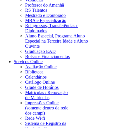
Professor do Amanhã
RS Talentos
Mestrado e Doutorado
MBA e Especialização
Reingressos, Transferências e
Diplomados
Aluno Especial, Programa Aluno
Especial na Terceira Idade e Aluno
Ouvinte
Graduação EAD
Bolsas e Financiamentos
Serviços Online
Avaliação Online
Biblioteca
Calendários
Catálogo Online
Grade de Horários
Matriculas / Renovação
de Matriculas
Impressões Online
(somente dentro da rede
dos campi)
Rede Wi-fi
Sistema de Registro da