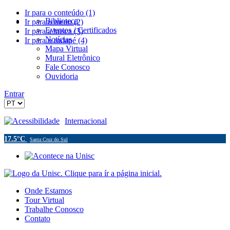
Ir para o conteúdo (1)
Biblioteca
Ir para o menu (2)
Eventos / Certificados
Ir para a busca (3)
Notícias
Ir para o rodapé (4)
Mapa Virtual
Mural Eletrônico
Fale Conosco
Ouvidoria
Entrar
Acessibilidade
Internacional
17.5°C
Santa Cruz do Sul
Onde Estamos
Tour Virtual
Trabalhe Conosco
Contato