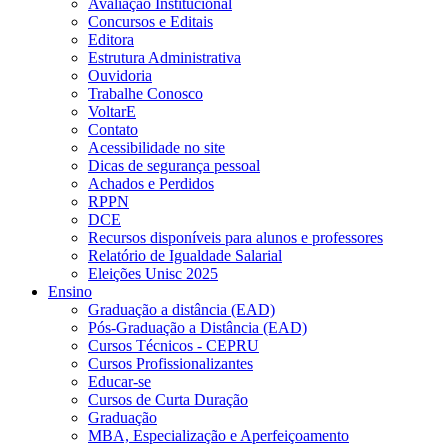
Avaliação Institucional
Concursos e Editais
Editora
Estrutura Administrativa
Ouvidoria
Trabalhe Conosco
VoltarE
Contato
Acessibilidade no site
Dicas de segurança pessoal
Achados e Perdidos
RPPN
DCE
Recursos disponíveis para alunos e professores
Relatório de Igualdade Salarial
Eleições Unisc 2025
Ensino
Graduação a distância (EAD)
Pós-Graduação a Distância (EAD)
Cursos Técnicos - CEPRU
Cursos Profissionalizantes
Educar-se
Cursos de Curta Duração
Graduação
MBA, Especialização e Aperfeiçoamento