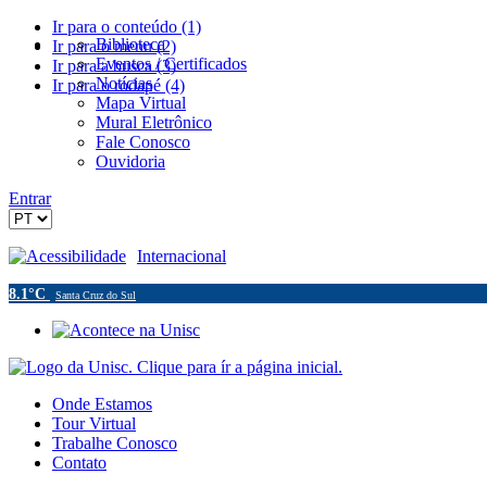
Ir para o conteúdo (1)
Biblioteca
Ir para o menu (2)
Eventos / Certificados
Ir para a busca (3)
Notícias
Ir para o rodapé (4)
Mapa Virtual
Mural Eletrônico
Fale Conosco
Ouvidoria
Entrar
Acessibilidade
Internacional
8.1°C
Santa Cruz do Sul
Onde Estamos
Tour Virtual
Trabalhe Conosco
Contato