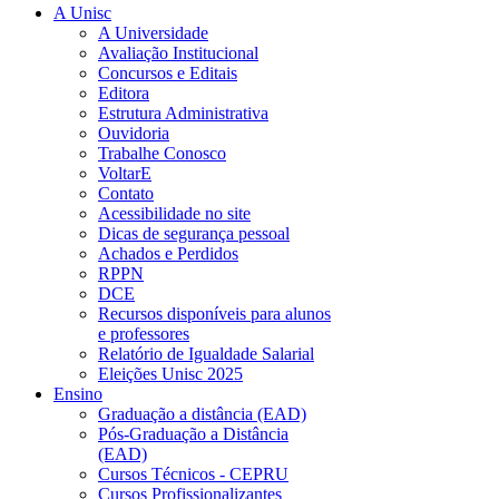
A Unisc
A Universidade
Avaliação Institucional
Concursos e Editais
Editora
Estrutura Administrativa
Ouvidoria
Trabalhe Conosco
VoltarE
Contato
Acessibilidade no site
Dicas de segurança pessoal
Achados e Perdidos
RPPN
DCE
Recursos disponíveis para alunos
e professores
Relatório de Igualdade Salarial
Eleições Unisc 2025
Ensino
Graduação a distância (EAD)
Pós-Graduação a Distância
(EAD)
Cursos Técnicos - CEPRU
Cursos Profissionalizantes