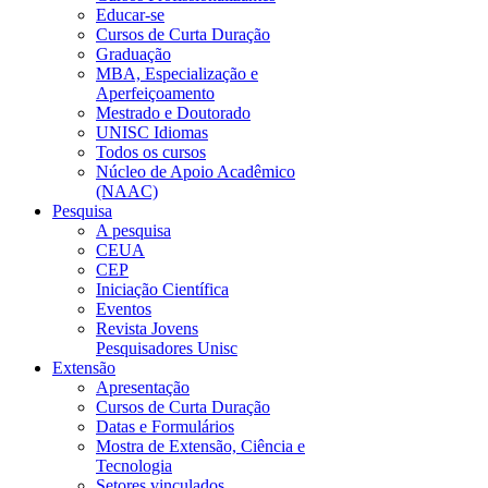
Educar-se
Cursos de Curta Duração
Graduação
MBA, Especialização e
Aperfeiçoamento
Mestrado e Doutorado
UNISC Idiomas
Todos os cursos
Núcleo de Apoio Acadêmico
(NAAC)
Pesquisa
A pesquisa
CEUA
CEP
Iniciação Científica
Eventos
Revista Jovens
Pesquisadores Unisc
Extensão
Apresentação
Cursos de Curta Duração
Datas e Formulários
Mostra de Extensão, Ciência e
Tecnologia
Setores vinculados