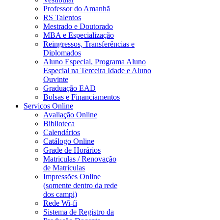
Professor do Amanhã
RS Talentos
Mestrado e Doutorado
MBA e Especialização
Reingressos, Transferências e
Diplomados
Aluno Especial, Programa Aluno
Especial na Terceira Idade e Aluno
Ouvinte
Graduação EAD
Bolsas e Financiamentos
Serviços Online
Avaliação Online
Biblioteca
Calendários
Catálogo Online
Grade de Horários
Matriculas / Renovação
de Matriculas
Impressões Online
(somente dentro da rede
dos campi)
Rede Wi-fi
Sistema de Registro da