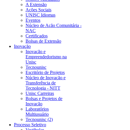
A Extensão
Ações Sociais
UNISC Idiomas
Eventos
Núcleo de Ação Comunitária -
NAC
Certificados
Bolsas de Extensão
Inovação
Inovação e
Empreendedorismo na
Unisc
Tecnounisc
Escritório de Projetos
Núcleo de Inovação e
Transferência de
Tecnologia - NITT
Unisc Carreiras
Bolsas e Projetos de
Inovação
Laboratórios
Multiusuário
Tecnounisc (2)
Processo Seletivo
Vestibular