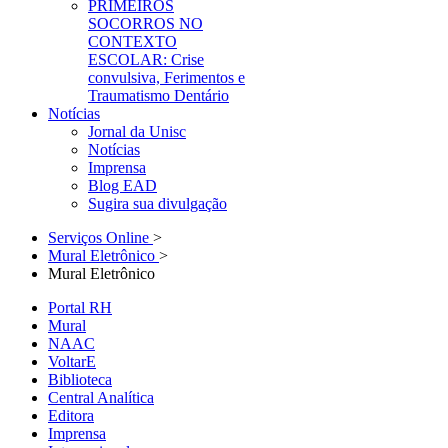
PRIMEIROS
SOCORROS NO
CONTEXTO
ESCOLAR: Crise
convulsiva, Ferimentos e
Traumatismo Dentário
Notícias
Jornal da Unisc
Notícias
Imprensa
Blog EAD
Sugira sua divulgação
Serviços Online
>
Mural Eletrônico
>
Mural Eletrônico
Portal RH
Mural
NAAC
VoltarE
Biblioteca
Central Analítica
Editora
Imprensa