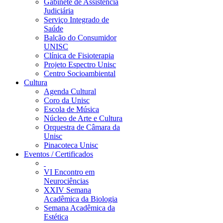
Gabinete de Assistência
Judiciária
Serviço Integrado de
Saúde
Balcão do Consumidor
UNISC
Clínica de Fisioterapia
Projeto Espectro Unisc
Centro Socioambiental
Cultura
Agenda Cultural
Coro da Unisc
Escola de Música
Núcleo de Arte e Cultura
Orquestra de Câmara da
Unisc
Pinacoteca Unisc
Eventos / Certificados
VI Encontro em
Neurociências
XXIV Semana
Acadêmica da Biologia
Semana Acadêmica da
Estética