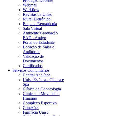
Produção Docente
Webmail
Workflow
Revistas da Unisc
Mural Eletrônico
Enquete Rematrícula
Sala Virtual
Ambiente Graduação
EAD - Antigo
Portal do Estudante
Locação de Salas e
Auditórios
Validação de
Documentos
Certificados
Serviços Comunitários
Central Analítica
Unisc Estética - Clínica e
Spa
Clínica de Odontologia
Clínica do Movimento
Humano
Complexo Esportivo
Conexões
Farmácia Unisc