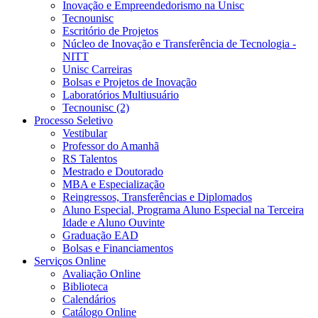
Inovação e Empreendedorismo na Unisc
Tecnounisc
Escritório de Projetos
Núcleo de Inovação e Transferência de Tecnologia -
NITT
Unisc Carreiras
Bolsas e Projetos de Inovação
Laboratórios Multiusuário
Tecnounisc (2)
Processo Seletivo
Vestibular
Professor do Amanhã
RS Talentos
Mestrado e Doutorado
MBA e Especialização
Reingressos, Transferências e Diplomados
Aluno Especial, Programa Aluno Especial na Terceira
Idade e Aluno Ouvinte
Graduação EAD
Bolsas e Financiamentos
Serviços Online
Avaliação Online
Biblioteca
Calendários
Catálogo Online