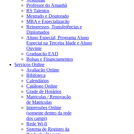
Professor do Amanhã
RS Talentos
Mestrado e Doutorado
MBA e Especialização
Reingressos, Transferências e
Diplomados
Aluno Especial, Programa Aluno
Especial na Terceira Idade e Aluno
Ouvinte
Graduação EAD
Bolsas e Financiamentos
Serviços Online
Avaliação Online
Biblioteca
Calendários
Catálogo Online
Grade de Horários
Matriculas / Renovação
de Matriculas
Impressões Online
(somente dentro da rede
dos campi)
Rede Wi-fi
Sistema de Registro da