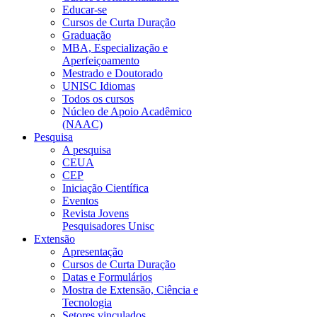
Educar-se
Cursos de Curta Duração
Graduação
MBA, Especialização e
Aperfeiçoamento
Mestrado e Doutorado
UNISC Idiomas
Todos os cursos
Núcleo de Apoio Acadêmico
(NAAC)
Pesquisa
A pesquisa
CEUA
CEP
Iniciação Científica
Eventos
Revista Jovens
Pesquisadores Unisc
Extensão
Apresentação
Cursos de Curta Duração
Datas e Formulários
Mostra de Extensão, Ciência e
Tecnologia
Setores vinculados