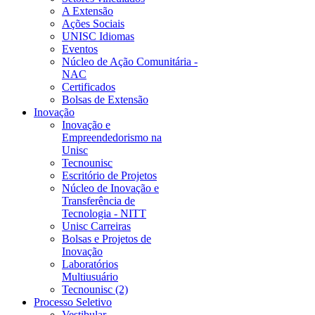
A Extensão
Ações Sociais
UNISC Idiomas
Eventos
Núcleo de Ação Comunitária -
NAC
Certificados
Bolsas de Extensão
Inovação
Inovação e
Empreendedorismo na
Unisc
Tecnounisc
Escritório de Projetos
Núcleo de Inovação e
Transferência de
Tecnologia - NITT
Unisc Carreiras
Bolsas e Projetos de
Inovação
Laboratórios
Multiusuário
Tecnounisc (2)
Processo Seletivo
Vestibular