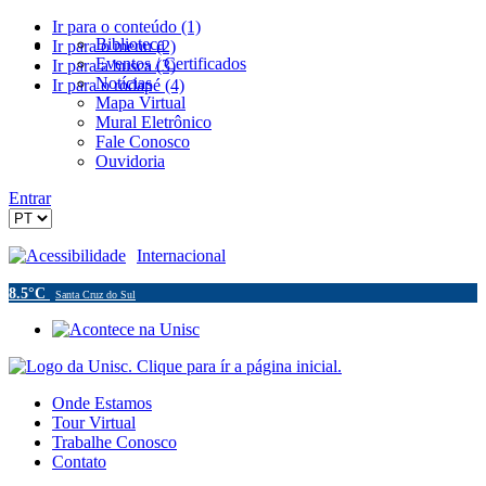
Ir para o conteúdo (1)
Biblioteca
Ir para o menu (2)
Eventos / Certificados
Ir para a busca (3)
Notícias
Ir para o rodapé (4)
Mapa Virtual
Mural Eletrônico
Fale Conosco
Ouvidoria
Entrar
Acessibilidade
Internacional
8.5°C
Santa Cruz do Sul
Onde Estamos
Tour Virtual
Trabalhe Conosco
Contato