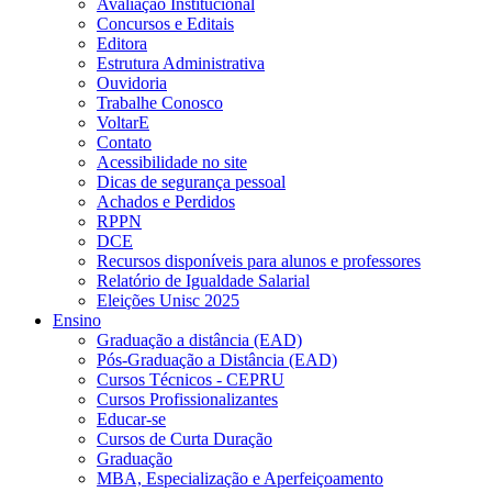
Avaliação Institucional
Concursos e Editais
Editora
Estrutura Administrativa
Ouvidoria
Trabalhe Conosco
VoltarE
Contato
Acessibilidade no site
Dicas de segurança pessoal
Achados e Perdidos
RPPN
DCE
Recursos disponíveis para alunos e professores
Relatório de Igualdade Salarial
Eleições Unisc 2025
Ensino
Graduação a distância (EAD)
Pós-Graduação a Distância (EAD)
Cursos Técnicos - CEPRU
Cursos Profissionalizantes
Educar-se
Cursos de Curta Duração
Graduação
MBA, Especialização e Aperfeiçoamento