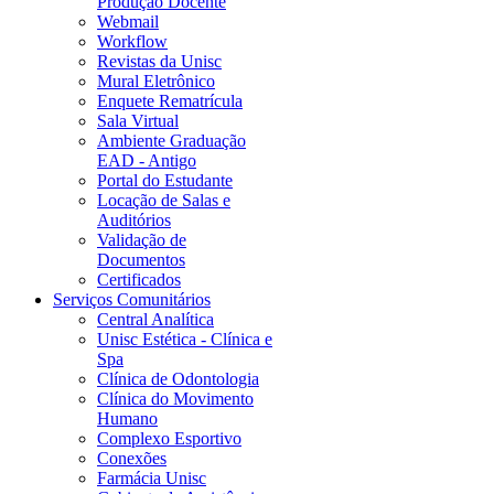
Produção Docente
Webmail
Workflow
Revistas da Unisc
Mural Eletrônico
Enquete Rematrícula
Sala Virtual
Ambiente Graduação
EAD - Antigo
Portal do Estudante
Locação de Salas e
Auditórios
Validação de
Documentos
Certificados
Serviços Comunitários
Central Analítica
Unisc Estética - Clínica e
Spa
Clínica de Odontologia
Clínica do Movimento
Humano
Complexo Esportivo
Conexões
Farmácia Unisc