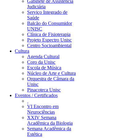
Gabinete de Assistência
Judiciária
Serviço Integrado de
Saúde
Balcão do Consumidor
UNISC
Clínica de Fisioterapia
Projeto Espectro Unisc
Centro Socioambiental
Cultura
Agenda Cultural
Coro da Unisc
Escola de Música
Núcleo de Arte e Cultura
Orquestra de Câmara da
Unisc
Pinacoteca Unisc
Eventos / Certificados
VI Encontro em
Neurociências
XXIV Semana
Acadêmica da Biologia
Semana Acadêmica da
Estética