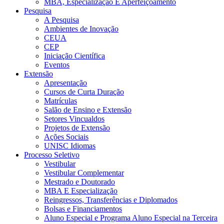
MBA, Especialização E Aperfeiçoamento
Pesquisa
A Pesquisa
Ambientes de Inovação
CEUA
CEP
Iniciação Científica
Eventos
Extensão
Apresentação
Cursos de Curta Duração
Matrículas
Salão de Ensino e Extensão
Setores Vincualdos
Projetos de Extensão
Ações Sociais
UNISC Idiomas
Processo Seletivo
Vestibular
Vestibular Complementar
Mestrado e Doutorado
MBA E Especialização
Reingressos, Transferências e Diplomados
Bolsas e Financiamentos
Aluno Especial e Programa Aluno Especial na Terceira