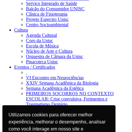
Serviço Integrado de Saúde
Balcão do Consumidor UNISC
Clínica de Fisioterapia
Projeto Espectro Unisc
Centro Socioambiental
Cultura
Agenda Cultural
Coro da Unisc
Escola de Música
Núcleo de Arte e Cultura
Orquestra de Câmara da Unisc
Pinacoteca Unisc
Eventos / Certificados
VI Encontro em Neurociências
XXIV Semana Acadêmica da Biologia
Semana Acadêmica da Estética
PRIMEIROS SOCORROS NO CONTEXTO
ESCOLAR: Crise convulsiva, Ferimentos e
Traumatismo Dentário
Notícias
Utilizamos cookies para oferecer melhor
Utilizamos cookies para oferecer melhor
Jornal da Unisc
Notícias
experiência, melhorar o desempenho, analisar
experiência, melhorar o desempenho, analisar
Imprensa
como você interage em nosso site e
como você interage em nosso site e
Blog EAD