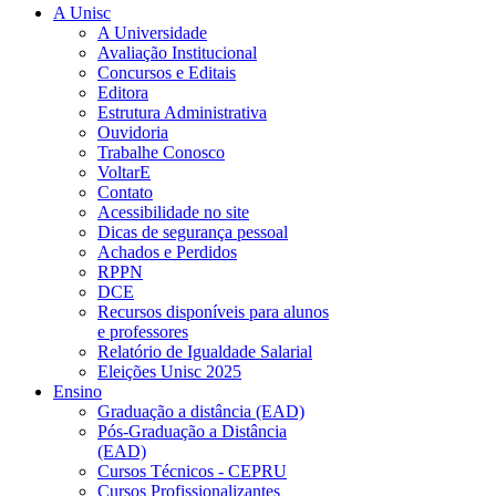
A Unisc
A Universidade
Avaliação Institucional
Concursos e Editais
Editora
Estrutura Administrativa
Ouvidoria
Trabalhe Conosco
VoltarE
Contato
Acessibilidade no site
Dicas de segurança pessoal
Achados e Perdidos
RPPN
DCE
Recursos disponíveis para alunos
e professores
Relatório de Igualdade Salarial
Eleições Unisc 2025
Ensino
Graduação a distância (EAD)
Pós-Graduação a Distância
(EAD)
Cursos Técnicos - CEPRU
Cursos Profissionalizantes