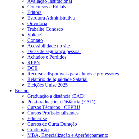
Avaliação Institucional
Concursos e Editais
Editora
Estrutura Administrativa
Ouvidoria
Trabalhe Conosco
VoltarE
Contato
Acessibilidade no site
Dicas de segurança pessoal
Achados e Perdidos
RPPN
DCE
Recursos disponíveis para alunos e professores
Relatório de Igualdade Salarial
Eleições Unisc 2025
Ensino
Graduação a distância (EAD)
Pós-Graduação a Distância (EAD)
Cursos Técnicos - CEPRU
Cursos Profissionalizantes
Educar-se
Cursos de Curta Duração
Graduação
MBA, Especialização e Aperfeiçoamento