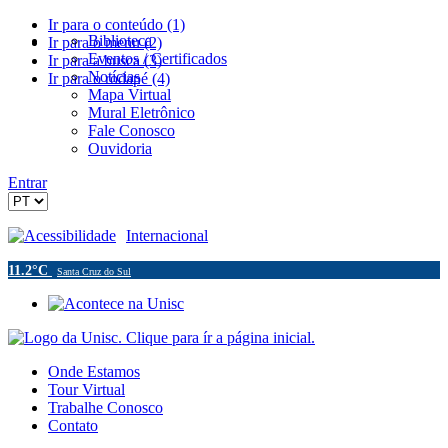
Ir para o conteúdo (1)
Biblioteca
Ir para o menu (2)
Eventos / Certificados
Ir para a busca (3)
Notícias
Ir para o rodapé (4)
Mapa Virtual
Mural Eletrônico
Fale Conosco
Ouvidoria
Entrar
Acessibilidade
Internacional
11.2°C
Santa Cruz do Sul
Onde Estamos
Tour Virtual
Trabalhe Conosco
Contato