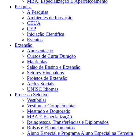
MBA, Especialização E Aperfeiçoamento
Pesquisa
A Pesquisa
Ambientes de Inovação
CEUA
CEP
Iniciação Científica
Eventos
Extensão
Apresentação
Cursos de Curta Duração
Matrículas
Salão de Ensino e Extensão
Setores Vincualdos
Projetos de Extensão
Ações Sociais
UNISC Idiomas
Processo Seletivo
Vestibular
Vestibular Complementar
Mestrado e Doutorado
MBA E Especialização
Reingressos, Transferências e Diplomados
Bolsas e Financiamentos
Aluno Especial e Programa Aluno Especial na Terceira