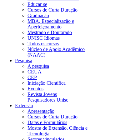
Educar-se
Cursos de Curta Duração
Graduação
MBA, Especialização e
Aperfeiçoamento
Mestrado e Doutorado
UNISC Idiomas
Todos os cursos
Núcleo de Apoio Acadêmico
(NAAC)
Pesquisa
A pesquisa
CEUA
CEP
Iniciação Científica
Eventos
Revista Jovens
Pesquisadores Unisc
Extensão
Apresentação
Cursos de Curta Duração
Datas e Formulários
Mostra de Extensão, Ciência e
Tecnologia
Setores vinculados