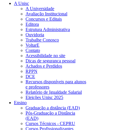
A Unisc
A Universidade
Avaliação Institucional
Concursos e Editais
Editora
Estrutura Administrativa
Ouvidoria
Trabalhe Conosco
VoltarE
Contato
Acessibilidade no site
Dicas de segurança pessoal
Achados e Perdidos
RPPN
DCE
Recursos disponíveis para alunos
e professores
Relatório de Igualdade Salarial
Eleições Unisc 2025
Ensino
Graduação a distância (EAD)
Pós-Graduação a Distância
(EAD)
Cursos Técnicos - CEPRU
Cursos Profissionalizantes