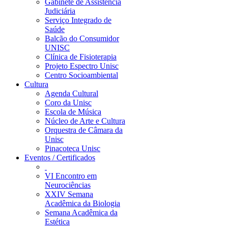
Gabinete de Assistência
Judiciária
Serviço Integrado de
Saúde
Balcão do Consumidor
UNISC
Clínica de Fisioterapia
Projeto Espectro Unisc
Centro Socioambiental
Cultura
Agenda Cultural
Coro da Unisc
Escola de Música
Núcleo de Arte e Cultura
Orquestra de Câmara da
Unisc
Pinacoteca Unisc
Eventos / Certificados
VI Encontro em
Neurociências
XXIV Semana
Acadêmica da Biologia
Semana Acadêmica da
Estética