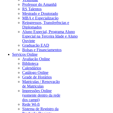
Professor do Amanhã
RS Talentos
Mestrado e Doutorado
MBA e Especialização
Reingressos, Transferências e
Diplomados
Aluno Especial, Programa Aluno
Especial na Terceira Idade e Aluno
Ouvinte
Graduação EAD
Bolsas e Financiamentos
Serviços Online
Avaliação Online
Biblioteca
Calendários
Catálogo Online
Grade de Horários
Matriculas / Renovação
de Matriculas
Impressões Online
(somente dentro da rede
dos campi)
Rede Wi-fi
Sistema de Registro da