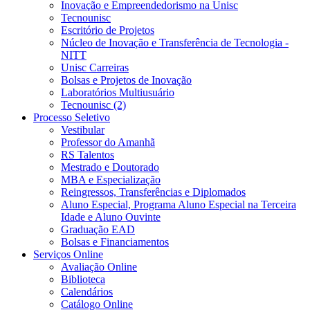
Inovação e Empreendedorismo na Unisc
Tecnounisc
Escritório de Projetos
Núcleo de Inovação e Transferência de Tecnologia -
NITT
Unisc Carreiras
Bolsas e Projetos de Inovação
Laboratórios Multiusuário
Tecnounisc (2)
Processo Seletivo
Vestibular
Professor do Amanhã
RS Talentos
Mestrado e Doutorado
MBA e Especialização
Reingressos, Transferências e Diplomados
Aluno Especial, Programa Aluno Especial na Terceira
Idade e Aluno Ouvinte
Graduação EAD
Bolsas e Financiamentos
Serviços Online
Avaliação Online
Biblioteca
Calendários
Catálogo Online