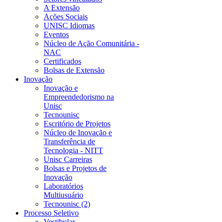
A Extensão
Ações Sociais
UNISC Idiomas
Eventos
Núcleo de Ação Comunitária -
NAC
Certificados
Bolsas de Extensão
Inovação
Inovação e
Empreendedorismo na
Unisc
Tecnounisc
Escritório de Projetos
Núcleo de Inovação e
Transferência de
Tecnologia - NITT
Unisc Carreiras
Bolsas e Projetos de
Inovação
Laboratórios
Multiusuário
Tecnounisc (2)
Processo Seletivo
Vestibular