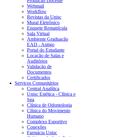
Produção Docente
Webmail
Workflow
Revistas da Unisc
Mural Eletrônico
Enquete Rematrícula
Sala Virtual
Ambiente Graduação
EAD - Antigo
Portal do Estudante
Locação de Salas e
Auditórios
Validação de
Documentos
Certificados
Serviços Comunitários
Central Analítica
Unisc Estética - Clínica e
Spa
Clínica de Odontologia
Clínica do Movimento
Humano
Complexo Esportivo
Conexões
Farmácia Unisc