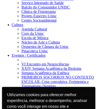
Serviço Integrado de Saúde
Balcão do Consumidor UNISC
Clínica de Fisioterapia
Projeto Espectro Unisc
Centro Socioambiental
Cultura
Agenda Cultural
Coro da Unisc
Escola de Música
Núcleo de Arte e Cultura
Orquestra de Câmara da Unisc
Pinacoteca Unisc
Eventos / Certificados
VI Encontro em Neurociências
XXIV Semana Acadêmica da Biologia
Semana Acadêmica da Estética
PRIMEIROS SOCORROS NO CONTEXTO
ESCOLAR: Crise convulsiva, Ferimentos e
Traumatismo Dentário
Notícias
Utilizamos cookies para oferecer melhor
Utilizamos cookies para oferecer melhor
Jornal da Unisc
Notícias
experiência, melhorar o desempenho, analisar
experiência, melhorar o desempenho, analisar
Imprensa
como você interage em nosso site e
como você interage em nosso site e
Blog EAD