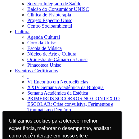
Serviço Integrado de Saúde
Balcão do Consumidor UNISC
Clínica de Fisioterapia
Projeto Espectro Unisc
Centro Socioambiental
Cultura
Agenda Cultural
Coro da Unisc
Escola de Música
Núcleo de Arte e Cultura
Orquestra de Câmara da Unisc
Pinacoteca Unisc
Eventos / Certificados
VI Encontro em Neurociências
XXIV Semana Acadêmica da Biologia
Semana Acadêmica da Estética
PRIMEIROS SOCORROS NO CONTEXTO
ESCOLAR: Crise convulsiva, Ferimentos e
Traumatismo Dentário
Notícias
Utilizamos cookies para oferecer melhor
Utilizamos cookies para oferecer melhor
Jornal da Unisc
Notícias
experiência, melhorar o desempenho, analisar
experiência, melhorar o desempenho, analisar
Imprensa
como você interage em nosso site e
como você interage em nosso site e
Blog EAD