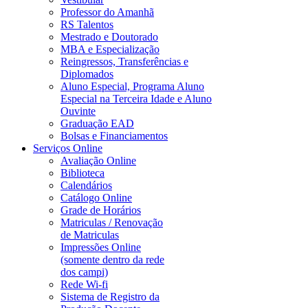
Professor do Amanhã
RS Talentos
Mestrado e Doutorado
MBA e Especialização
Reingressos, Transferências e
Diplomados
Aluno Especial, Programa Aluno
Especial na Terceira Idade e Aluno
Ouvinte
Graduação EAD
Bolsas e Financiamentos
Serviços Online
Avaliação Online
Biblioteca
Calendários
Catálogo Online
Grade de Horários
Matriculas / Renovação
de Matriculas
Impressões Online
(somente dentro da rede
dos campi)
Rede Wi-fi
Sistema de Registro da