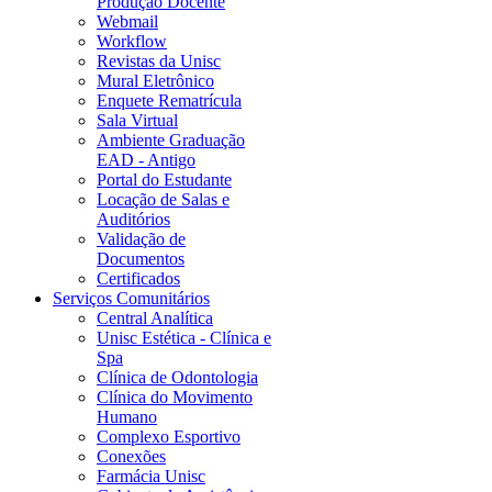
Produção Docente
Webmail
Workflow
Revistas da Unisc
Mural Eletrônico
Enquete Rematrícula
Sala Virtual
Ambiente Graduação
EAD - Antigo
Portal do Estudante
Locação de Salas e
Auditórios
Validação de
Documentos
Certificados
Serviços Comunitários
Central Analítica
Unisc Estética - Clínica e
Spa
Clínica de Odontologia
Clínica do Movimento
Humano
Complexo Esportivo
Conexões
Farmácia Unisc