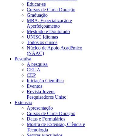
Educar-se
Cursos de Curta Duração
Graduação
MBA, Especialização e
Aperfeiçoamento
Mestrado e Doutorado
UNISC Idiomas
Todos os cursos
Núcleo de Apoio Acadêmico
(NAAC)
Pesquisa
A pesquisa
CEUA
CEP
Iniciação Científica
Eventos
Revista Jovens
Pesquisadores Unisc
Extensão
Apresentação
Cursos de Curta Duração
Datas e Formulários
Mostra de Extensão, Ciência e
Tecnologia
Setores vinculados