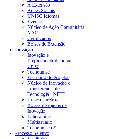
A Extensão
Ações Sociais
UNISC Idiomas
Eventos
Núcleo de Ação Comunitária -
NAC
Certificados
Bolsas de Extensão
Inovação
Inovação e
Empreendedorismo na
Unisc
Tecnounisc
Escritório de Projetos
Núcleo de Inovação e
Transferência de
Tecnologia - NITT
Unisc Carreiras
Bolsas e Projetos de
Inovação
Laboratórios
Multiusuário
Tecnounisc (2)
Processo Seletivo
Vestibular