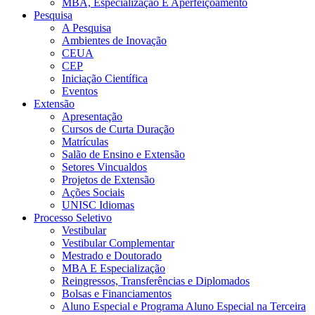
MBA, Especialização E Aperfeiçoamento
Pesquisa
A Pesquisa
Ambientes de Inovação
CEUA
CEP
Iniciação Científica
Eventos
Extensão
Apresentação
Cursos de Curta Duração
Matrículas
Salão de Ensino e Extensão
Setores Vincualdos
Projetos de Extensão
Ações Sociais
UNISC Idiomas
Processo Seletivo
Vestibular
Vestibular Complementar
Mestrado e Doutorado
MBA E Especialização
Reingressos, Transferências e Diplomados
Bolsas e Financiamentos
Aluno Especial e Programa Aluno Especial na Terceira