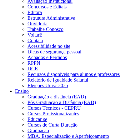
Avaliação Institucional
Concursos e Editais
Editora
Estrutura Administrativa
Ouvidoria
Trabalhe Conosco
VoltarE
Contato
Acessibilidade no site
Dicas de segurança pessoal
Achados e Perdidos
RPPN
DCE
Recursos disponíveis para alunos e professores
Relatório de Igualdade Salarial
Eleições Unisc 2025
Ensino
Graduação a distância (EAD)
Pós-Graduação a Distância (EAD)
Cursos Técnicos - CEPRU
Cursos Profissionalizantes
Educar-se
Cursos de Curta Duração
Graduação
MBA, Especialização e Aperfeiçoamento