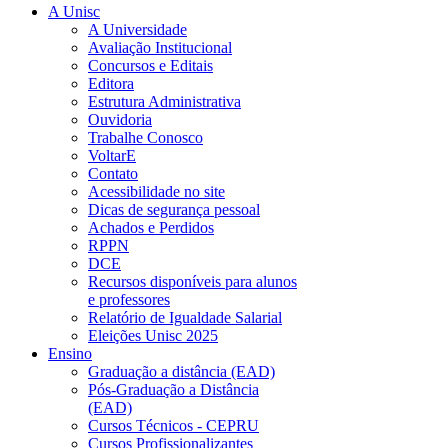
A Unisc
A Universidade
Avaliação Institucional
Concursos e Editais
Editora
Estrutura Administrativa
Ouvidoria
Trabalhe Conosco
VoltarE
Contato
Acessibilidade no site
Dicas de segurança pessoal
Achados e Perdidos
RPPN
DCE
Recursos disponíveis para alunos
e professores
Relatório de Igualdade Salarial
Eleições Unisc 2025
Ensino
Graduação a distância (EAD)
Pós-Graduação a Distância
(EAD)
Cursos Técnicos - CEPRU
Cursos Profissionalizantes