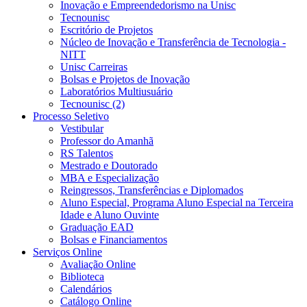
Inovação e Empreendedorismo na Unisc
Tecnounisc
Escritório de Projetos
Núcleo de Inovação e Transferência de Tecnologia -
NITT
Unisc Carreiras
Bolsas e Projetos de Inovação
Laboratórios Multiusuário
Tecnounisc (2)
Processo Seletivo
Vestibular
Professor do Amanhã
RS Talentos
Mestrado e Doutorado
MBA e Especialização
Reingressos, Transferências e Diplomados
Aluno Especial, Programa Aluno Especial na Terceira
Idade e Aluno Ouvinte
Graduação EAD
Bolsas e Financiamentos
Serviços Online
Avaliação Online
Biblioteca
Calendários
Catálogo Online