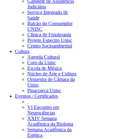
Gabinete de Assistência
Judiciária
Serviço Integrado de
Saúde
Balcão do Consumidor
UNISC
Clínica de Fisioterapia
Projeto Espectro Unisc
Centro Socioambiental
Cultura
Agenda Cultural
Coro da Unisc
Escola de Música
Núcleo de Arte e Cultura
Orquestra de Câmara da
Unisc
Pinacoteca Unisc
Eventos / Certificados
VI Encontro em
Neurociências
XXIV Semana
Acadêmica da Biologia
Semana Acadêmica da
Estética