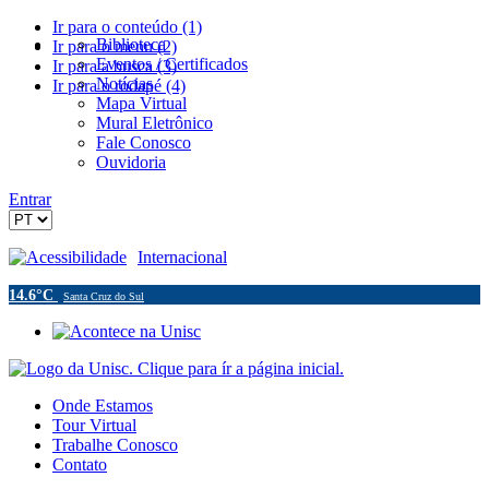
Ir para o conteúdo (1)
Biblioteca
Ir para o menu (2)
Eventos / Certificados
Ir para a busca (3)
Notícias
Ir para o rodapé (4)
Mapa Virtual
Mural Eletrônico
Fale Conosco
Ouvidoria
Entrar
Acessibilidade
Internacional
14.6°C
Santa Cruz do Sul
Onde Estamos
Tour Virtual
Trabalhe Conosco
Contato