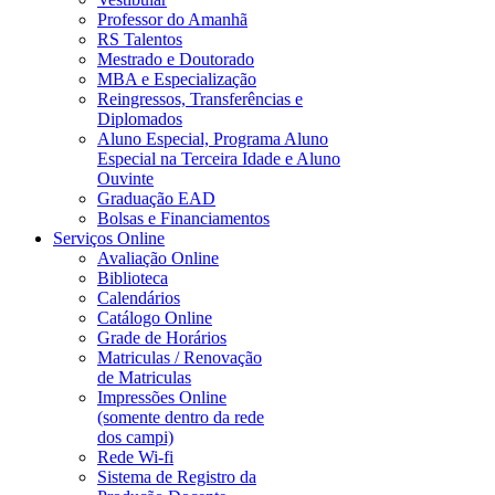
Professor do Amanhã
RS Talentos
Mestrado e Doutorado
MBA e Especialização
Reingressos, Transferências e
Diplomados
Aluno Especial, Programa Aluno
Especial na Terceira Idade e Aluno
Ouvinte
Graduação EAD
Bolsas e Financiamentos
Serviços Online
Avaliação Online
Biblioteca
Calendários
Catálogo Online
Grade de Horários
Matriculas / Renovação
de Matriculas
Impressões Online
(somente dentro da rede
dos campi)
Rede Wi-fi
Sistema de Registro da