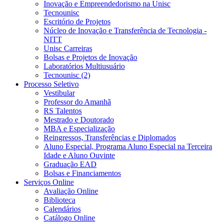
Inovação e Empreendedorismo na Unisc
Tecnounisc
Escritório de Projetos
Núcleo de Inovação e Transferência de Tecnologia -
NITT
Unisc Carreiras
Bolsas e Projetos de Inovação
Laboratórios Multiusuário
Tecnounisc (2)
Processo Seletivo
Vestibular
Professor do Amanhã
RS Talentos
Mestrado e Doutorado
MBA e Especialização
Reingressos, Transferências e Diplomados
Aluno Especial, Programa Aluno Especial na Terceira
Idade e Aluno Ouvinte
Graduação EAD
Bolsas e Financiamentos
Serviços Online
Avaliação Online
Biblioteca
Calendários
Catálogo Online