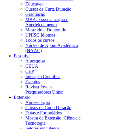
Educar-se
Cursos de Curta Duração
Graduação
MBA, Especialização e
Aperfeiçoamento
Mestrado e Doutorado
UNISC Idiomas
Todos os cursos
Núcleo de Apoio Acadêmico
(NAAC)
Pesquisa
A pesquisa
CEUA
CEP
Iniciação Científica
Eventos
Revista Jovens
Pesquisadores Unisc
Extensão
Apresentação
Cursos de Curta Duração
Datas e Formulários
Mostra de Extensão, Ciência e
Tecnologia
Setores vinculados