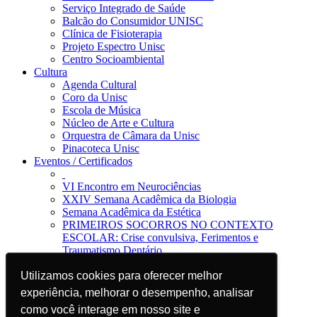
Serviço Integrado de Saúde
Balcão do Consumidor UNISC
Clínica de Fisioterapia
Projeto Espectro Unisc
Centro Socioambiental
Cultura
Agenda Cultural
Coro da Unisc
Escola de Música
Núcleo de Arte e Cultura
Orquestra de Câmara da Unisc
Pinacoteca Unisc
Eventos / Certificados
VI Encontro em Neurociências
XXIV Semana Acadêmica da Biologia
Semana Acadêmica da Estética
PRIMEIROS SOCORROS NO CONTEXTO
ESCOLAR: Crise convulsiva, Ferimentos e
Traumatismo Dentário
Notícias
Utilizamos cookies para oferecer melhor
Utilizamos cookies para oferecer melhor
Jornal da Unisc
Notícias
experiência, melhorar o desempenho, analisar
experiência, melhorar o desempenho, analisar
Imprensa
como você interage em nosso site e
como você interage em nosso site e
Blog EAD