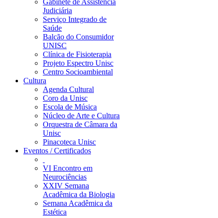
Gabinete de Assistência
Judiciária
Serviço Integrado de
Saúde
Balcão do Consumidor
UNISC
Clínica de Fisioterapia
Projeto Espectro Unisc
Centro Socioambiental
Cultura
Agenda Cultural
Coro da Unisc
Escola de Música
Núcleo de Arte e Cultura
Orquestra de Câmara da
Unisc
Pinacoteca Unisc
Eventos / Certificados
VI Encontro em
Neurociências
XXIV Semana
Acadêmica da Biologia
Semana Acadêmica da
Estética