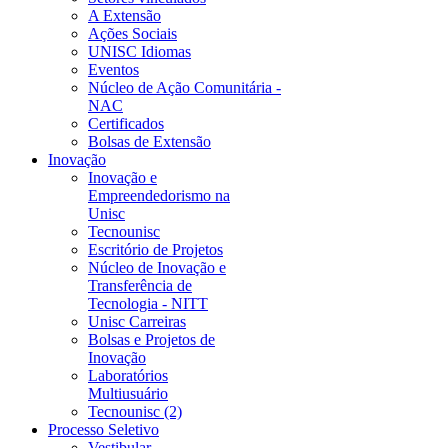
A Extensão
Ações Sociais
UNISC Idiomas
Eventos
Núcleo de Ação Comunitária -
NAC
Certificados
Bolsas de Extensão
Inovação
Inovação e
Empreendedorismo na
Unisc
Tecnounisc
Escritório de Projetos
Núcleo de Inovação e
Transferência de
Tecnologia - NITT
Unisc Carreiras
Bolsas e Projetos de
Inovação
Laboratórios
Multiusuário
Tecnounisc (2)
Processo Seletivo
Vestibular