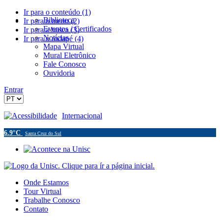
Ir para o conteúdo (1)
Biblioteca
Ir para o menu (2)
Eventos / Certificados
Ir para a busca (3)
Notícias
Ir para o rodapé (4)
Mapa Virtual
Mural Eletrônico
Fale Conosco
Ouvidoria
Entrar
Acessibilidade
Internacional
6.9°C
Santa Cruz do Sul
Onde Estamos
Tour Virtual
Trabalhe Conosco
Contato