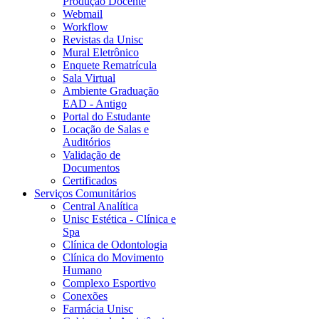
Produção Docente
Webmail
Workflow
Revistas da Unisc
Mural Eletrônico
Enquete Rematrícula
Sala Virtual
Ambiente Graduação
EAD - Antigo
Portal do Estudante
Locação de Salas e
Auditórios
Validação de
Documentos
Certificados
Serviços Comunitários
Central Analítica
Unisc Estética - Clínica e
Spa
Clínica de Odontologia
Clínica do Movimento
Humano
Complexo Esportivo
Conexões
Farmácia Unisc