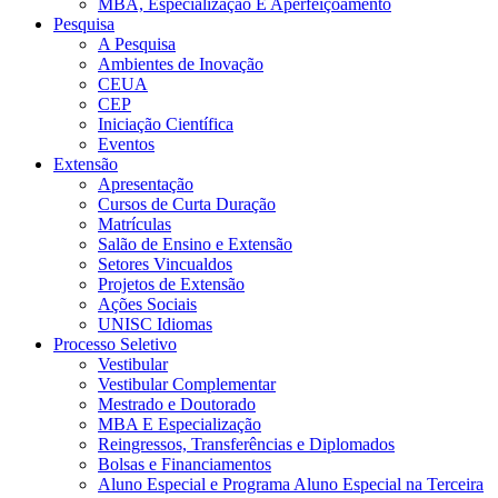
MBA, Especialização E Aperfeiçoamento
Pesquisa
A Pesquisa
Ambientes de Inovação
CEUA
CEP
Iniciação Científica
Eventos
Extensão
Apresentação
Cursos de Curta Duração
Matrículas
Salão de Ensino e Extensão
Setores Vincualdos
Projetos de Extensão
Ações Sociais
UNISC Idiomas
Processo Seletivo
Vestibular
Vestibular Complementar
Mestrado e Doutorado
MBA E Especialização
Reingressos, Transferências e Diplomados
Bolsas e Financiamentos
Aluno Especial e Programa Aluno Especial na Terceira