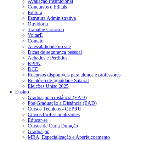
Avaliação Institucional
Concursos e Editais
Editora
Estrutura Administrativa
Ouvidoria
Trabalhe Conosco
VoltarE
Contato
Acessibilidade no site
Dicas de segurança pessoal
Achados e Perdidos
RPPN
DCE
Recursos disponíveis para alunos e professores
Relatório de Igualdade Salarial
Eleições Unisc 2025
Ensino
Graduação a distância (EAD)
Pós-Graduação a Distância (EAD)
Cursos Técnicos - CEPRU
Cursos Profissionalizantes
Educar-se
Cursos de Curta Duração
Graduação
MBA, Especialização e Aperfeiçoamento