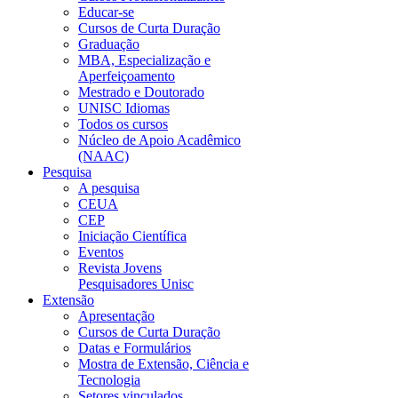
Educar-se
Cursos de Curta Duração
Graduação
MBA, Especialização e
Aperfeiçoamento
Mestrado e Doutorado
UNISC Idiomas
Todos os cursos
Núcleo de Apoio Acadêmico
(NAAC)
Pesquisa
A pesquisa
CEUA
CEP
Iniciação Científica
Eventos
Revista Jovens
Pesquisadores Unisc
Extensão
Apresentação
Cursos de Curta Duração
Datas e Formulários
Mostra de Extensão, Ciência e
Tecnologia
Setores vinculados