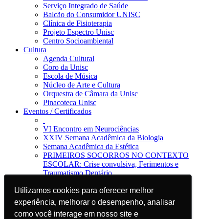
Serviço Integrado de Saúde
Balcão do Consumidor UNISC
Clínica de Fisioterapia
Projeto Espectro Unisc
Centro Socioambiental
Cultura
Agenda Cultural
Coro da Unisc
Escola de Música
Núcleo de Arte e Cultura
Orquestra de Câmara da Unisc
Pinacoteca Unisc
Eventos / Certificados
VI Encontro em Neurociências
XXIV Semana Acadêmica da Biologia
Semana Acadêmica da Estética
PRIMEIROS SOCORROS NO CONTEXTO
ESCOLAR: Crise convulsiva, Ferimentos e
Traumatismo Dentário
Notícias
Utilizamos cookies para oferecer melhor
Utilizamos cookies para oferecer melhor
Jornal da Unisc
Notícias
experiência, melhorar o desempenho, analisar
experiência, melhorar o desempenho, analisar
Imprensa
como você interage em nosso site e
como você interage em nosso site e
Blog EAD