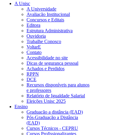
A Unisc
A Universidade
Avaliação Institucional
Concursos e Editais
Editora
Estrutura Administrativa
Ouvidoria
Trabalhe Conosco
VoltarE
Contato
Acessibilidade no site
Dicas de segurança pessoal
Achados e Perdidos
RPPN
DCE
Recursos disponíveis para alunos
e professores
Relatório de Igualdade Salarial
Eleições Unisc 2025
Ensino
Graduação a distância (EAD)
Pós-Graduação a Distância
(EAD)
Cursos Técnicos - CEPRU
Cursos Profissionalizantes