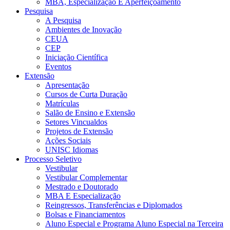
MBA, Especialização E Aperfeiçoamento
Pesquisa
A Pesquisa
Ambientes de Inovação
CEUA
CEP
Iniciação Científica
Eventos
Extensão
Apresentação
Cursos de Curta Duração
Matrículas
Salão de Ensino e Extensão
Setores Vincualdos
Projetos de Extensão
Ações Sociais
UNISC Idiomas
Processo Seletivo
Vestibular
Vestibular Complementar
Mestrado e Doutorado
MBA E Especialização
Reingressos, Transferências e Diplomados
Bolsas e Financiamentos
Aluno Especial e Programa Aluno Especial na Terceira