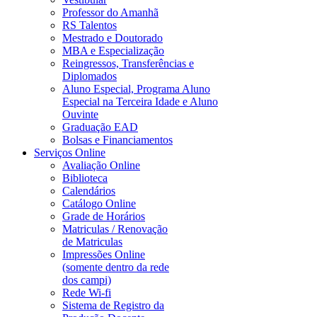
Professor do Amanhã
RS Talentos
Mestrado e Doutorado
MBA e Especialização
Reingressos, Transferências e
Diplomados
Aluno Especial, Programa Aluno
Especial na Terceira Idade e Aluno
Ouvinte
Graduação EAD
Bolsas e Financiamentos
Serviços Online
Avaliação Online
Biblioteca
Calendários
Catálogo Online
Grade de Horários
Matriculas / Renovação
de Matriculas
Impressões Online
(somente dentro da rede
dos campi)
Rede Wi-fi
Sistema de Registro da