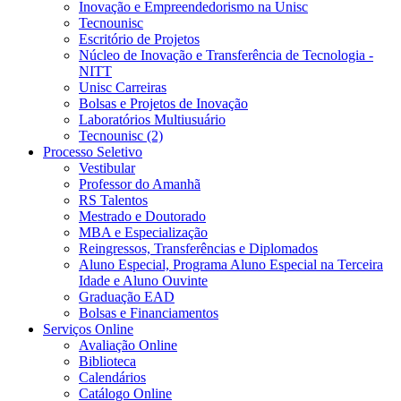
Inovação e Empreendedorismo na Unisc
Tecnounisc
Escritório de Projetos
Núcleo de Inovação e Transferência de Tecnologia -
NITT
Unisc Carreiras
Bolsas e Projetos de Inovação
Laboratórios Multiusuário
Tecnounisc (2)
Processo Seletivo
Vestibular
Professor do Amanhã
RS Talentos
Mestrado e Doutorado
MBA e Especialização
Reingressos, Transferências e Diplomados
Aluno Especial, Programa Aluno Especial na Terceira
Idade e Aluno Ouvinte
Graduação EAD
Bolsas e Financiamentos
Serviços Online
Avaliação Online
Biblioteca
Calendários
Catálogo Online