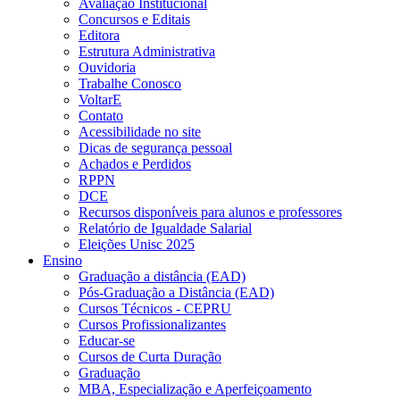
Avaliação Institucional
Concursos e Editais
Editora
Estrutura Administrativa
Ouvidoria
Trabalhe Conosco
VoltarE
Contato
Acessibilidade no site
Dicas de segurança pessoal
Achados e Perdidos
RPPN
DCE
Recursos disponíveis para alunos e professores
Relatório de Igualdade Salarial
Eleições Unisc 2025
Ensino
Graduação a distância (EAD)
Pós-Graduação a Distância (EAD)
Cursos Técnicos - CEPRU
Cursos Profissionalizantes
Educar-se
Cursos de Curta Duração
Graduação
MBA, Especialização e Aperfeiçoamento