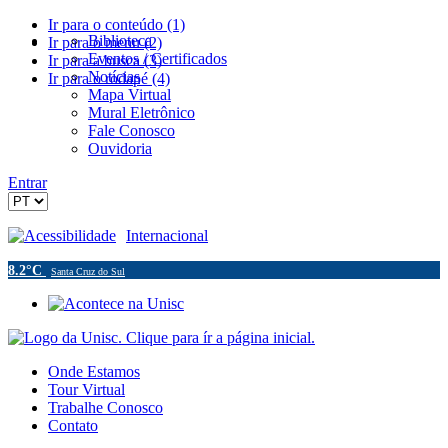
Ir para o conteúdo (1)
Biblioteca
Ir para o menu (2)
Eventos / Certificados
Ir para a busca (3)
Notícias
Ir para o rodapé (4)
Mapa Virtual
Mural Eletrônico
Fale Conosco
Ouvidoria
Entrar
Acessibilidade
Internacional
8.2°C
Santa Cruz do Sul
Onde Estamos
Tour Virtual
Trabalhe Conosco
Contato