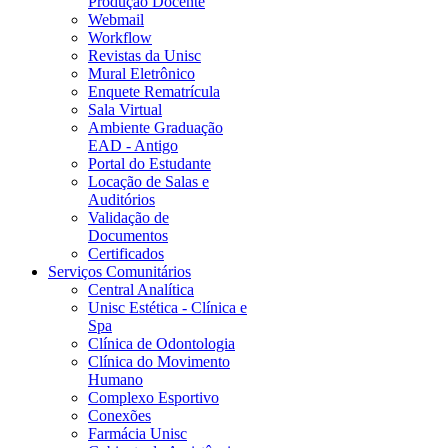
Produção Docente
Webmail
Workflow
Revistas da Unisc
Mural Eletrônico
Enquete Rematrícula
Sala Virtual
Ambiente Graduação
EAD - Antigo
Portal do Estudante
Locação de Salas e
Auditórios
Validação de
Documentos
Certificados
Serviços Comunitários
Central Analítica
Unisc Estética - Clínica e
Spa
Clínica de Odontologia
Clínica do Movimento
Humano
Complexo Esportivo
Conexões
Farmácia Unisc