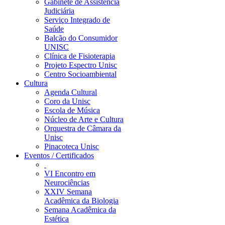
Gabinete de Assistência
Judiciária
Serviço Integrado de
Saúde
Balcão do Consumidor
UNISC
Clínica de Fisioterapia
Projeto Espectro Unisc
Centro Socioambiental
Cultura
Agenda Cultural
Coro da Unisc
Escola de Música
Núcleo de Arte e Cultura
Orquestra de Câmara da
Unisc
Pinacoteca Unisc
Eventos / Certificados
VI Encontro em
Neurociências
XXIV Semana
Acadêmica da Biologia
Semana Acadêmica da
Estética