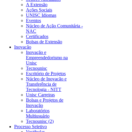
A Extensão
Ações Sociais
UNISC Idiomas
Eventos
Núcleo de Ação Comunitária -
NAC
Certificados
Bolsas de Extensão
Inovação
Inovação e
Empreendedorismo na
Unisc
Tecnounisc
Escritório de Projetos
Núcleo de Inovação e
Transferência de
Tecnologia - NITT
Unisc Carreiras
Bolsas e Projetos de
Inovação
Laboratórios
Multiusuário
Tecnounisc (2)
Processo Seletivo
Vestibular