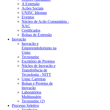
A Extensão
Ações Sociais
UNISC Idiomas
Eventos
Núcleo de Ação Comunitária -
NAC
Certificados
Bolsas de Extensão
Inovação
Inovação e
Empreendedorismo na
Unisc
Tecnounisc
Escritório de Projetos
Núcleo de Inovação e
Transferência de
Tecnologia - NITT
Unisc Carreiras
Bolsas e Projetos de
Inovação
Laboratórios
Multiusuário
Tecnounisc (2)
Processo Seletivo
Vestibular