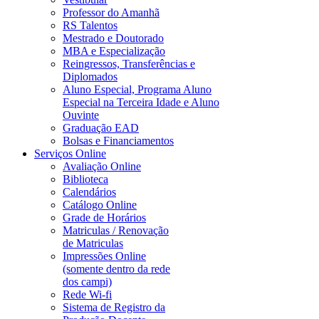
Professor do Amanhã
RS Talentos
Mestrado e Doutorado
MBA e Especialização
Reingressos, Transferências e
Diplomados
Aluno Especial, Programa Aluno
Especial na Terceira Idade e Aluno
Ouvinte
Graduação EAD
Bolsas e Financiamentos
Serviços Online
Avaliação Online
Biblioteca
Calendários
Catálogo Online
Grade de Horários
Matriculas / Renovação
de Matriculas
Impressões Online
(somente dentro da rede
dos campi)
Rede Wi-fi
Sistema de Registro da