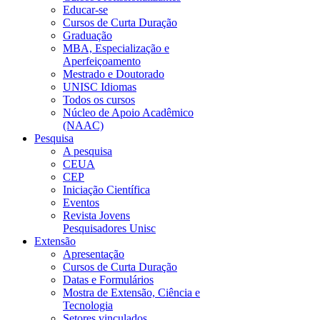
Educar-se
Cursos de Curta Duração
Graduação
MBA, Especialização e
Aperfeiçoamento
Mestrado e Doutorado
UNISC Idiomas
Todos os cursos
Núcleo de Apoio Acadêmico
(NAAC)
Pesquisa
A pesquisa
CEUA
CEP
Iniciação Científica
Eventos
Revista Jovens
Pesquisadores Unisc
Extensão
Apresentação
Cursos de Curta Duração
Datas e Formulários
Mostra de Extensão, Ciência e
Tecnologia
Setores vinculados