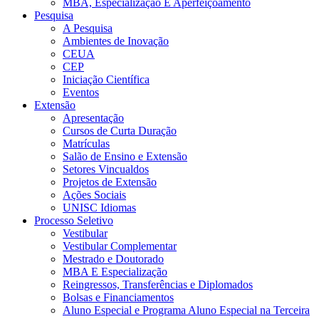
MBA, Especialização E Aperfeiçoamento
Pesquisa
A Pesquisa
Ambientes de Inovação
CEUA
CEP
Iniciação Científica
Eventos
Extensão
Apresentação
Cursos de Curta Duração
Matrículas
Salão de Ensino e Extensão
Setores Vincualdos
Projetos de Extensão
Ações Sociais
UNISC Idiomas
Processo Seletivo
Vestibular
Vestibular Complementar
Mestrado e Doutorado
MBA E Especialização
Reingressos, Transferências e Diplomados
Bolsas e Financiamentos
Aluno Especial e Programa Aluno Especial na Terceira