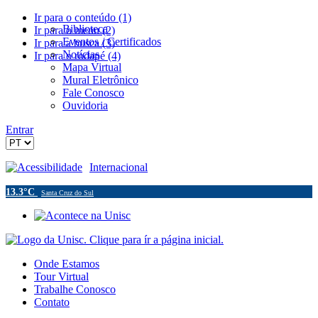
Ir para o conteúdo (1)
Biblioteca
Ir para o menu (2)
Eventos / Certificados
Ir para a busca (3)
Notícias
Ir para o rodapé (4)
Mapa Virtual
Mural Eletrônico
Fale Conosco
Ouvidoria
Entrar
Acessibilidade
Internacional
13.3°C
Santa Cruz do Sul
Onde Estamos
Tour Virtual
Trabalhe Conosco
Contato