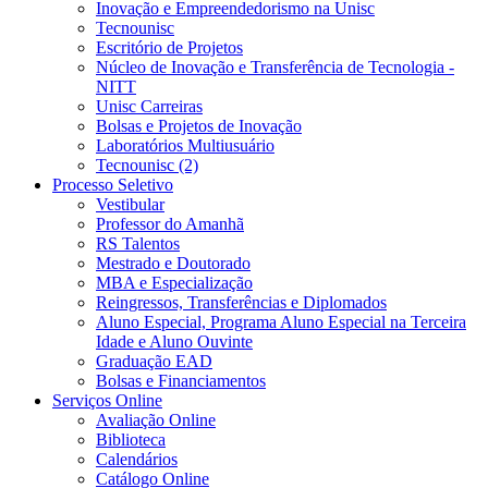
Inovação e Empreendedorismo na Unisc
Tecnounisc
Escritório de Projetos
Núcleo de Inovação e Transferência de Tecnologia -
NITT
Unisc Carreiras
Bolsas e Projetos de Inovação
Laboratórios Multiusuário
Tecnounisc (2)
Processo Seletivo
Vestibular
Professor do Amanhã
RS Talentos
Mestrado e Doutorado
MBA e Especialização
Reingressos, Transferências e Diplomados
Aluno Especial, Programa Aluno Especial na Terceira
Idade e Aluno Ouvinte
Graduação EAD
Bolsas e Financiamentos
Serviços Online
Avaliação Online
Biblioteca
Calendários
Catálogo Online