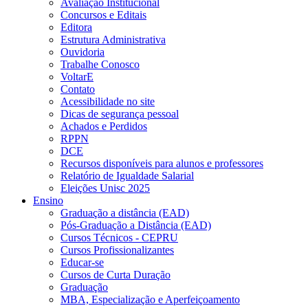
Avaliação Institucional
Concursos e Editais
Editora
Estrutura Administrativa
Ouvidoria
Trabalhe Conosco
VoltarE
Contato
Acessibilidade no site
Dicas de segurança pessoal
Achados e Perdidos
RPPN
DCE
Recursos disponíveis para alunos e professores
Relatório de Igualdade Salarial
Eleições Unisc 2025
Ensino
Graduação a distância (EAD)
Pós-Graduação a Distância (EAD)
Cursos Técnicos - CEPRU
Cursos Profissionalizantes
Educar-se
Cursos de Curta Duração
Graduação
MBA, Especialização e Aperfeiçoamento