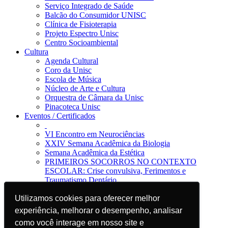
Serviço Integrado de Saúde
Balcão do Consumidor UNISC
Clínica de Fisioterapia
Projeto Espectro Unisc
Centro Socioambiental
Cultura
Agenda Cultural
Coro da Unisc
Escola de Música
Núcleo de Arte e Cultura
Orquestra de Câmara da Unisc
Pinacoteca Unisc
Eventos / Certificados
VI Encontro em Neurociências
XXIV Semana Acadêmica da Biologia
Semana Acadêmica da Estética
PRIMEIROS SOCORROS NO CONTEXTO
ESCOLAR: Crise convulsiva, Ferimentos e
Traumatismo Dentário
Notícias
Utilizamos cookies para oferecer melhor
Utilizamos cookies para oferecer melhor
Jornal da Unisc
Notícias
experiência, melhorar o desempenho, analisar
experiência, melhorar o desempenho, analisar
Imprensa
como você interage em nosso site e
como você interage em nosso site e
Blog EAD