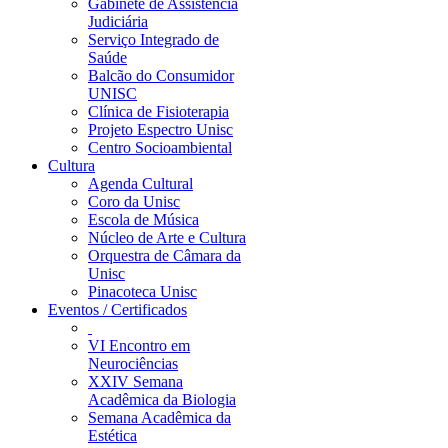
Gabinete de Assistência
Judiciária
Serviço Integrado de
Saúde
Balcão do Consumidor
UNISC
Clínica de Fisioterapia
Projeto Espectro Unisc
Centro Socioambiental
Cultura
Agenda Cultural
Coro da Unisc
Escola de Música
Núcleo de Arte e Cultura
Orquestra de Câmara da
Unisc
Pinacoteca Unisc
Eventos / Certificados
VI Encontro em
Neurociências
XXIV Semana
Acadêmica da Biologia
Semana Acadêmica da
Estética