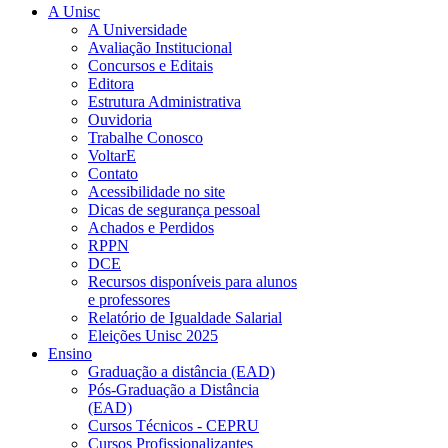
A Unisc
A Universidade
Avaliação Institucional
Concursos e Editais
Editora
Estrutura Administrativa
Ouvidoria
Trabalhe Conosco
VoltarE
Contato
Acessibilidade no site
Dicas de segurança pessoal
Achados e Perdidos
RPPN
DCE
Recursos disponíveis para alunos
e professores
Relatório de Igualdade Salarial
Eleições Unisc 2025
Ensino
Graduação a distância (EAD)
Pós-Graduação a Distância
(EAD)
Cursos Técnicos - CEPRU
Cursos Profissionalizantes