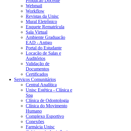
Produção Docente
Webmail
Workflow
Revistas da Unisc
Mural Eletrônico
Enquete Rematrícula
Sala Virtual
Ambiente Graduação
EAD - Antigo
Portal do Estudante
Locação de Salas e
Auditórios
Validação de
Documentos
Certificados
Serviços Comunitários
Central Analítica
Unisc Estética - Clínica e
Spa
Clínica de Odontologia
Clínica do Movimento
Humano
Complexo Esportivo
Conexões
Farmácia Unisc