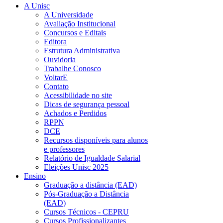
A Unisc
A Universidade
Avaliação Institucional
Concursos e Editais
Editora
Estrutura Administrativa
Ouvidoria
Trabalhe Conosco
VoltarE
Contato
Acessibilidade no site
Dicas de segurança pessoal
Achados e Perdidos
RPPN
DCE
Recursos disponíveis para alunos
e professores
Relatório de Igualdade Salarial
Eleições Unisc 2025
Ensino
Graduação a distância (EAD)
Pós-Graduação a Distância
(EAD)
Cursos Técnicos - CEPRU
Cursos Profissionalizantes