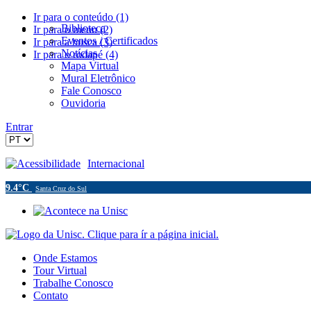
Ir para o conteúdo (1)
Biblioteca
Ir para o menu (2)
Eventos / Certificados
Ir para a busca (3)
Notícias
Ir para o rodapé (4)
Mapa Virtual
Mural Eletrônico
Fale Conosco
Ouvidoria
Entrar
Acessibilidade
Internacional
9.4°C
Santa Cruz do Sul
Onde Estamos
Tour Virtual
Trabalhe Conosco
Contato