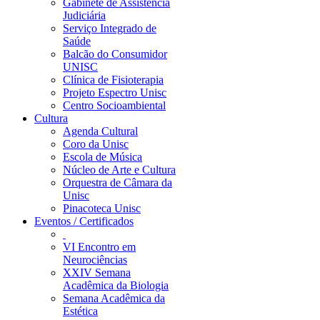
Gabinete de Assistência
Judiciária
Serviço Integrado de
Saúde
Balcão do Consumidor
UNISC
Clínica de Fisioterapia
Projeto Espectro Unisc
Centro Socioambiental
Cultura
Agenda Cultural
Coro da Unisc
Escola de Música
Núcleo de Arte e Cultura
Orquestra de Câmara da
Unisc
Pinacoteca Unisc
Eventos / Certificados
VI Encontro em
Neurociências
XXIV Semana
Acadêmica da Biologia
Semana Acadêmica da
Estética