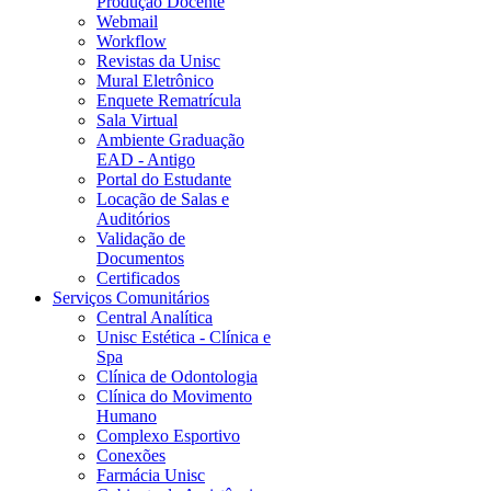
Produção Docente
Webmail
Workflow
Revistas da Unisc
Mural Eletrônico
Enquete Rematrícula
Sala Virtual
Ambiente Graduação
EAD - Antigo
Portal do Estudante
Locação de Salas e
Auditórios
Validação de
Documentos
Certificados
Serviços Comunitários
Central Analítica
Unisc Estética - Clínica e
Spa
Clínica de Odontologia
Clínica do Movimento
Humano
Complexo Esportivo
Conexões
Farmácia Unisc