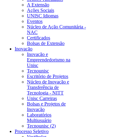
A Extensão
Ações Sociais
UNISC Idiomas
Eventos
Núcleo de Ação Comunitária -
NAC
Certificados
Bolsas de Extensão
Inovação
Inovação e
Empreendedorismo na
Unisc
Tecnounisc
Escritório de Projetos
Núcleo de Inovação e
Transferência de
Tecnologia - NITT
Unisc Carreiras
Bolsas e Projetos de
Inovação
Laboratórios
Multiusuário
Tecnounisc (2)
Processo Seletivo
Vestibular