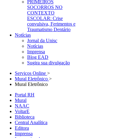
PRIMEIROS
SOCORROS NO
CONTEXTO
ESCOLAR: Crise
convulsiva, Ferimentos e
Traumatismo Dentário
Notícias
Jornal da Unisc
Notícias
Imprensa
Blog EAD
Sugira sua divulgação
Serviços Online
>
Mural Eletrônico
>
Mural Eletrônico
Portal RH
Mural
NAAC
VoltarE
Biblioteca
Central Analítica
Editora
Imprensa