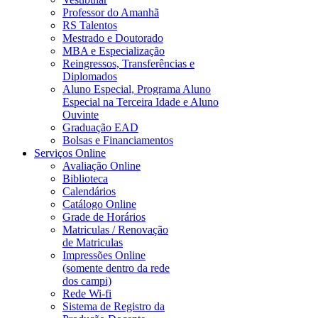
Professor do Amanhã
RS Talentos
Mestrado e Doutorado
MBA e Especialização
Reingressos, Transferências e
Diplomados
Aluno Especial, Programa Aluno
Especial na Terceira Idade e Aluno
Ouvinte
Graduação EAD
Bolsas e Financiamentos
Serviços Online
Avaliação Online
Biblioteca
Calendários
Catálogo Online
Grade de Horários
Matriculas / Renovação
de Matriculas
Impressões Online
(somente dentro da rede
dos campi)
Rede Wi-fi
Sistema de Registro da