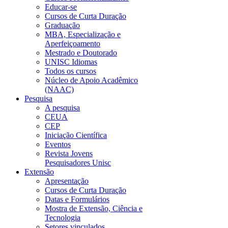
Educar-se
Cursos de Curta Duração
Graduação
MBA, Especialização e
Aperfeiçoamento
Mestrado e Doutorado
UNISC Idiomas
Todos os cursos
Núcleo de Apoio Acadêmico
(NAAC)
Pesquisa
A pesquisa
CEUA
CEP
Iniciação Científica
Eventos
Revista Jovens
Pesquisadores Unisc
Extensão
Apresentação
Cursos de Curta Duração
Datas e Formulários
Mostra de Extensão, Ciência e
Tecnologia
Setores vinculados