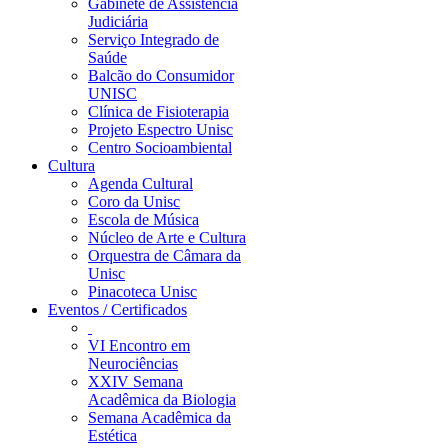
Gabinete de Assistência
Judiciária
Serviço Integrado de
Saúde
Balcão do Consumidor
UNISC
Clínica de Fisioterapia
Projeto Espectro Unisc
Centro Socioambiental
Cultura
Agenda Cultural
Coro da Unisc
Escola de Música
Núcleo de Arte e Cultura
Orquestra de Câmara da
Unisc
Pinacoteca Unisc
Eventos / Certificados
VI Encontro em
Neurociências
XXIV Semana
Acadêmica da Biologia
Semana Acadêmica da
Estética