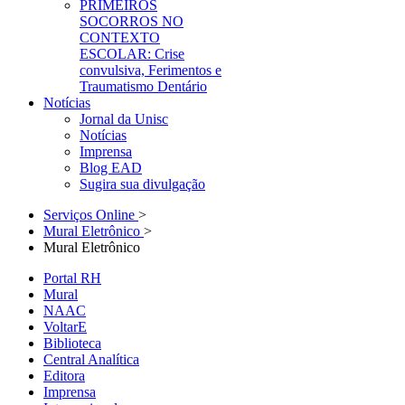
PRIMEIROS
SOCORROS NO
CONTEXTO
ESCOLAR: Crise
convulsiva, Ferimentos e
Traumatismo Dentário
Notícias
Jornal da Unisc
Notícias
Imprensa
Blog EAD
Sugira sua divulgação
Serviços Online
>
Mural Eletrônico
>
Mural Eletrônico
Portal RH
Mural
NAAC
VoltarE
Biblioteca
Central Analítica
Editora
Imprensa