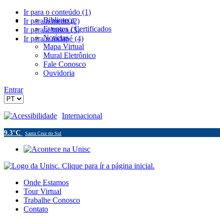
Ir para o conteúdo (1)
Biblioteca
Ir para o menu (2)
Eventos / Certificados
Ir para a busca (3)
Notícias
Ir para o rodapé (4)
Mapa Virtual
Mural Eletrônico
Fale Conosco
Ouvidoria
Entrar
Acessibilidade
Internacional
9.3°C
Santa Cruz do Sul
Onde Estamos
Tour Virtual
Trabalhe Conosco
Contato