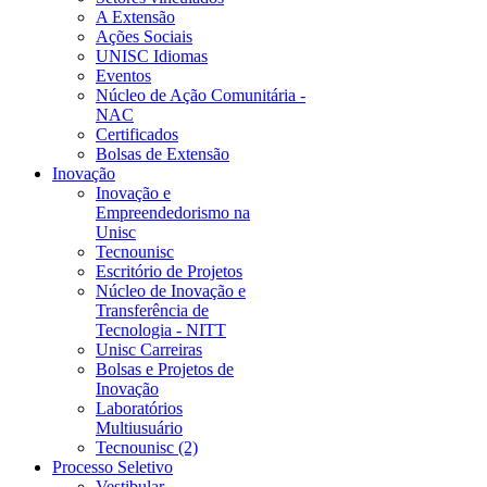
A Extensão
Ações Sociais
UNISC Idiomas
Eventos
Núcleo de Ação Comunitária -
NAC
Certificados
Bolsas de Extensão
Inovação
Inovação e
Empreendedorismo na
Unisc
Tecnounisc
Escritório de Projetos
Núcleo de Inovação e
Transferência de
Tecnologia - NITT
Unisc Carreiras
Bolsas e Projetos de
Inovação
Laboratórios
Multiusuário
Tecnounisc (2)
Processo Seletivo
Vestibular