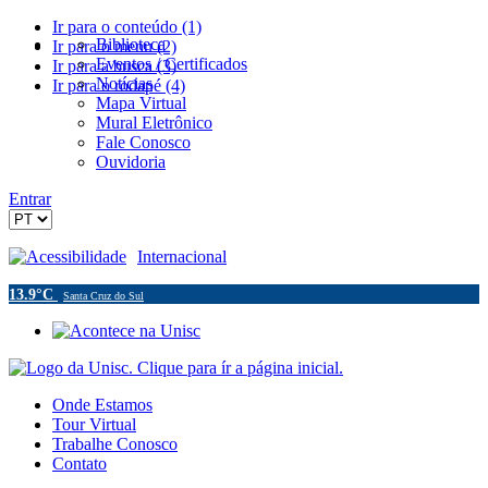
Ir para o conteúdo (1)
Biblioteca
Ir para o menu (2)
Eventos / Certificados
Ir para a busca (3)
Notícias
Ir para o rodapé (4)
Mapa Virtual
Mural Eletrônico
Fale Conosco
Ouvidoria
Entrar
Acessibilidade
Internacional
13.9°C
Santa Cruz do Sul
Onde Estamos
Tour Virtual
Trabalhe Conosco
Contato