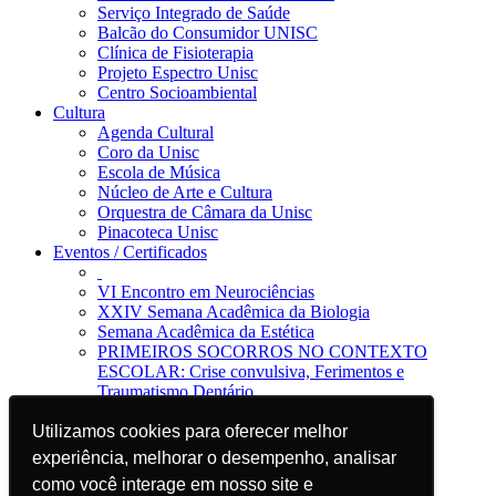
Serviço Integrado de Saúde
Balcão do Consumidor UNISC
Clínica de Fisioterapia
Projeto Espectro Unisc
Centro Socioambiental
Cultura
Agenda Cultural
Coro da Unisc
Escola de Música
Núcleo de Arte e Cultura
Orquestra de Câmara da Unisc
Pinacoteca Unisc
Eventos / Certificados
VI Encontro em Neurociências
XXIV Semana Acadêmica da Biologia
Semana Acadêmica da Estética
PRIMEIROS SOCORROS NO CONTEXTO
ESCOLAR: Crise convulsiva, Ferimentos e
Traumatismo Dentário
Notícias
Utilizamos cookies para oferecer melhor
Utilizamos cookies para oferecer melhor
Jornal da Unisc
Notícias
experiência, melhorar o desempenho, analisar
experiência, melhorar o desempenho, analisar
Imprensa
como você interage em nosso site e
como você interage em nosso site e
Blog EAD