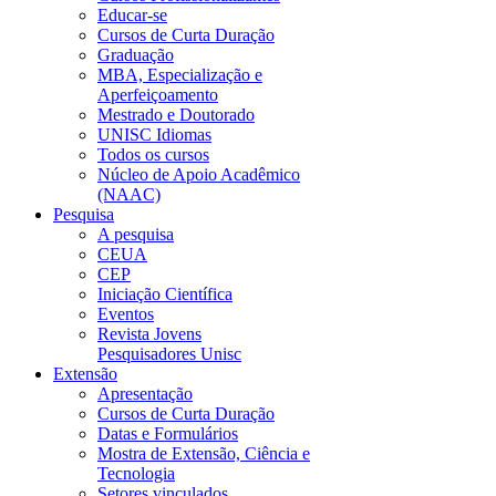
Educar-se
Cursos de Curta Duração
Graduação
MBA, Especialização e
Aperfeiçoamento
Mestrado e Doutorado
UNISC Idiomas
Todos os cursos
Núcleo de Apoio Acadêmico
(NAAC)
Pesquisa
A pesquisa
CEUA
CEP
Iniciação Científica
Eventos
Revista Jovens
Pesquisadores Unisc
Extensão
Apresentação
Cursos de Curta Duração
Datas e Formulários
Mostra de Extensão, Ciência e
Tecnologia
Setores vinculados