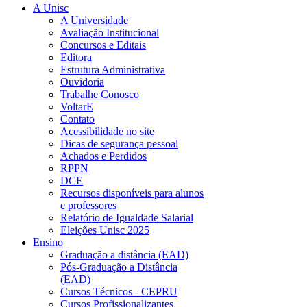
A Unisc
A Universidade
Avaliação Institucional
Concursos e Editais
Editora
Estrutura Administrativa
Ouvidoria
Trabalhe Conosco
VoltarE
Contato
Acessibilidade no site
Dicas de segurança pessoal
Achados e Perdidos
RPPN
DCE
Recursos disponíveis para alunos
e professores
Relatório de Igualdade Salarial
Eleições Unisc 2025
Ensino
Graduação a distância (EAD)
Pós-Graduação a Distância
(EAD)
Cursos Técnicos - CEPRU
Cursos Profissionalizantes