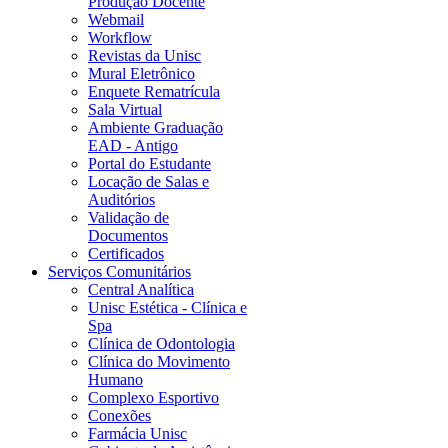
Produção Docente
Webmail
Workflow
Revistas da Unisc
Mural Eletrônico
Enquete Rematrícula
Sala Virtual
Ambiente Graduação
EAD - Antigo
Portal do Estudante
Locação de Salas e
Auditórios
Validação de
Documentos
Certificados
Serviços Comunitários
Central Analítica
Unisc Estética - Clínica e
Spa
Clínica de Odontologia
Clínica do Movimento
Humano
Complexo Esportivo
Conexões
Farmácia Unisc