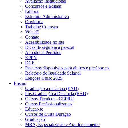
Avaliação Institucional
Concursos e Editais
Editora
Estrutura Administrativa
Ouvidoria
Trabalhe Conosco
VoltarE
Contato
Acessibilidade no site
Dicas de segurança pessoal
Achados e Perdidos
RPPN
DCE
Recursos disponíveis para alunos e professores
Relatório de Igualdade Salarial
Eleições Unisc 2025
Ensino
Graduação a distância (EAD)
Pós-Graduação a Distância (EAD)
Cursos Técnicos - CEPRU
Cursos Profissionalizantes
Educar-se
Cursos de Curta Duração
Graduação
MBA, Especialização e Aperfeiçoamento