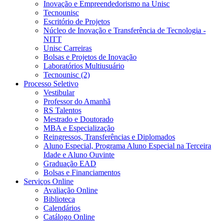
Inovação e Empreendedorismo na Unisc
Tecnounisc
Escritório de Projetos
Núcleo de Inovação e Transferência de Tecnologia -
NITT
Unisc Carreiras
Bolsas e Projetos de Inovação
Laboratórios Multiusuário
Tecnounisc (2)
Processo Seletivo
Vestibular
Professor do Amanhã
RS Talentos
Mestrado e Doutorado
MBA e Especialização
Reingressos, Transferências e Diplomados
Aluno Especial, Programa Aluno Especial na Terceira
Idade e Aluno Ouvinte
Graduação EAD
Bolsas e Financiamentos
Serviços Online
Avaliação Online
Biblioteca
Calendários
Catálogo Online