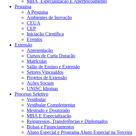
MBA, Especialização E Aperfeiçoamento
Pesquisa
A Pesquisa
Ambientes de Inovação
CEUA
CEP
Iniciação Científica
Eventos
Extensão
Apresentação
Cursos de Curta Duração
Matrículas
Salão de Ensino e Extensão
Setores Vincualdos
Projetos de Extensão
Ações Sociais
UNISC Idiomas
Processo Seletivo
Vestibular
Vestibular Complementar
Mestrado e Doutorado
MBA E Especialização
Reingressos, Transferências e Diplomados
Bolsas e Financiamentos
Aluno Especial e Programa Aluno Especial na Terceira