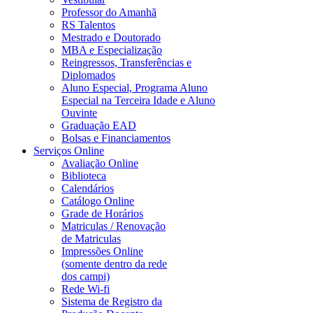
Professor do Amanhã
RS Talentos
Mestrado e Doutorado
MBA e Especialização
Reingressos, Transferências e
Diplomados
Aluno Especial, Programa Aluno
Especial na Terceira Idade e Aluno
Ouvinte
Graduação EAD
Bolsas e Financiamentos
Serviços Online
Avaliação Online
Biblioteca
Calendários
Catálogo Online
Grade de Horários
Matriculas / Renovação
de Matriculas
Impressões Online
(somente dentro da rede
dos campi)
Rede Wi-fi
Sistema de Registro da