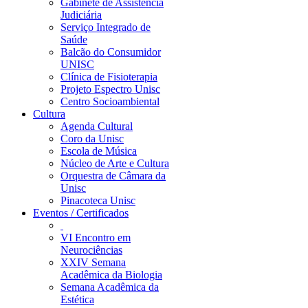
Gabinete de Assistência
Judiciária
Serviço Integrado de
Saúde
Balcão do Consumidor
UNISC
Clínica de Fisioterapia
Projeto Espectro Unisc
Centro Socioambiental
Cultura
Agenda Cultural
Coro da Unisc
Escola de Música
Núcleo de Arte e Cultura
Orquestra de Câmara da
Unisc
Pinacoteca Unisc
Eventos / Certificados
VI Encontro em
Neurociências
XXIV Semana
Acadêmica da Biologia
Semana Acadêmica da
Estética