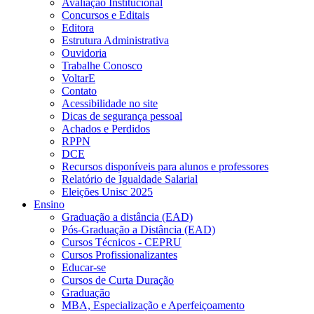
Avaliação Institucional
Concursos e Editais
Editora
Estrutura Administrativa
Ouvidoria
Trabalhe Conosco
VoltarE
Contato
Acessibilidade no site
Dicas de segurança pessoal
Achados e Perdidos
RPPN
DCE
Recursos disponíveis para alunos e professores
Relatório de Igualdade Salarial
Eleições Unisc 2025
Ensino
Graduação a distância (EAD)
Pós-Graduação a Distância (EAD)
Cursos Técnicos - CEPRU
Cursos Profissionalizantes
Educar-se
Cursos de Curta Duração
Graduação
MBA, Especialização e Aperfeiçoamento