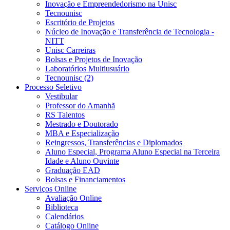
Inovação e Empreendedorismo na Unisc
Tecnounisc
Escritório de Projetos
Núcleo de Inovação e Transferência de Tecnologia -
NITT
Unisc Carreiras
Bolsas e Projetos de Inovação
Laboratórios Multiusuário
Tecnounisc (2)
Processo Seletivo
Vestibular
Professor do Amanhã
RS Talentos
Mestrado e Doutorado
MBA e Especialização
Reingressos, Transferências e Diplomados
Aluno Especial, Programa Aluno Especial na Terceira
Idade e Aluno Ouvinte
Graduação EAD
Bolsas e Financiamentos
Serviços Online
Avaliação Online
Biblioteca
Calendários
Catálogo Online