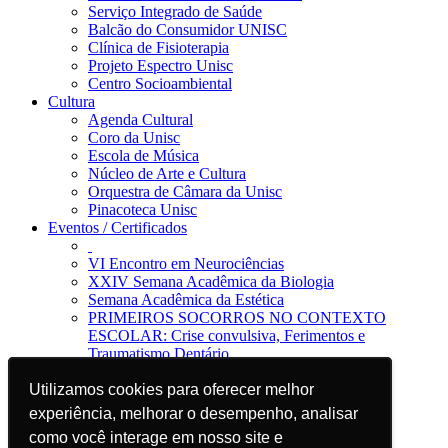
Serviço Integrado de Saúde
Balcão do Consumidor UNISC
Clínica de Fisioterapia
Projeto Espectro Unisc
Centro Socioambiental
Cultura
Agenda Cultural
Coro da Unisc
Escola de Música
Núcleo de Arte e Cultura
Orquestra de Câmara da Unisc
Pinacoteca Unisc
Eventos / Certificados
VI Encontro em Neurociências
XXIV Semana Acadêmica da Biologia
Semana Acadêmica da Estética
PRIMEIROS SOCORROS NO CONTEXTO
ESCOLAR: Crise convulsiva, Ferimentos e
Traumatismo Dentário
Notícias
Utilizamos cookies para oferecer melhor
Utilizamos cookies para oferecer melhor
Jornal da Unisc
Notícias
experiência, melhorar o desempenho, analisar
experiência, melhorar o desempenho, analisar
Imprensa
como você interage em nosso site e
como você interage em nosso site e
Blog EAD