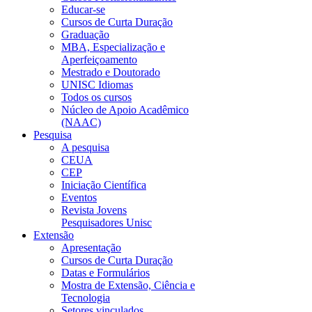
Educar-se
Cursos de Curta Duração
Graduação
MBA, Especialização e
Aperfeiçoamento
Mestrado e Doutorado
UNISC Idiomas
Todos os cursos
Núcleo de Apoio Acadêmico
(NAAC)
Pesquisa
A pesquisa
CEUA
CEP
Iniciação Científica
Eventos
Revista Jovens
Pesquisadores Unisc
Extensão
Apresentação
Cursos de Curta Duração
Datas e Formulários
Mostra de Extensão, Ciência e
Tecnologia
Setores vinculados