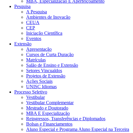
MBA, Especialização E Aperfeiçoamento
Pesquisa
A Pesquisa
Ambientes de Inovação
CEUA
CEP
Iniciação Científica
Eventos
Extensão
Apresentação
Cursos de Curta Duração
Matrículas
Salão de Ensino e Extensão
Setores Vincualdos
Projetos de Extensão
Ações Sociais
UNISC Idiomas
Processo Seletivo
Vestibular
Vestibular Complementar
Mestrado e Doutorado
MBA E Especialização
Reingressos, Transferências e Diplomados
Bolsas e Financiamentos
Aluno Especial e Programa Aluno Especial na Terceira