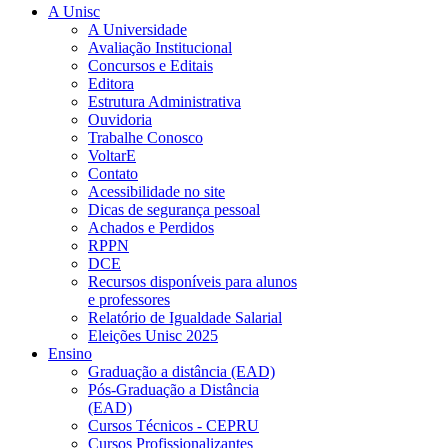
A Unisc
A Universidade
Avaliação Institucional
Concursos e Editais
Editora
Estrutura Administrativa
Ouvidoria
Trabalhe Conosco
VoltarE
Contato
Acessibilidade no site
Dicas de segurança pessoal
Achados e Perdidos
RPPN
DCE
Recursos disponíveis para alunos
e professores
Relatório de Igualdade Salarial
Eleições Unisc 2025
Ensino
Graduação a distância (EAD)
Pós-Graduação a Distância
(EAD)
Cursos Técnicos - CEPRU
Cursos Profissionalizantes