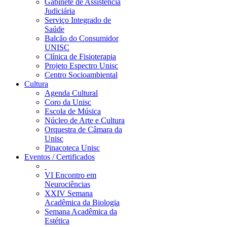
Gabinete de Assistência
Judiciária
Serviço Integrado de
Saúde
Balcão do Consumidor
UNISC
Clínica de Fisioterapia
Projeto Espectro Unisc
Centro Socioambiental
Cultura
Agenda Cultural
Coro da Unisc
Escola de Música
Núcleo de Arte e Cultura
Orquestra de Câmara da
Unisc
Pinacoteca Unisc
Eventos / Certificados
VI Encontro em
Neurociências
XXIV Semana
Acadêmica da Biologia
Semana Acadêmica da
Estética