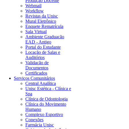
Produção Docente
Webmail
Workflow
Revistas da Unisc
Mural Eletrônico
Enquete Rematrícula
Sala Virtual
Ambiente Graduação
EAD - Antigo
Portal do Estudante
Locação de Salas e
Auditórios
Validação de
Documentos
Certificados
Serviços Comunitários
Central Analítica
Unisc Estética - Clínica e
Spa
Clínica de Odontologia
Clínica do Movimento
Humano
Complexo Esportivo
Conexões
Farmácia Unisc