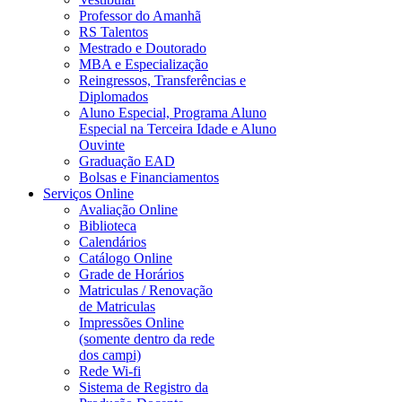
Professor do Amanhã
RS Talentos
Mestrado e Doutorado
MBA e Especialização
Reingressos, Transferências e
Diplomados
Aluno Especial, Programa Aluno
Especial na Terceira Idade e Aluno
Ouvinte
Graduação EAD
Bolsas e Financiamentos
Serviços Online
Avaliação Online
Biblioteca
Calendários
Catálogo Online
Grade de Horários
Matriculas / Renovação
de Matriculas
Impressões Online
(somente dentro da rede
dos campi)
Rede Wi-fi
Sistema de Registro da