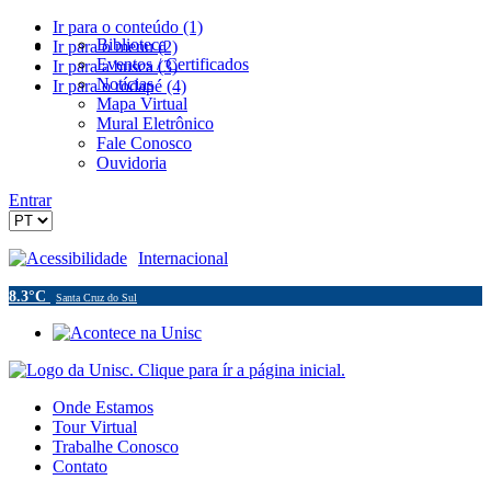
Ir para o conteúdo (1)
Biblioteca
Ir para o menu (2)
Eventos / Certificados
Ir para a busca (3)
Notícias
Ir para o rodapé (4)
Mapa Virtual
Mural Eletrônico
Fale Conosco
Ouvidoria
Entrar
Acessibilidade
Internacional
8.3°C
Santa Cruz do Sul
Onde Estamos
Tour Virtual
Trabalhe Conosco
Contato