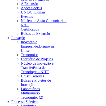
A Extensão
Ações Sociais
UNISC Idiomas
Eventos
Núcleo de Ação Comunitária -
NAC
Certificados
Bolsas de Extensão
Inovação
Inovação e
Empreendedorismo na
Unisc
Tecnounisc
Escritório de Projetos
Núcleo de Inovação e
Transferência de
Tecnologia - NITT
Unisc Carreiras
Bolsas e Projetos de
Inovação
Laboratórios
Multiusuário
Tecnounisc (2)
Processo Seletivo
Vestibular