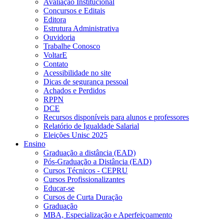
Avaliação Institucional
Concursos e Editais
Editora
Estrutura Administrativa
Ouvidoria
Trabalhe Conosco
VoltarE
Contato
Acessibilidade no site
Dicas de segurança pessoal
Achados e Perdidos
RPPN
DCE
Recursos disponíveis para alunos e professores
Relatório de Igualdade Salarial
Eleições Unisc 2025
Ensino
Graduação a distância (EAD)
Pós-Graduação a Distância (EAD)
Cursos Técnicos - CEPRU
Cursos Profissionalizantes
Educar-se
Cursos de Curta Duração
Graduação
MBA, Especialização e Aperfeiçoamento