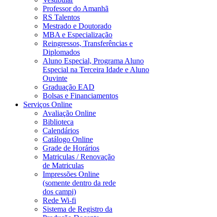
Professor do Amanhã
RS Talentos
Mestrado e Doutorado
MBA e Especialização
Reingressos, Transferências e
Diplomados
Aluno Especial, Programa Aluno
Especial na Terceira Idade e Aluno
Ouvinte
Graduação EAD
Bolsas e Financiamentos
Serviços Online
Avaliação Online
Biblioteca
Calendários
Catálogo Online
Grade de Horários
Matriculas / Renovação
de Matriculas
Impressões Online
(somente dentro da rede
dos campi)
Rede Wi-fi
Sistema de Registro da