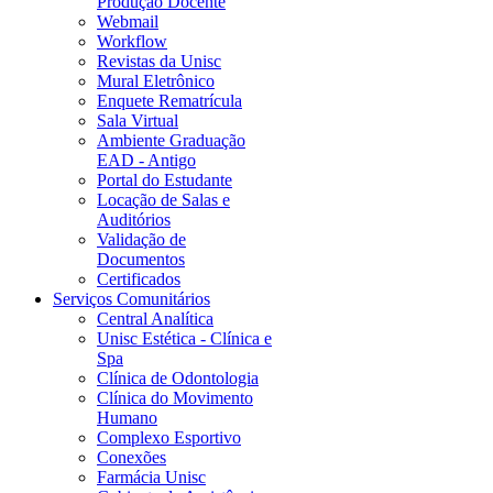
Produção Docente
Webmail
Workflow
Revistas da Unisc
Mural Eletrônico
Enquete Rematrícula
Sala Virtual
Ambiente Graduação
EAD - Antigo
Portal do Estudante
Locação de Salas e
Auditórios
Validação de
Documentos
Certificados
Serviços Comunitários
Central Analítica
Unisc Estética - Clínica e
Spa
Clínica de Odontologia
Clínica do Movimento
Humano
Complexo Esportivo
Conexões
Farmácia Unisc