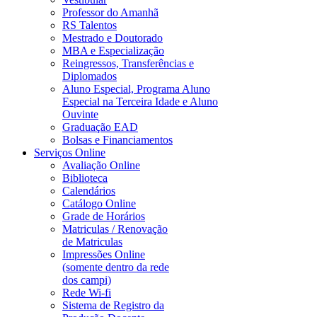
Professor do Amanhã
RS Talentos
Mestrado e Doutorado
MBA e Especialização
Reingressos, Transferências e
Diplomados
Aluno Especial, Programa Aluno
Especial na Terceira Idade e Aluno
Ouvinte
Graduação EAD
Bolsas e Financiamentos
Serviços Online
Avaliação Online
Biblioteca
Calendários
Catálogo Online
Grade de Horários
Matriculas / Renovação
de Matriculas
Impressões Online
(somente dentro da rede
dos campi)
Rede Wi-fi
Sistema de Registro da