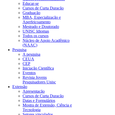
Educar-se
Cursos de Curta Duração
Graduação
MBA, Especialização e
Aperfeiçoamento
Mestrado e Doutorado
UNISC Idiomas
Todos os cursos
Núcleo de Apoio Acadêmico
(NAAC)
Pesquisa
A pesquisa
CEUA
CEP
Iniciação Científica
Eventos
Revista Jovens
Pesquisadores Unisc
Extensão
Apresentação
Cursos de Curta Duração
Datas e Formulários
Mostra de Extensão, Ciência e
Tecnologia
Setores vinculados