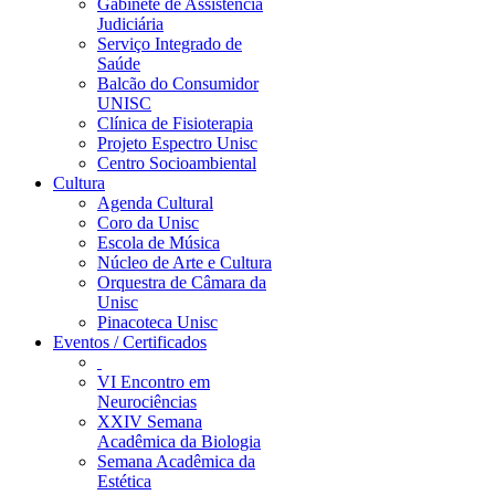
Gabinete de Assistência
Judiciária
Serviço Integrado de
Saúde
Balcão do Consumidor
UNISC
Clínica de Fisioterapia
Projeto Espectro Unisc
Centro Socioambiental
Cultura
Agenda Cultural
Coro da Unisc
Escola de Música
Núcleo de Arte e Cultura
Orquestra de Câmara da
Unisc
Pinacoteca Unisc
Eventos / Certificados
VI Encontro em
Neurociências
XXIV Semana
Acadêmica da Biologia
Semana Acadêmica da
Estética