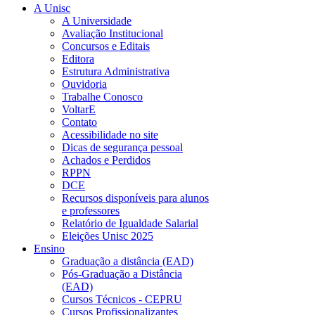
A Unisc
A Universidade
Avaliação Institucional
Concursos e Editais
Editora
Estrutura Administrativa
Ouvidoria
Trabalhe Conosco
VoltarE
Contato
Acessibilidade no site
Dicas de segurança pessoal
Achados e Perdidos
RPPN
DCE
Recursos disponíveis para alunos
e professores
Relatório de Igualdade Salarial
Eleições Unisc 2025
Ensino
Graduação a distância (EAD)
Pós-Graduação a Distância
(EAD)
Cursos Técnicos - CEPRU
Cursos Profissionalizantes