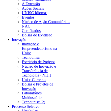
A Extensão
Ações Sociais
UNISC Idiomas
Eventos
Núcleo de Ação Comunitária -
NAC
Certificados
Bolsas de Extensão
Inovação
Inovação e
Empreendedorismo na
Unisc
Tecnounisc
Escritório de Projetos
Núcleo de Inovação e
Transferência de
Tecnologia - NITT
Unisc Carreiras
Bolsas e Projetos de
Inovação
Laboratórios
Multiusuário
Tecnounisc (2)
Processo Seletivo
Vestibular