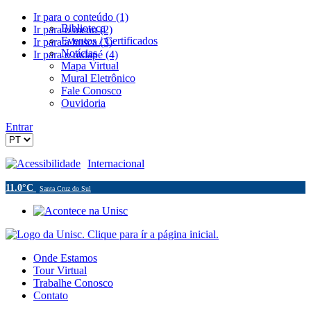
Ir para o conteúdo (1)
Biblioteca
Ir para o menu (2)
Eventos / Certificados
Ir para a busca (3)
Notícias
Ir para o rodapé (4)
Mapa Virtual
Mural Eletrônico
Fale Conosco
Ouvidoria
Entrar
Acessibilidade
Internacional
11.0°C
Santa Cruz do Sul
Onde Estamos
Tour Virtual
Trabalhe Conosco
Contato