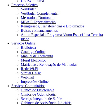
UNISC Idiomas
Processo Seletivo
Vestibular
Vestibular Complementar
Mestrado e Doutorado
MBA E Especialização
Reingressos, Transferências e Diplomados
Bolsas e Financiamentos
Aluno Especial e Programa Aluno Especial na Terceira
Idade
Serviços Online
Biblioteca
Catálogo Online
Manual de Formatura
Mural Eletrônico
Matriculas / Renovação de Matriculas
Rede Wi-Fi
Virtual Unisc
Webmail
Impressões Online
Serviços Comunitários
Clinica de Fisioterapia
Clinica de Odontologia
Serviço Integrado de Saúde
Gabinete de Assistência Judiciária