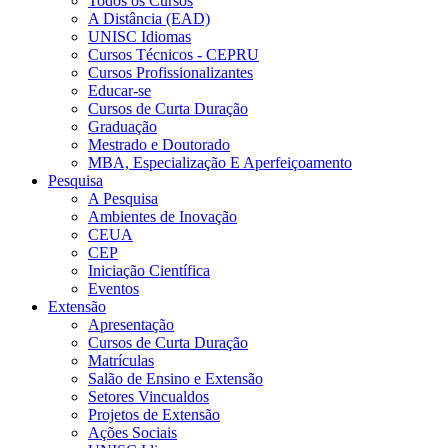
Todos os Cursos
A Distância (EAD)
UNISC Idiomas
Cursos Técnicos - CEPRU
Cursos Profissionalizantes
Educar-se
Cursos de Curta Duração
Graduação
Mestrado e Doutorado
MBA, Especialização E Aperfeiçoamento
Pesquisa
A Pesquisa
Ambientes de Inovação
CEUA
CEP
Iniciação Científica
Eventos
Extensão
Apresentação
Cursos de Curta Duração
Matrículas
Salão de Ensino e Extensão
Setores Vincualdos
Projetos de Extensão
Ações Sociais