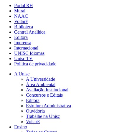
Portal RH
Mural
NAAC
VoltarE
Biblioteca
Central Analítica
Editora
Imprensa
Internacional
UNISC Idiomas
Unisc TV
Política de privacidade
A Unisc
A Universidade
Área Ambiental
Avaliação Institucional
Concursos e Editais
Editora
Estrutura Administrativa
Ouvidoria
Trabalhe na Unisc
VoltarE
Ensino