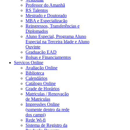
Professor do Amanhã
RS Talentos
Mestrado e Doutorado
MBA e Especialização
Reingressos, Transferências e
Diplomados
Aluno Especial, Programa Aluno
Especial na Terceira Idade e Aluno
Ouvinte
Graduação EAD
Bolsas e Financiamentos
Serviços Online
Avaliação Online
Biblioteca
Calendários
Catálogo Online
Grade de Horários
Matriculas / Renovação
de Matriculas
Impressões Online
(somente dentro da rede
dos campi)
Rede Wi-fi
Sistema de Registro da