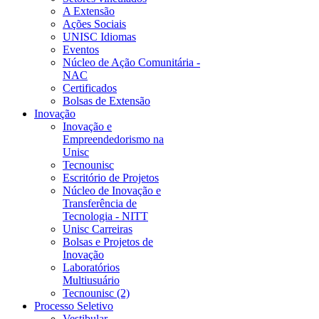
A Extensão
Ações Sociais
UNISC Idiomas
Eventos
Núcleo de Ação Comunitária -
NAC
Certificados
Bolsas de Extensão
Inovação
Inovação e
Empreendedorismo na
Unisc
Tecnounisc
Escritório de Projetos
Núcleo de Inovação e
Transferência de
Tecnologia - NITT
Unisc Carreiras
Bolsas e Projetos de
Inovação
Laboratórios
Multiusuário
Tecnounisc (2)
Processo Seletivo
Vestibular