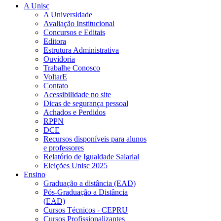
A Unisc
A Universidade
Avaliação Institucional
Concursos e Editais
Editora
Estrutura Administrativa
Ouvidoria
Trabalhe Conosco
VoltarE
Contato
Acessibilidade no site
Dicas de segurança pessoal
Achados e Perdidos
RPPN
DCE
Recursos disponíveis para alunos
e professores
Relatório de Igualdade Salarial
Eleições Unisc 2025
Ensino
Graduação a distância (EAD)
Pós-Graduação a Distância
(EAD)
Cursos Técnicos - CEPRU
Cursos Profissionalizantes