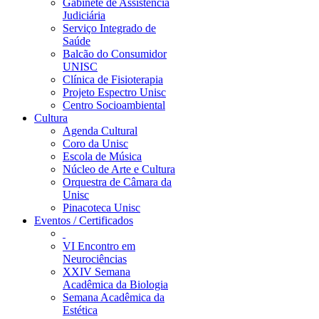
Gabinete de Assistência
Judiciária
Serviço Integrado de
Saúde
Balcão do Consumidor
UNISC
Clínica de Fisioterapia
Projeto Espectro Unisc
Centro Socioambiental
Cultura
Agenda Cultural
Coro da Unisc
Escola de Música
Núcleo de Arte e Cultura
Orquestra de Câmara da
Unisc
Pinacoteca Unisc
Eventos / Certificados
VI Encontro em
Neurociências
XXIV Semana
Acadêmica da Biologia
Semana Acadêmica da
Estética