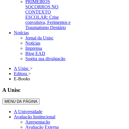
PRIMEIROS
SOCORROS NO
CONTEXTO
ESCOLAR: Crise
convulsiva, Ferimentos e
Traumatismo Dentário
Notícias
Jornal da Unisc
Notícias
Imprensa
Blog EAD
Sugira sua divulgação
A Unisc
>
Editora
>
E-Books
A Unisc
MENU DA PÁGINA
A Universidade
Avaliação Institucional
Apresentação
Avaliação Externa