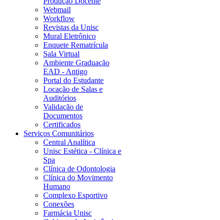
Produção Docente
Webmail
Workflow
Revistas da Unisc
Mural Eletrônico
Enquete Rematrícula
Sala Virtual
Ambiente Graduação
EAD - Antigo
Portal do Estudante
Locação de Salas e
Auditórios
Validação de
Documentos
Certificados
Serviços Comunitários
Central Analítica
Unisc Estética - Clínica e
Spa
Clínica de Odontologia
Clínica do Movimento
Humano
Complexo Esportivo
Conexões
Farmácia Unisc