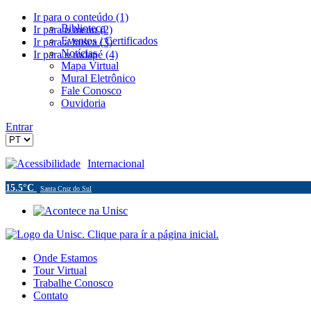
Ir para o conteúdo (1)
Biblioteca
Ir para o menu (2)
Eventos / Certificados
Ir para a busca (3)
Notícias
Ir para o rodapé (4)
Mapa Virtual
Mural Eletrônico
Fale Conosco
Ouvidoria
Entrar
Acessibilidade
Internacional
15.5°C
Santa Cruz do Sul
Onde Estamos
Tour Virtual
Trabalhe Conosco
Contato