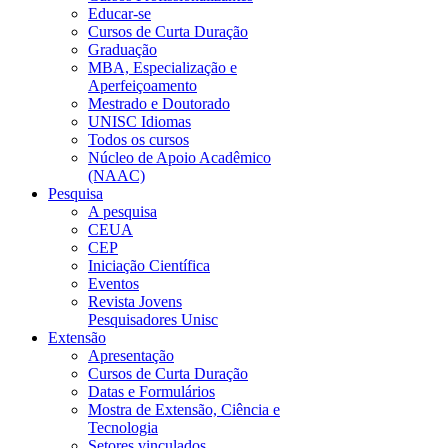
Educar-se
Cursos de Curta Duração
Graduação
MBA, Especialização e
Aperfeiçoamento
Mestrado e Doutorado
UNISC Idiomas
Todos os cursos
Núcleo de Apoio Acadêmico
(NAAC)
Pesquisa
A pesquisa
CEUA
CEP
Iniciação Científica
Eventos
Revista Jovens
Pesquisadores Unisc
Extensão
Apresentação
Cursos de Curta Duração
Datas e Formulários
Mostra de Extensão, Ciência e
Tecnologia
Setores vinculados