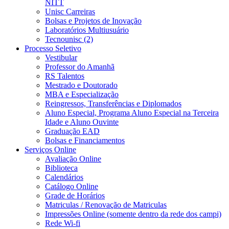
NITT
Unisc Carreiras
Bolsas e Projetos de Inovação
Laboratórios Multiusuário
Tecnounisc (2)
Processo Seletivo
Vestibular
Professor do Amanhã
RS Talentos
Mestrado e Doutorado
MBA e Especialização
Reingressos, Transferências e Diplomados
Aluno Especial, Programa Aluno Especial na Terceira
Idade e Aluno Ouvinte
Graduação EAD
Bolsas e Financiamentos
Serviços Online
Avaliação Online
Biblioteca
Calendários
Catálogo Online
Grade de Horários
Matriculas / Renovação de Matriculas
Impressões Online (somente dentro da rede dos campi)
Rede Wi-fi