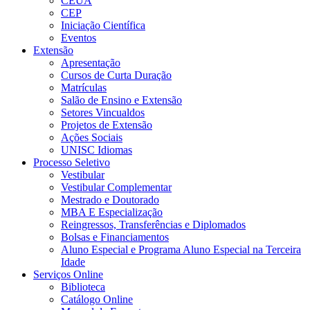
CEUA
CEP
Iniciação Científica
Eventos
Extensão
Apresentação
Cursos de Curta Duração
Matrículas
Salão de Ensino e Extensão
Setores Vincualdos
Projetos de Extensão
Ações Sociais
UNISC Idiomas
Processo Seletivo
Vestibular
Vestibular Complementar
Mestrado e Doutorado
MBA E Especialização
Reingressos, Transferências e Diplomados
Bolsas e Financiamentos
Aluno Especial e Programa Aluno Especial na Terceira
Idade
Serviços Online
Biblioteca
Catálogo Online