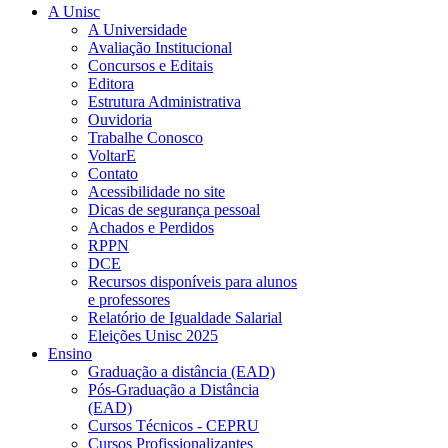
A Unisc
A Universidade
Avaliação Institucional
Concursos e Editais
Editora
Estrutura Administrativa
Ouvidoria
Trabalhe Conosco
VoltarE
Contato
Acessibilidade no site
Dicas de segurança pessoal
Achados e Perdidos
RPPN
DCE
Recursos disponíveis para alunos
e professores
Relatório de Igualdade Salarial
Eleições Unisc 2025
Ensino
Graduação a distância (EAD)
Pós-Graduação a Distância
(EAD)
Cursos Técnicos - CEPRU
Cursos Profissionalizantes