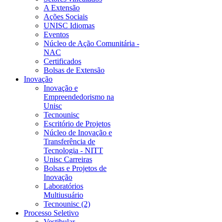
A Extensão
Ações Sociais
UNISC Idiomas
Eventos
Núcleo de Ação Comunitária -
NAC
Certificados
Bolsas de Extensão
Inovação
Inovação e
Empreendedorismo na
Unisc
Tecnounisc
Escritório de Projetos
Núcleo de Inovação e
Transferência de
Tecnologia - NITT
Unisc Carreiras
Bolsas e Projetos de
Inovação
Laboratórios
Multiusuário
Tecnounisc (2)
Processo Seletivo
Vestibular