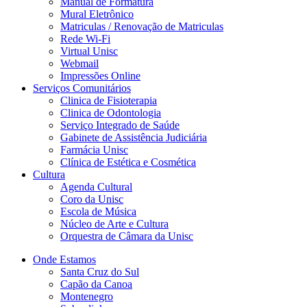
Manual de Formatura
Mural Eletrônico
Matriculas / Renovação de Matriculas
Rede Wi-Fi
Virtual Unisc
Webmail
Impressões Online
Serviços Comunitários
Clinica de Fisioterapia
Clinica de Odontologia
Serviço Integrado de Saúde
Gabinete de Assistência Judiciária
Farmácia Unisc
Clínica de Estética e Cosmética
Cultura
Agenda Cultural
Coro da Unisc
Escola de Música
Núcleo de Arte e Cultura
Orquestra de Câmara da Unisc
Onde Estamos
Santa Cruz do Sul
Capão da Canoa
Montenegro