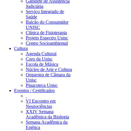
Gabinete de Assistência
Judiciária
Serviço Integrado de
Saúde
Balcão do Consumidor
UNISC
Clínica de Fisioterapia
Projeto Espectro Unisc
Centro Socioambiental
Cultura
Agenda Cultural
Coro da Unisc
Escola de Música
Núcleo de Arte e Cultura
Orquestra de Câmara da
Unisc
Pinacoteca Unisc
Eventos / Certificados
VI Encontro em
Neurociências
XXIV Semana
Acadêmica da Biologia
Semana Acadêmica da
Estética