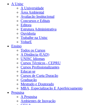
A Unisc
A Universidade
Área Ambiental
Avaliação Institucional
Concursos e Editais
Editora
Estrutura Administrativa
Ouvidoria
Trabalhe na Unisc
VoltarE
Ensino
Todos os Cursos
A Distância (EAD)
UNISC Idiomas
Cursos Técnicos - CEPRU
Cursos Profissionalizantes
Educar-se
Cursos de Curta Duração
Graduação
Mestrado e Doutorado
MBA, Especialização E Aperfeiçoamento
Pesquisa
A Pesquisa
Ambientes de Inovação