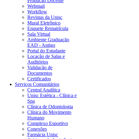
Produção Docente
Webmail
Workflow
Revistas da Unisc
Mural Eletrônico
Enquete Rematrícula
Sala Virtual
Ambiente Graduação
EAD - Antigo
Portal do Estudante
Locação de Salas e
Auditórios
Validação de
Documentos
Certificados
Serviços Comunitários
Central Analítica
Unisc Estética - Clínica e
Spa
Clínica de Odontologia
Clínica do Movimento
Humano
Complexo Esportivo
Conexões
Farmácia Unisc