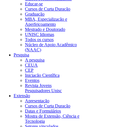
Educar-se
Cursos de Curta Duração
Graduação
MBA, Especialização e
Aperfeiçoamento
Mestrado e Doutorado
UNISC Idiomas
Todos os cursos
Núcleo de Apoio Acadêmico
(NAAC)
Pesquisa
A pesquisa
CEUA
CEP
Iniciação Científica
Eventos
Revista Jovens
Pesquisadores Unisc
Extensão
Apresentação
Cursos de Curta Duração
Datas e Formulários
Mostra de Extensão, Ciência e
Tecnologia
Setores vinculados