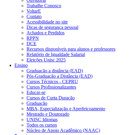
Ouvidoria
Trabalhe Conosco
VoltarE
Contato
Acessibilidade no site
Dicas de segurança pessoal
Achados e Perdidos
RPPN
DCE
Recursos disponíveis para alunos e professores
Relatório de Igualdade Salarial
Eleições Unisc 2025
Ensino
Graduação a distância (EAD)
Pós-Graduação a Distância (EAD)
Cursos Técnicos - CEPRU
Cursos Profissionalizantes
Educar-se
Cursos de Curta Duração
Graduação
MBA, Especialização e Aperfeiçoamento
Mestrado e Doutorado
UNISC Idiomas
Todos os cursos
Núcleo de Apoio Acadêmico (NAAC)