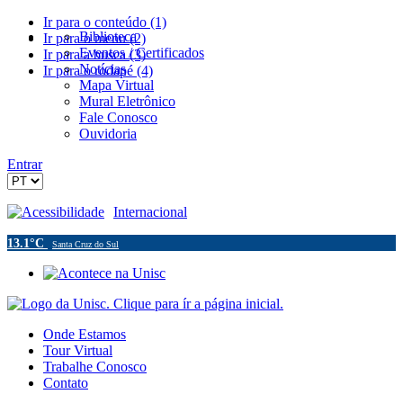
Ir para o conteúdo (1)
Biblioteca
Ir para o menu (2)
Eventos / Certificados
Ir para a busca (3)
Notícias
Ir para o rodapé (4)
Mapa Virtual
Mural Eletrônico
Fale Conosco
Ouvidoria
Entrar
Acessibilidade
Internacional
13.1°C
Santa Cruz do Sul
Onde Estamos
Tour Virtual
Trabalhe Conosco
Contato