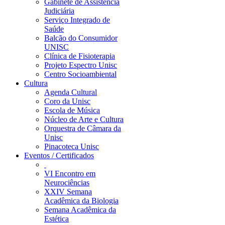
Gabinete de Assistência
Judiciária
Serviço Integrado de
Saúde
Balcão do Consumidor
UNISC
Clínica de Fisioterapia
Projeto Espectro Unisc
Centro Socioambiental
Cultura
Agenda Cultural
Coro da Unisc
Escola de Música
Núcleo de Arte e Cultura
Orquestra de Câmara da
Unisc
Pinacoteca Unisc
Eventos / Certificados
VI Encontro em
Neurociências
XXIV Semana
Acadêmica da Biologia
Semana Acadêmica da
Estética