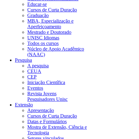
Educar-se
Cursos de Curta Duração
Graduação
MBA, Especialização e
Aperfeiçoamento
Mestrado e Doutorado
UNISC Idiomas
Todos os cursos
Núcleo de Apoio Acadêmico
(NAAC)
Pesquisa
A pesquisa
CEUA
CEP
Iniciação Científica
Eventos
Revista Jovens
Pesquisadores Unisc
Extensão
Apresentação
Cursos de Curta Duração
Datas e Formulários
Mostra de Extensão, Ciência e
Tecnologia
Setores vinculados