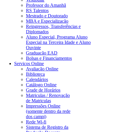
Professor do Amanhã
RS Talentos
Mestrado e Doutorado
MBA e Especialização
Reingressos, Transferências e
Diplomados
Aluno Especial, Programa Aluno
Especial na Terceira Idade e Aluno
Ouvinte
Graduação EAD
Bolsas e Financiamentos
Serviços Online
Avaliação Online
Biblioteca
Calendários
Catálogo Online
Grade de Horários
Matriculas / Renovação
de Matriculas
Impressões Online
(somente dentro da rede
dos campi)
Rede Wi-fi
Sistema de Registro da