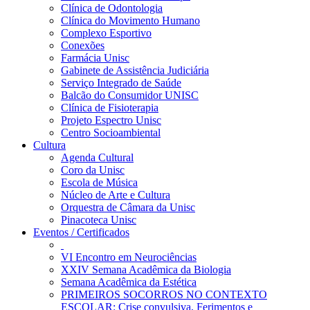
Clínica de Odontologia
Clínica do Movimento Humano
Complexo Esportivo
Conexões
Farmácia Unisc
Gabinete de Assistência Judiciária
Serviço Integrado de Saúde
Balcão do Consumidor UNISC
Clínica de Fisioterapia
Projeto Espectro Unisc
Centro Socioambiental
Cultura
Agenda Cultural
Coro da Unisc
Escola de Música
Núcleo de Arte e Cultura
Orquestra de Câmara da Unisc
Pinacoteca Unisc
Eventos / Certificados
VI Encontro em Neurociências
XXIV Semana Acadêmica da Biologia
Semana Acadêmica da Estética
PRIMEIROS SOCORROS NO CONTEXTO
ESCOLAR: Crise convulsiva, Ferimentos e