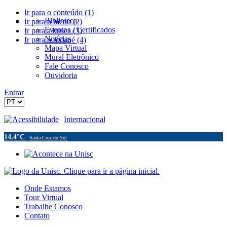
Ir para o conteúdo (1)
Biblioteca
Ir para o menu (2)
Eventos / Certificados
Ir para a busca (3)
Notícias
Ir para o rodapé (4)
Mapa Virtual
Mural Eletrônico
Fale Conosco
Ouvidoria
Entrar
Acessibilidade
Internacional
14.4°C
Santa Cruz do Sul
Onde Estamos
Tour Virtual
Trabalhe Conosco
Contato