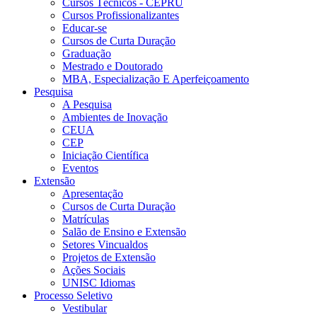
Cursos Técnicos - CEPRU
Cursos Profissionalizantes
Educar-se
Cursos de Curta Duração
Graduação
Mestrado e Doutorado
MBA, Especialização E Aperfeiçoamento
Pesquisa
A Pesquisa
Ambientes de Inovação
CEUA
CEP
Iniciação Científica
Eventos
Extensão
Apresentação
Cursos de Curta Duração
Matrículas
Salão de Ensino e Extensão
Setores Vincualdos
Projetos de Extensão
Ações Sociais
UNISC Idiomas
Processo Seletivo
Vestibular