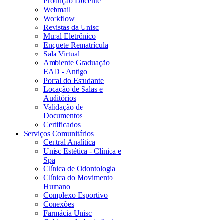
Produção Docente
Webmail
Workflow
Revistas da Unisc
Mural Eletrônico
Enquete Rematrícula
Sala Virtual
Ambiente Graduação
EAD - Antigo
Portal do Estudante
Locação de Salas e
Auditórios
Validação de
Documentos
Certificados
Serviços Comunitários
Central Analítica
Unisc Estética - Clínica e
Spa
Clínica de Odontologia
Clínica do Movimento
Humano
Complexo Esportivo
Conexões
Farmácia Unisc