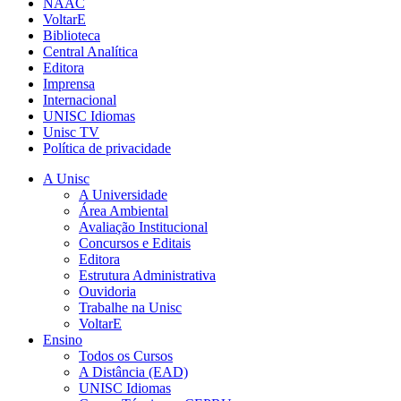
NAAC
VoltarE
Biblioteca
Central Analítica
Editora
Imprensa
Internacional
UNISC Idiomas
Unisc TV
Política de privacidade
A Unisc
A Universidade
Área Ambiental
Avaliação Institucional
Concursos e Editais
Editora
Estrutura Administrativa
Ouvidoria
Trabalhe na Unisc
VoltarE
Ensino
Todos os Cursos
A Distância (EAD)
UNISC Idiomas