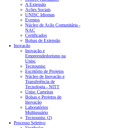
A Extensão
Ações Sociais
UNISC Idiomas
Eventos
Núcleo de Ação Comunitária -
NAC
Certificados
Bolsas de Extensão
Inovação
Inovação e
Empreendedorismo na
Unisc
Tecnounisc
Escritório de Projetos
Núcleo de Inovação e
Transferência de
Tecnologia - NITT
Unisc Carreiras
Bolsas e Projetos de
Inovação
Laboratórios
Multiusuário
Tecnounisc (2)
Processo Seletivo
Vestibular