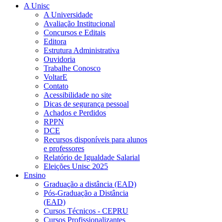
A Unisc
A Universidade
Avaliação Institucional
Concursos e Editais
Editora
Estrutura Administrativa
Ouvidoria
Trabalhe Conosco
VoltarE
Contato
Acessibilidade no site
Dicas de segurança pessoal
Achados e Perdidos
RPPN
DCE
Recursos disponíveis para alunos
e professores
Relatório de Igualdade Salarial
Eleições Unisc 2025
Ensino
Graduação a distância (EAD)
Pós-Graduação a Distância
(EAD)
Cursos Técnicos - CEPRU
Cursos Profissionalizantes