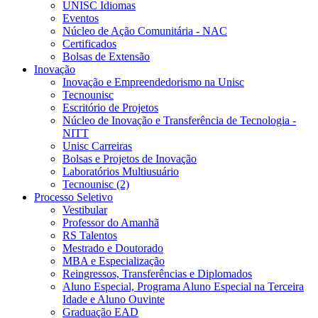
UNISC Idiomas
Eventos
Núcleo de Ação Comunitária - NAC
Certificados
Bolsas de Extensão
Inovação
Inovação e Empreendedorismo na Unisc
Tecnounisc
Escritório de Projetos
Núcleo de Inovação e Transferência de Tecnologia -
NITT
Unisc Carreiras
Bolsas e Projetos de Inovação
Laboratórios Multiusuário
Tecnounisc (2)
Processo Seletivo
Vestibular
Professor do Amanhã
RS Talentos
Mestrado e Doutorado
MBA e Especialização
Reingressos, Transferências e Diplomados
Aluno Especial, Programa Aluno Especial na Terceira
Idade e Aluno Ouvinte
Graduação EAD