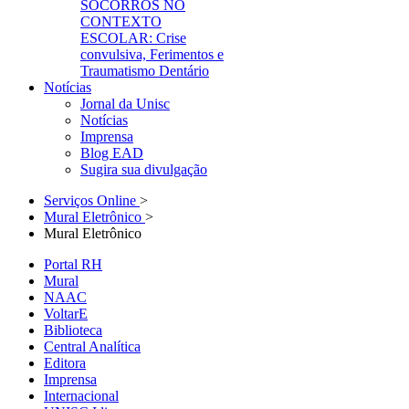
SOCORROS NO
CONTEXTO
ESCOLAR: Crise
convulsiva, Ferimentos e
Traumatismo Dentário
Notícias
Jornal da Unisc
Notícias
Imprensa
Blog EAD
Sugira sua divulgação
Serviços Online
>
Mural Eletrônico
>
Mural Eletrônico
Portal RH
Mural
NAAC
VoltarE
Biblioteca
Central Analítica
Editora
Imprensa
Internacional