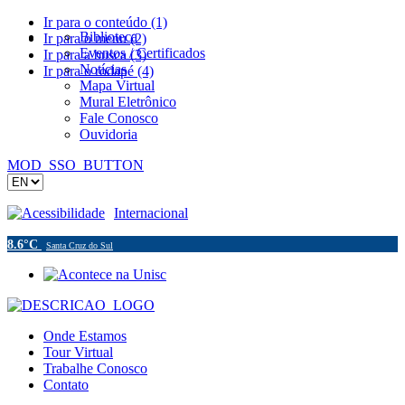
Ir para o conteúdo (1)
Biblioteca
Ir para o menu (2)
Eventos / Certificados
Ir para a busca (3)
Notícias
Ir para o rodapé (4)
Mapa Virtual
Mural Eletrônico
Fale Conosco
Ouvidoria
MOD_SSO_BUTTON
Acessibilidade
Internacional
8.6°C
Santa Cruz do Sul
Onde Estamos
Tour Virtual
Trabalhe Conosco
Contato