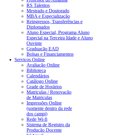
RS Talentos
Mestrado e Doutorado
MBA e Especialização
Reingressos, Transferências e
Diplomados
Aluno Especial, Programa Aluno
Especial na Terceira Idade e Aluno
Ouvinte
Graduação EAD
Bolsas e Financiamentos
Serviços Online
Avaliação Online
Biblioteca
Calendários
Catálogo Online
Grade de Horários
Matriculas / Renovação
de Matriculas
Impressões Online
(somente dentro da rede
dos campi)
Rede Wi-fi
Sistema de Registro da
Produção Docente