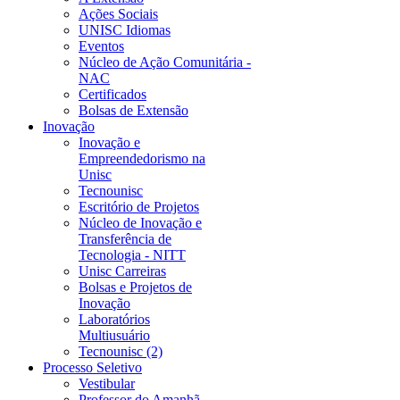
Ações Sociais
UNISC Idiomas
Eventos
Núcleo de Ação Comunitária -
NAC
Certificados
Bolsas de Extensão
Inovação
Inovação e
Empreendedorismo na
Unisc
Tecnounisc
Escritório de Projetos
Núcleo de Inovação e
Transferência de
Tecnologia - NITT
Unisc Carreiras
Bolsas e Projetos de
Inovação
Laboratórios
Multiusuário
Tecnounisc (2)
Processo Seletivo
Vestibular
Professor do Amanhã