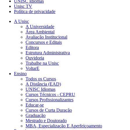
UNISC Idiomas
Unisc TV
Política de privacidade
A Unisc
A Universidade
Área Ambiental
Avaliação Institucional
Concursos e Editais
Editora
Estrutura Administrativa
Ouvidoria
Trabalhe na Unisc
VoltarE
Ensino
Todos os Cursos
A Distância (EAD)
UNISC Idiomas
Cursos Técnicos - CEPRU
Cursos Profissionalizantes
Educar-se
Cursos de Curta Duração
Graduação
Mestrado e Doutorado
MBA, Especialização E Aperfeiçoamento