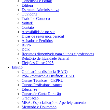
Concursos e Editais
Editora
Estrutura Administrativa
Ouvidoria
Trabalhe Conosco
VoltarE
Contato
Acessibilidade no site
Dicas de segurança pessoal
Achados e Perdidos
RPPN
DCE
Recursos disponíveis para alunos e professores
Relatório de Igualdade Salarial
Eleições Unisc 2025
Ensino
Graduação a distância (EAD)
Pós-Graduação a Distância (EAD)
Cursos Técnicos - CEPRU
Cursos Profissionalizantes
Educar-se
Cursos de Curta Duração
Graduação
MBA, Especialização e Aperfeiçoamento
Mestrado e Doutorado