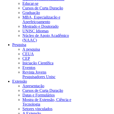
Educar-se
Cursos de Curta Duração
Graduação
MBA, Especialização e
Aperfeiçoamento
Mestrado e Doutorado
UNISC Idiomas
Núcleo de Apoio Acadêmico
(NAAC)
Pesquisa
A pesquisa
CEUA
CEP
Iniciação Científica
Eventos
Revista Jovens
Pesquisadores Unisc
Extensão
Apresentação
Cursos de Curta Duração
Datas e Formulários
Mostra de Extensão, Ciência e
Tecnologia
Setores vinculados
A Extensão