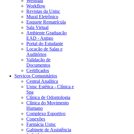
Webmail
Workflow
Revistas da Unisc
Mural Eletrônico
Enquete Rematrícula
Sala Virtual
Ambiente Graduação
EAD - Antigo
Portal do Estudante
Locação de Salas e
Auditórios
Validação de
Documentos
Certificados
Serviços Comunitários
Central Analítica
Unisc Estética - Clínica e
Spa
Clínica de Odontologia
Clínica do Movimento
Humano
Complexo Esportivo
Conexões
Farmácia Unisc
Gabinete de Assistência