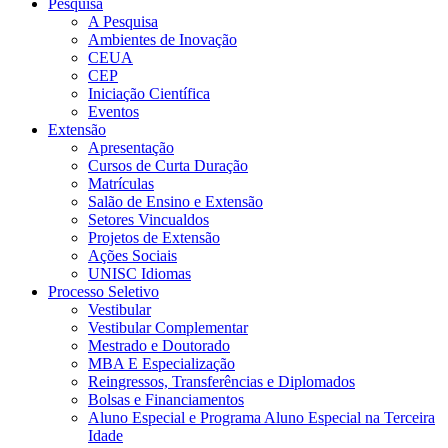
Pesquisa
A Pesquisa
Ambientes de Inovação
CEUA
CEP
Iniciação Científica
Eventos
Extensão
Apresentação
Cursos de Curta Duração
Matrículas
Salão de Ensino e Extensão
Setores Vincualdos
Projetos de Extensão
Ações Sociais
UNISC Idiomas
Processo Seletivo
Vestibular
Vestibular Complementar
Mestrado e Doutorado
MBA E Especialização
Reingressos, Transferências e Diplomados
Bolsas e Financiamentos
Aluno Especial e Programa Aluno Especial na Terceira
Idade