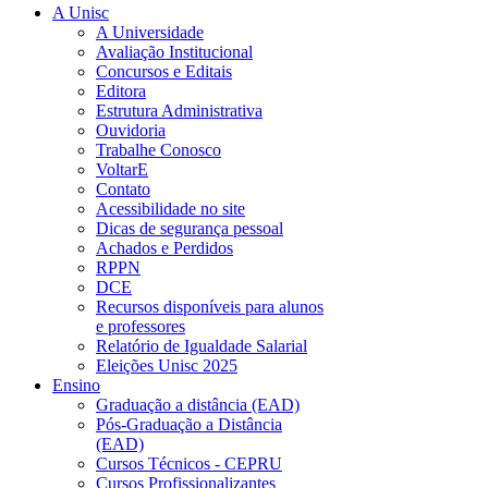
A Unisc
A Universidade
Avaliação Institucional
Concursos e Editais
Editora
Estrutura Administrativa
Ouvidoria
Trabalhe Conosco
VoltarE
Contato
Acessibilidade no site
Dicas de segurança pessoal
Achados e Perdidos
RPPN
DCE
Recursos disponíveis para alunos
e professores
Relatório de Igualdade Salarial
Eleições Unisc 2025
Ensino
Graduação a distância (EAD)
Pós-Graduação a Distância
(EAD)
Cursos Técnicos - CEPRU
Cursos Profissionalizantes