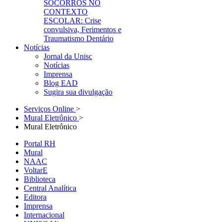
SOCORROS NO
CONTEXTO
ESCOLAR: Crise
convulsiva, Ferimentos e
Traumatismo Dentário
Notícias
Jornal da Unisc
Notícias
Imprensa
Blog EAD
Sugira sua divulgação
Serviços Online
>
Mural Eletrônico
>
Mural Eletrônico
Portal RH
Mural
NAAC
VoltarE
Biblioteca
Central Analítica
Editora
Imprensa
Internacional