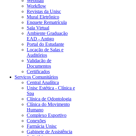
Webmail
Workflow
Revistas da Unisc
Mural Eletrônico
Enquete Rematrícula
Sala Virtual
Ambiente Graduação
EAD - Antigo
Portal do Estudante
Locação de Salas e
Auditórios
Validação de
Documentos
Certificados
Serviços Comunitários
Central Analítica
Unisc Estética - Clínica e
Spa
Clínica de Odontologia
Clínica do Movimento
Humano
Complexo Esportivo
Conexões
Farmácia Unisc
Gabinete de Assistência