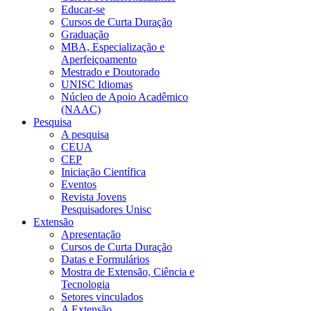
Educar-se
Cursos de Curta Duração
Graduação
MBA, Especialização e
Aperfeiçoamento
Mestrado e Doutorado
UNISC Idiomas
Núcleo de Apoio Acadêmico
(NAAC)
Pesquisa
A pesquisa
CEUA
CEP
Iniciação Científica
Eventos
Revista Jovens
Pesquisadores Unisc
Extensão
Apresentação
Cursos de Curta Duração
Datas e Formulários
Mostra de Extensão, Ciência e
Tecnologia
Setores vinculados
A Extensão