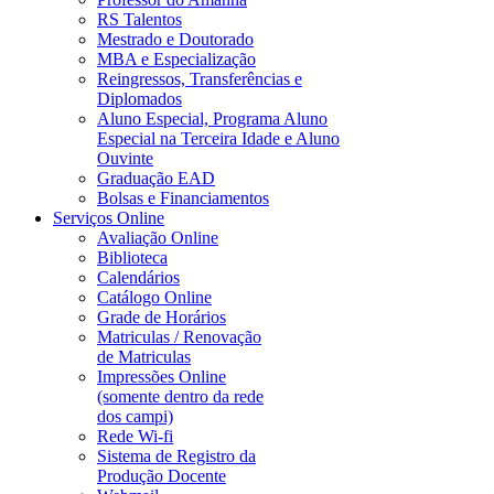
RS Talentos
Mestrado e Doutorado
MBA e Especialização
Reingressos, Transferências e
Diplomados
Aluno Especial, Programa Aluno
Especial na Terceira Idade e Aluno
Ouvinte
Graduação EAD
Bolsas e Financiamentos
Serviços Online
Avaliação Online
Biblioteca
Calendários
Catálogo Online
Grade de Horários
Matriculas / Renovação
de Matriculas
Impressões Online
(somente dentro da rede
dos campi)
Rede Wi-fi
Sistema de Registro da
Produção Docente