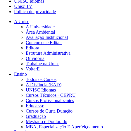
UNISC Idiomas
Unisc TV
Política de privacidade
A Unisc
A Universidade
Área Ambiental
Avaliação Institucional
Concursos e Editais
Editora
Estrutura Administrativa
Ouvidoria
Trabalhe na Unisc
VoltarE
Ensino
Todos os Cursos
A Distância (EAD)
UNISC Idiomas
Cursos Técnicos - CEPRU
Cursos Profissionalizantes
Educar-se
Cursos de Curta Duração
Graduação
Mestrado e Doutorado
MBA, Especialização E Aperfeiçoamento