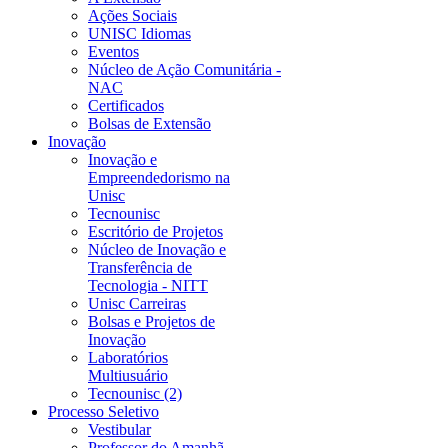
Ações Sociais
UNISC Idiomas
Eventos
Núcleo de Ação Comunitária -
NAC
Certificados
Bolsas de Extensão
Inovação
Inovação e
Empreendedorismo na
Unisc
Tecnounisc
Escritório de Projetos
Núcleo de Inovação e
Transferência de
Tecnologia - NITT
Unisc Carreiras
Bolsas e Projetos de
Inovação
Laboratórios
Multiusuário
Tecnounisc (2)
Processo Seletivo
Vestibular
Professor do Amanhã