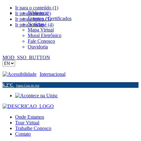
Ir para o conteúdo (1)
Biblioteca
Ir para o menu (2)
Eventos / Certificados
Ir para a busca (3)
Notícias
Ir para o rodapé (4)
Mapa Virtual
Mural Eletrônico
Fale Conosco
Ouvidoria
MOD_SSO_BUTTON
Acessibilidade
Internacional
6.2°C
Santa Cruz do Sul
Onde Estamos
Tour Virtual
Trabalhe Conosco
Contato