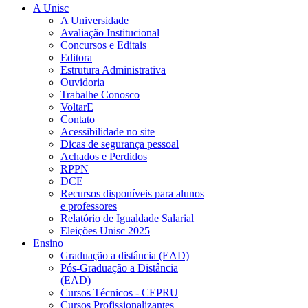
A Unisc
A Universidade
Avaliação Institucional
Concursos e Editais
Editora
Estrutura Administrativa
Ouvidoria
Trabalhe Conosco
VoltarE
Contato
Acessibilidade no site
Dicas de segurança pessoal
Achados e Perdidos
RPPN
DCE
Recursos disponíveis para alunos
e professores
Relatório de Igualdade Salarial
Eleições Unisc 2025
Ensino
Graduação a distância (EAD)
Pós-Graduação a Distância
(EAD)
Cursos Técnicos - CEPRU
Cursos Profissionalizantes