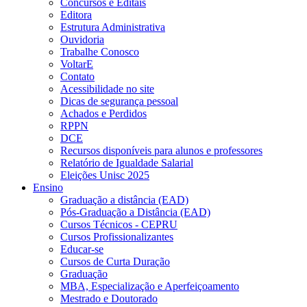
Concursos e Editais
Editora
Estrutura Administrativa
Ouvidoria
Trabalhe Conosco
VoltarE
Contato
Acessibilidade no site
Dicas de segurança pessoal
Achados e Perdidos
RPPN
DCE
Recursos disponíveis para alunos e professores
Relatório de Igualdade Salarial
Eleições Unisc 2025
Ensino
Graduação a distância (EAD)
Pós-Graduação a Distância (EAD)
Cursos Técnicos - CEPRU
Cursos Profissionalizantes
Educar-se
Cursos de Curta Duração
Graduação
MBA, Especialização e Aperfeiçoamento
Mestrado e Doutorado