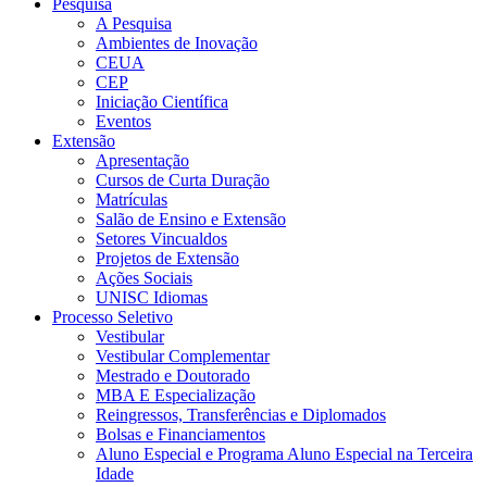
Pesquisa
A Pesquisa
Ambientes de Inovação
CEUA
CEP
Iniciação Científica
Eventos
Extensão
Apresentação
Cursos de Curta Duração
Matrículas
Salão de Ensino e Extensão
Setores Vincualdos
Projetos de Extensão
Ações Sociais
UNISC Idiomas
Processo Seletivo
Vestibular
Vestibular Complementar
Mestrado e Doutorado
MBA E Especialização
Reingressos, Transferências e Diplomados
Bolsas e Financiamentos
Aluno Especial e Programa Aluno Especial na Terceira
Idade