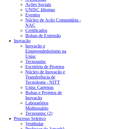
Ações Sociais
UNISC Idiomas
Eventos
Núcleo de Ação Comunitária -
NAC
Certificados
Bolsas de Extensão
Inovação
Inovação e
Empreendedorismo na
Unisc
Tecnounisc
Escritório de Projetos
Núcleo de Inovação e
Transferência de
Tecnologia - NITT
Unisc Carreiras
Bolsas e Projetos de
Inovação
Laboratórios
Multiusuário
Tecnounisc (2)
Processo Seletivo
Vestibular
Professor do Amanhã