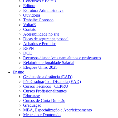
Concursos e Editais
Editora
Estrutura Administrativa
Ouvidoria
Trabalhe Conosco
VoltarE
Contato
Acessibilidade no site
Dicas de segurança pessoal
Achados e Perdidos
RPPN
DCE
Recursos disponíveis para alunos e professores
Relatório de Igualdade Salarial
Eleições Unisc 2025
Ensino
Graduação a distância (EAD)
Pós-Graduação a Distância (EAD)
Cursos Técnicos - CEPRU
Cursos Profissionalizantes
Educar-se
Cursos de Curta Duração
Graduação
MBA, Especialização e Aperfeiçoamento
Mestrado e Doutorado