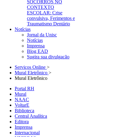
SOCORROS NO
CONTEXTO
ESCOLAR: Crise
convulsiva, Ferimentos e
Traumatismo Dentário
Notícias
Jornal da Unisc
Notícias
Imprensa
Blog EAD
Sugira sua divulgação
Serviços Online
>
Mural Eletrônico
>
Mural Eletrônico
Portal RH
Mural
NAAC
VoltarE
Biblioteca
Central Analítica
Editora
Imprensa
Internacional