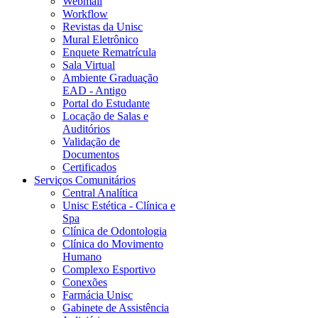
Webmail
Workflow
Revistas da Unisc
Mural Eletrônico
Enquete Rematrícula
Sala Virtual
Ambiente Graduação
EAD - Antigo
Portal do Estudante
Locação de Salas e
Auditórios
Validação de
Documentos
Certificados
Serviços Comunitários
Central Analítica
Unisc Estética - Clínica e
Spa
Clínica de Odontologia
Clínica do Movimento
Humano
Complexo Esportivo
Conexões
Farmácia Unisc
Gabinete de Assistência