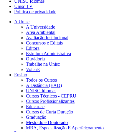
UNISC Idiomas
Unisc TV
Política de privacidade
A Unisc
A Universidade
Área Ambiental
Avaliação Institucional
Concursos e Editais
Editora
Estrutura Administrativa
Ouvidoria
Trabalhe na Unisc
VoltarE
Ensino
Todos os Cursos
A Distância (EAD)
UNISC Idiomas
Cursos Técnicos - CEPRU
Cursos Profissionalizantes
Educar-se
Cursos de Curta Duração
Graduação
Mestrado e Doutorado
MBA, Especialização E Aperfeiçoamento