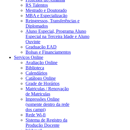
RS Talentos
Mestrado e Doutorado
MBA e Especialização
Reingressos, Transferências e
Diplomados
Aluno Especial, Programa Aluno
Especial na Terceira Idade e Aluno
Ouvinte
Graduação EAD
Bolsas e Financiamentos
Serviços Online
Avaliação Online
Biblioteca
Calendários
Catálogo Online
Grade de Horários
Matriculas / Renovação
de Matriculas
Impressões Online
(somente dentro da rede
dos campi)
Rede Wi-fi
Sistema de Registro da
Produção Docente