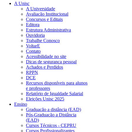
A Unisc
A Universidade
Avaliação Institucional
Concursos e Editais
Editora
Estrutura Administrativa
Ouvidoria
Trabalhe Conosco
VoltarE
Contato
Acessibilidade no site
Dicas de segurança pessoal
Achados e Perdidos
RPPN
DCE
Recursos disponíveis para alunos
e professores
Relatório de Igualdade Salarial
Eleições Unisc 2025
Ensino
Graduação a distância (EAD)
Pós-Graduação a Distância
(EAD)
Cursos Técnicos - CEPRU
Cursos Profissionalizantes