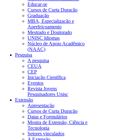
Educar-se
Cursos de Curta Duração
Graduação
MBA, Especialização e
Aperfeiçoamento
Mestrado e Doutorado
UNISC Idiomas
Núcleo de Apoio Acadêmico
(NAAC)
Pesquisa
A pesquisa
CEUA
CEP
Iniciação Científica
Eventos
Revista Jovens
Pesquisadores Unisc
Extensão
Apresentação
Cursos de Curta Duração
Datas e Formulários
Mostra de Extensão, Ciência e
Tecnologia
Setores vinculados
A Extensão