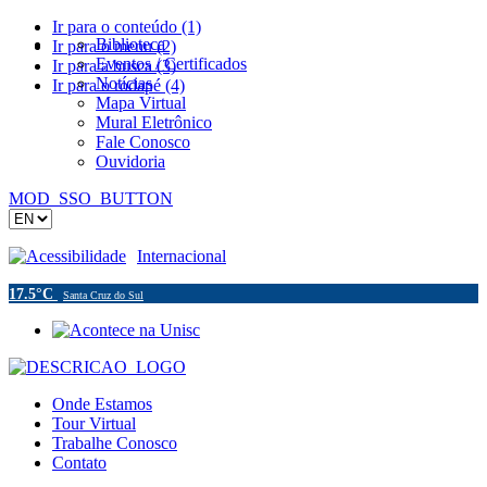
Ir para o conteúdo (1)
Biblioteca
Ir para o menu (2)
Eventos / Certificados
Ir para a busca (3)
Notícias
Ir para o rodapé (4)
Mapa Virtual
Mural Eletrônico
Fale Conosco
Ouvidoria
MOD_SSO_BUTTON
Acessibilidade
Internacional
17.5°C
Santa Cruz do Sul
Onde Estamos
Tour Virtual
Trabalhe Conosco
Contato