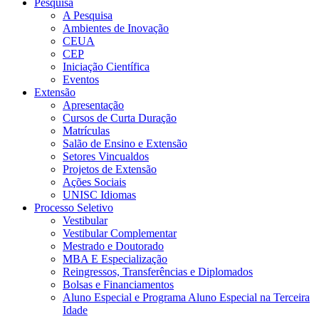
Pesquisa
A Pesquisa
Ambientes de Inovação
CEUA
CEP
Iniciação Científica
Eventos
Extensão
Apresentação
Cursos de Curta Duração
Matrículas
Salão de Ensino e Extensão
Setores Vincualdos
Projetos de Extensão
Ações Sociais
UNISC Idiomas
Processo Seletivo
Vestibular
Vestibular Complementar
Mestrado e Doutorado
MBA E Especialização
Reingressos, Transferências e Diplomados
Bolsas e Financiamentos
Aluno Especial e Programa Aluno Especial na Terceira
Idade