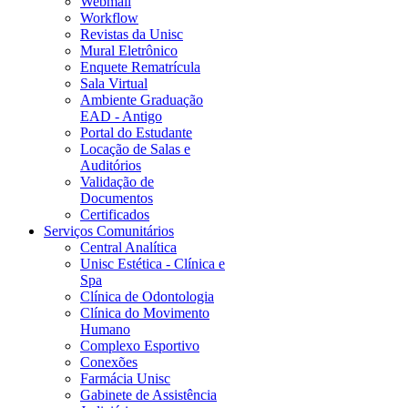
Webmail
Workflow
Revistas da Unisc
Mural Eletrônico
Enquete Rematrícula
Sala Virtual
Ambiente Graduação
EAD - Antigo
Portal do Estudante
Locação de Salas e
Auditórios
Validação de
Documentos
Certificados
Serviços Comunitários
Central Analítica
Unisc Estética - Clínica e
Spa
Clínica de Odontologia
Clínica do Movimento
Humano
Complexo Esportivo
Conexões
Farmácia Unisc
Gabinete de Assistência