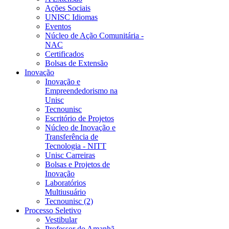
Ações Sociais
UNISC Idiomas
Eventos
Núcleo de Ação Comunitária -
NAC
Certificados
Bolsas de Extensão
Inovação
Inovação e
Empreendedorismo na
Unisc
Tecnounisc
Escritório de Projetos
Núcleo de Inovação e
Transferência de
Tecnologia - NITT
Unisc Carreiras
Bolsas e Projetos de
Inovação
Laboratórios
Multiusuário
Tecnounisc (2)
Processo Seletivo
Vestibular
Professor do Amanhã