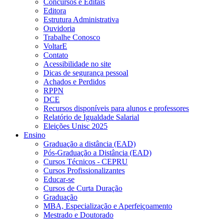
Concursos e Editais
Editora
Estrutura Administrativa
Ouvidoria
Trabalhe Conosco
VoltarE
Contato
Acessibilidade no site
Dicas de segurança pessoal
Achados e Perdidos
RPPN
DCE
Recursos disponíveis para alunos e professores
Relatório de Igualdade Salarial
Eleições Unisc 2025
Ensino
Graduação a distância (EAD)
Pós-Graduação a Distância (EAD)
Cursos Técnicos - CEPRU
Cursos Profissionalizantes
Educar-se
Cursos de Curta Duração
Graduação
MBA, Especialização e Aperfeiçoamento
Mestrado e Doutorado