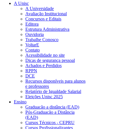
A Unisc
A Universidade
Avaliação Institucional
Concursos e Editais
Editora
Estrutura Administrativa
Ouvidoria
Trabalhe Conosco
VoltarE
Contato
Acessibilidade no site
Dicas de segurança pessoal
Achados e Perdidos
RPPN
DCE
Recursos disponíveis para alunos
e professores
Relatório de Igualdade Salarial
Eleições Unisc 2025
Ensino
Graduação a distância (EAD)
Pós-Graduação a Distância
(EAD)
Cursos Técnicos - CEPRU
Cursos Profissionalizantes