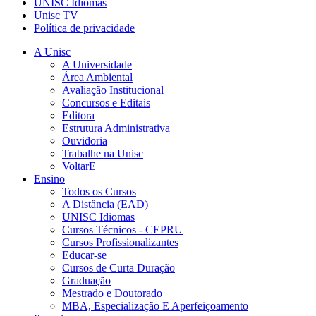
UNISC Idiomas
Unisc TV
Política de privacidade
A Unisc
A Universidade
Área Ambiental
Avaliação Institucional
Concursos e Editais
Editora
Estrutura Administrativa
Ouvidoria
Trabalhe na Unisc
VoltarE
Ensino
Todos os Cursos
A Distância (EAD)
UNISC Idiomas
Cursos Técnicos - CEPRU
Cursos Profissionalizantes
Educar-se
Cursos de Curta Duração
Graduação
Mestrado e Doutorado
MBA, Especialização E Aperfeiçoamento