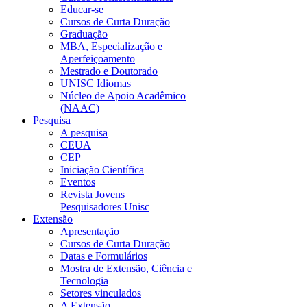
Educar-se
Cursos de Curta Duração
Graduação
MBA, Especialização e
Aperfeiçoamento
Mestrado e Doutorado
UNISC Idiomas
Núcleo de Apoio Acadêmico
(NAAC)
Pesquisa
A pesquisa
CEUA
CEP
Iniciação Científica
Eventos
Revista Jovens
Pesquisadores Unisc
Extensão
Apresentação
Cursos de Curta Duração
Datas e Formulários
Mostra de Extensão, Ciência e
Tecnologia
Setores vinculados
A Extensão