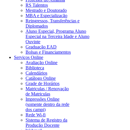
RS Talentos
Mestrado e Doutorado
MBA e Especialização
Reingressos, Transferências e
Diplomados
Aluno Especial, Programa Aluno
Especial na Terceira Idade e Aluno
Ouvinte
Graduação EAD
Bolsas e Financiamentos
Serviços Online
Avaliação Online
Biblioteca
Calendários
Catálogo Online
Grade de Horários
Matriculas / Renovação
de Matriculas
Impressões Online
(somente dentro da rede
dos campi)
Rede Wi-fi
Sistema de Registro da
Produção Docente