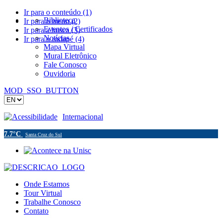
Ir para o conteúdo (1)
Biblioteca
Ir para o menu (2)
Eventos / Certificados
Ir para a busca (3)
Notícias
Ir para o rodapé (4)
Mapa Virtual
Mural Eletrônico
Fale Conosco
Ouvidoria
MOD_SSO_BUTTON
Acessibilidade
Internacional
7.7°C
Santa Cruz do Sul
Onde Estamos
Tour Virtual
Trabalhe Conosco
Contato