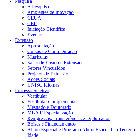
Pesquisa
A Pesquisa
Ambientes de Inovação
CEUA
CEP
Iniciação Científica
Eventos
Extensão
Apresentação
Cursos de Curta Duração
Matrículas
Salão de Ensino e Extensão
Setores Vincualdos
Projetos de Extensão
Ações Sociais
UNISC Idiomas
Processo Seletivo
Vestibular
Vestibular Complementar
Mestrado e Doutorado
MBA E Especialização
Reingressos, Transferências e Diplomados
Bolsas e Financiamentos
Aluno Especial e Programa Aluno Especial na Terceira
Idade