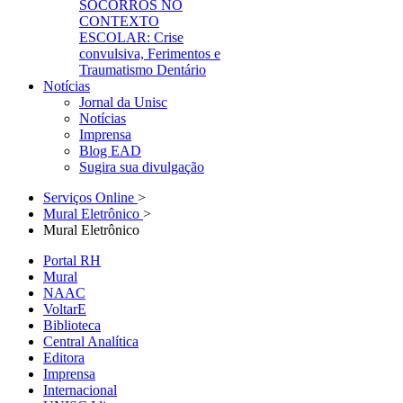
SOCORROS NO
CONTEXTO
ESCOLAR: Crise
convulsiva, Ferimentos e
Traumatismo Dentário
Notícias
Jornal da Unisc
Notícias
Imprensa
Blog EAD
Sugira sua divulgação
Serviços Online
>
Mural Eletrônico
>
Mural Eletrônico
Portal RH
Mural
NAAC
VoltarE
Biblioteca
Central Analítica
Editora
Imprensa
Internacional