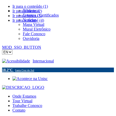
Ir para o conteúdo (1)
Biblioteca
Ir para o menu (2)
Eventos / Certificados
Ir para a busca (3)
Notícias
Ir para o rodapé (4)
Mapa Virtual
Mural Eletrônico
Fale Conosco
Ouvidoria
MOD_SSO_BUTTON
Acessibilidade
Internacional
18.2°C
Santa Cruz do Sul
Onde Estamos
Tour Virtual
Trabalhe Conosco
Contato