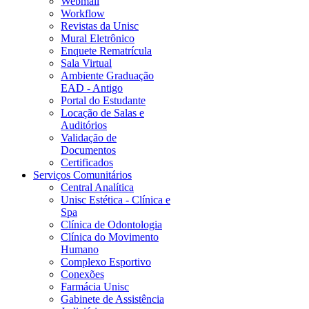
Webmail
Workflow
Revistas da Unisc
Mural Eletrônico
Enquete Rematrícula
Sala Virtual
Ambiente Graduação
EAD - Antigo
Portal do Estudante
Locação de Salas e
Auditórios
Validação de
Documentos
Certificados
Serviços Comunitários
Central Analítica
Unisc Estética - Clínica e
Spa
Clínica de Odontologia
Clínica do Movimento
Humano
Complexo Esportivo
Conexões
Farmácia Unisc
Gabinete de Assistência