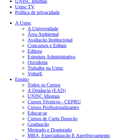
UNISC Idiomas
Unisc TV
Política de privacidade
A Unisc
A Universidade
Área Ambiental
Avaliação Institucional
Concursos e Editais
Editora
Estrutura Administrativa
Ouvidoria
Trabalhe na Unisc
VoltarE
Ensino
Todos os Cursos
A Distância (EAD)
UNISC Idiomas
Cursos Técnicos - CEPRU
Cursos Profissionalizantes
Educar-se
Cursos de Curta Duração
Graduação
Mestrado e Doutorado
MBA, Especialização E Aperfeiçoamento