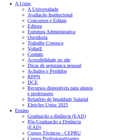
A Unisc
A Universidade
Avaliação Institucional
Concursos e Editais
Editora
Estrutura Administrativa
Ouvidoria
Trabalhe Conosco
VoltarE
Contato
Acessibilidade no site
Dicas de segurança pessoal
Achados e Perdidos
RPPN
DCE
Recursos disponíveis para alunos
e professores
Relatório de Igualdade Salarial
Eleições Unisc 2025
Ensino
Graduação a distância (EAD)
Pós-Graduação a Distância
(EAD)
Cursos Técnicos - CEPRU
Cursos Profissionalizantes