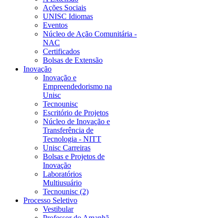
Ações Sociais
UNISC Idiomas
Eventos
Núcleo de Ação Comunitária -
NAC
Certificados
Bolsas de Extensão
Inovação
Inovação e
Empreendedorismo na
Unisc
Tecnounisc
Escritório de Projetos
Núcleo de Inovação e
Transferência de
Tecnologia - NITT
Unisc Carreiras
Bolsas e Projetos de
Inovação
Laboratórios
Multiusuário
Tecnounisc (2)
Processo Seletivo
Vestibular
Professor do Amanhã