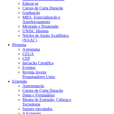
Educar-se
Cursos de Curta Duração
Graduação
MBA, Especialização e
Aperfeiçoamento
Mestrado e Doutorado
UNISC Idiomas
Núcleo de Apoio Acadêmico
(NAAC)
Pesquisa
A pesquisa
CEUA
CEP
Iniciação Científica
Eventos
Revista Jovens
Pesquisadores Unisc
Extensão
Apresentação
Cursos de Curta Duração
Datas e Formulários
Mostra de Extensão, Ciência e
Tecnologia
Setores vinculados
A Extensão