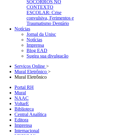
SOCORROS NO
CONTEXTO
ESCOLAR: Crise
convulsiva, Ferimentos e
Traumatismo Dentário
Notícias
Jornal da Unisc
Notícias
Imprensa
Blog EAD
Sugira sua divulgação
Serviços Online
>
Mural Eletrônico
>
Mural Eletrônico
Portal RH
Mural
NAAC
VoltarE
Biblioteca
Central Analítica
Editora
Imprensa
Internacional