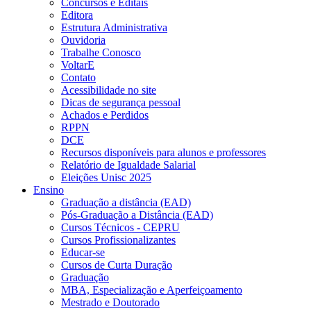
Concursos e Editais
Editora
Estrutura Administrativa
Ouvidoria
Trabalhe Conosco
VoltarE
Contato
Acessibilidade no site
Dicas de segurança pessoal
Achados e Perdidos
RPPN
DCE
Recursos disponíveis para alunos e professores
Relatório de Igualdade Salarial
Eleições Unisc 2025
Ensino
Graduação a distância (EAD)
Pós-Graduação a Distância (EAD)
Cursos Técnicos - CEPRU
Cursos Profissionalizantes
Educar-se
Cursos de Curta Duração
Graduação
MBA, Especialização e Aperfeiçoamento
Mestrado e Doutorado