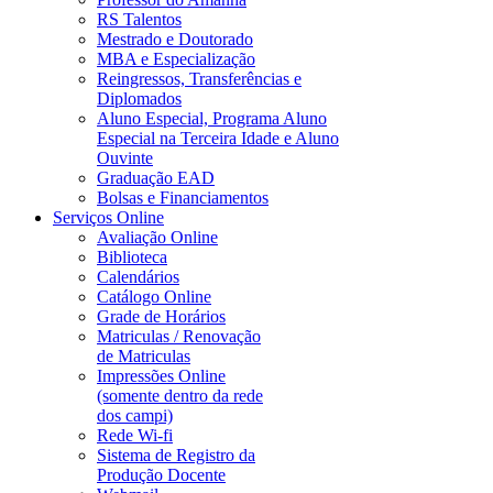
RS Talentos
Mestrado e Doutorado
MBA e Especialização
Reingressos, Transferências e
Diplomados
Aluno Especial, Programa Aluno
Especial na Terceira Idade e Aluno
Ouvinte
Graduação EAD
Bolsas e Financiamentos
Serviços Online
Avaliação Online
Biblioteca
Calendários
Catálogo Online
Grade de Horários
Matriculas / Renovação
de Matriculas
Impressões Online
(somente dentro da rede
dos campi)
Rede Wi-fi
Sistema de Registro da
Produção Docente