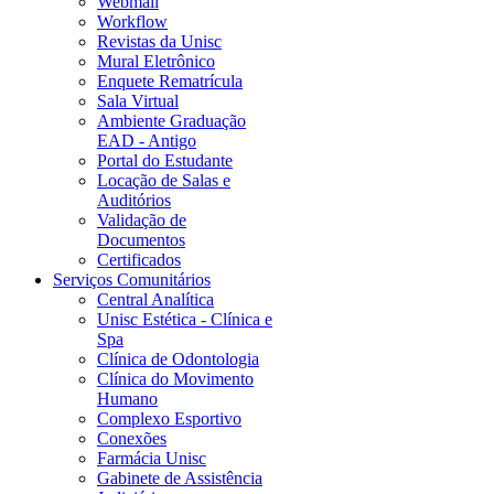
Webmail
Workflow
Revistas da Unisc
Mural Eletrônico
Enquete Rematrícula
Sala Virtual
Ambiente Graduação
EAD - Antigo
Portal do Estudante
Locação de Salas e
Auditórios
Validação de
Documentos
Certificados
Serviços Comunitários
Central Analítica
Unisc Estética - Clínica e
Spa
Clínica de Odontologia
Clínica do Movimento
Humano
Complexo Esportivo
Conexões
Farmácia Unisc
Gabinete de Assistência