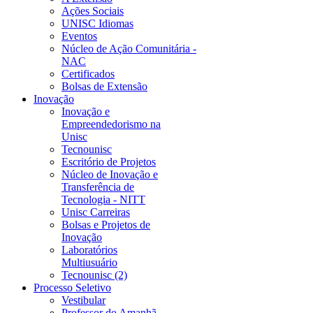
Ações Sociais
UNISC Idiomas
Eventos
Núcleo de Ação Comunitária -
NAC
Certificados
Bolsas de Extensão
Inovação
Inovação e
Empreendedorismo na
Unisc
Tecnounisc
Escritório de Projetos
Núcleo de Inovação e
Transferência de
Tecnologia - NITT
Unisc Carreiras
Bolsas e Projetos de
Inovação
Laboratórios
Multiusuário
Tecnounisc (2)
Processo Seletivo
Vestibular
Professor do Amanhã