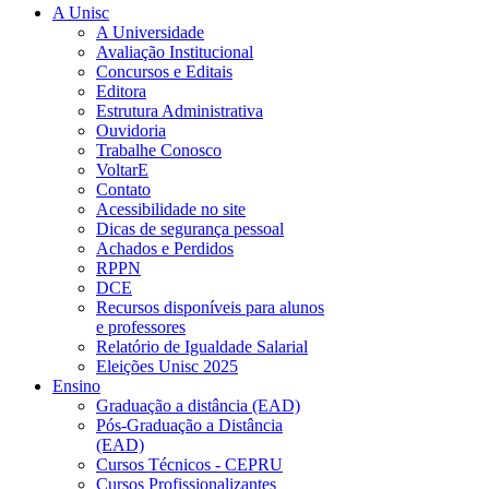
A Unisc
A Universidade
Avaliação Institucional
Concursos e Editais
Editora
Estrutura Administrativa
Ouvidoria
Trabalhe Conosco
VoltarE
Contato
Acessibilidade no site
Dicas de segurança pessoal
Achados e Perdidos
RPPN
DCE
Recursos disponíveis para alunos
e professores
Relatório de Igualdade Salarial
Eleições Unisc 2025
Ensino
Graduação a distância (EAD)
Pós-Graduação a Distância
(EAD)
Cursos Técnicos - CEPRU
Cursos Profissionalizantes