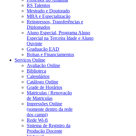
RS Talentos
Mestrado e Doutorado
MBA e Especialização
Reingressos, Transferências e
Diplomados
Aluno Especial, Programa Aluno
Especial na Terceira Idade e Aluno
Ouvinte
Graduação EAD
Bolsas e Financiamentos
Serviços Online
Avaliação Online
Biblioteca
Calendários
Catálogo Online
Grade de Horários
Matriculas / Renovação
de Matriculas
Impressões Online
(somente dentro da rede
dos campi)
Rede Wi-fi
Sistema de Registro da
Produção Docente