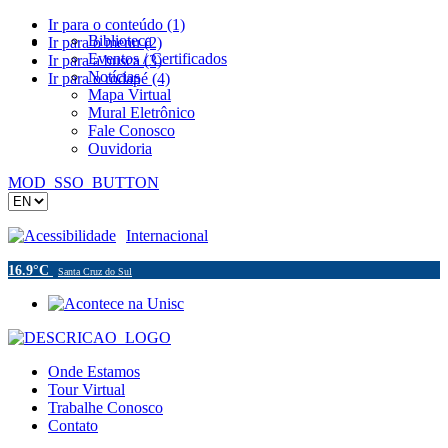
Ir para o conteúdo (1)
Biblioteca
Ir para o menu (2)
Eventos / Certificados
Ir para a busca (3)
Notícias
Ir para o rodapé (4)
Mapa Virtual
Mural Eletrônico
Fale Conosco
Ouvidoria
MOD_SSO_BUTTON
Acessibilidade
Internacional
16.9°C
Santa Cruz do Sul
Onde Estamos
Tour Virtual
Trabalhe Conosco
Contato