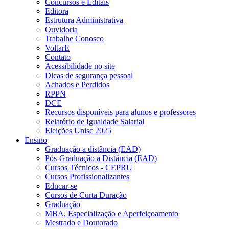
Concursos e Editais
Editora
Estrutura Administrativa
Ouvidoria
Trabalhe Conosco
VoltarE
Contato
Acessibilidade no site
Dicas de segurança pessoal
Achados e Perdidos
RPPN
DCE
Recursos disponíveis para alunos e professores
Relatório de Igualdade Salarial
Eleições Unisc 2025
Ensino
Graduação a distância (EAD)
Pós-Graduação a Distância (EAD)
Cursos Técnicos - CEPRU
Cursos Profissionalizantes
Educar-se
Cursos de Curta Duração
Graduação
MBA, Especialização e Aperfeiçoamento
Mestrado e Doutorado