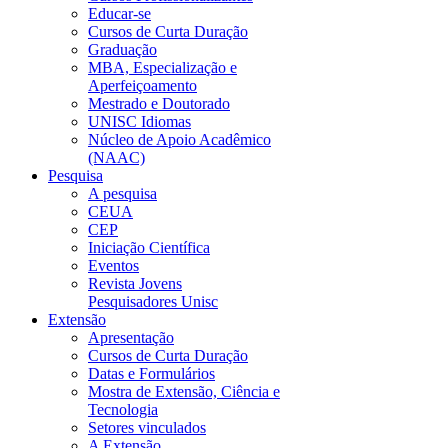
Educar-se
Cursos de Curta Duração
Graduação
MBA, Especialização e
Aperfeiçoamento
Mestrado e Doutorado
UNISC Idiomas
Núcleo de Apoio Acadêmico
(NAAC)
Pesquisa
A pesquisa
CEUA
CEP
Iniciação Científica
Eventos
Revista Jovens
Pesquisadores Unisc
Extensão
Apresentação
Cursos de Curta Duração
Datas e Formulários
Mostra de Extensão, Ciência e
Tecnologia
Setores vinculados
A Extensão