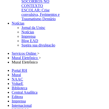
SOCORROS NO
CONTEXTO
ESCOLAR: Crise
convulsiva, Ferimentos e
Traumatismo Dentário
Notícias
Jornal da Unisc
Notícias
Imprensa
Blog EAD
Sugira sua divulgação
Serviços Online
>
Mural Eletrônico
>
Mural Eletrônico
Portal RH
Mural
NAAC
VoltarE
Biblioteca
Central Analítica
Editora
Imprensa
Internacional