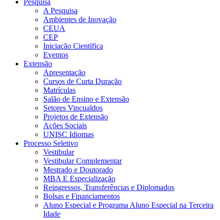
Pesquisa
A Pesquisa
Ambientes de Inovação
CEUA
CEP
Iniciação Científica
Eventos
Extensão
Apresentação
Cursos de Curta Duração
Matrículas
Salão de Ensino e Extensão
Setores Vincualdos
Projetos de Extensão
Ações Sociais
UNISC Idiomas
Processo Seletivo
Vestibular
Vestibular Complementar
Mestrado e Doutorado
MBA E Especialização
Reingressos, Transferências e Diplomados
Bolsas e Financiamentos
Aluno Especial e Programa Aluno Especial na Terceira
Idade