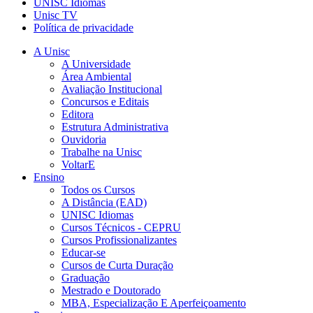
UNISC Idiomas
Unisc TV
Política de privacidade
A Unisc
A Universidade
Área Ambiental
Avaliação Institucional
Concursos e Editais
Editora
Estrutura Administrativa
Ouvidoria
Trabalhe na Unisc
VoltarE
Ensino
Todos os Cursos
A Distância (EAD)
UNISC Idiomas
Cursos Técnicos - CEPRU
Cursos Profissionalizantes
Educar-se
Cursos de Curta Duração
Graduação
Mestrado e Doutorado
MBA, Especialização E Aperfeiçoamento