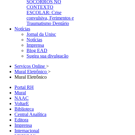
SOCORROS NO
CONTEXTO
ESCOLAR: Crise
convulsiva, Ferimentos e
Traumatismo Dentário
Notícias
Jornal da Unisc
Notícias
Imprensa
Blog EAD
Sugira sua divulgação
Serviços Online
>
Mural Eletrônico
>
Mural Eletrônico
Portal RH
Mural
NAAC
VoltarE
Biblioteca
Central Analítica
Editora
Imprensa
Internacional