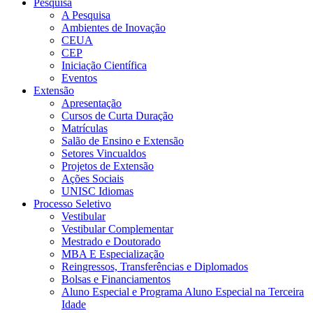
Pesquisa
A Pesquisa
Ambientes de Inovação
CEUA
CEP
Iniciação Científica
Eventos
Extensão
Apresentação
Cursos de Curta Duração
Matrículas
Salão de Ensino e Extensão
Setores Vincualdos
Projetos de Extensão
Ações Sociais
UNISC Idiomas
Processo Seletivo
Vestibular
Vestibular Complementar
Mestrado e Doutorado
MBA E Especialização
Reingressos, Transferências e Diplomados
Bolsas e Financiamentos
Aluno Especial e Programa Aluno Especial na Terceira
Idade