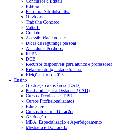
Concursos e Editais
Editora
Estrutura Administrativa
Ouvidoria
Trabalhe Conosco
VoltarE
Contato
Acessibilidade no site
Dicas de segurança pessoal
Achados e Perdidos
RPPN
DCE
Recursos disponíveis para alunos e professores
Relatório de Igualdade Salarial
Eleições Unisc 2025
Ensino
Graduação a distância (EAD)
Pós-Graduação a Distância (EAD)
Cursos Técnicos - CEPRU
Cursos Profissionalizantes
Educar-se
Cursos de Curta Duração
Graduação
MBA, Especialização e Aperfeiçoamento
Mestrado e Doutorado