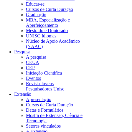
Educar-se
Cursos de Curta Duração
Graduação
MBA, Especialização e
Aperfeiçoamento
Mestrado e Doutorado
UNISC Idiomas
Núcleo de Apoio Acadêmico
(NAAC)
Pesquisa
A pesquisa
CEUA
CEP
Iniciação Científica
Eventos
Revista Jovens
Pesquisadores Unisc
Extensão
Apresentação
Cursos de Curta Duração
Datas e Formulários
Mostra de Extensão, Ciência e
Tecnologia
Setores vinculados
A Extensão