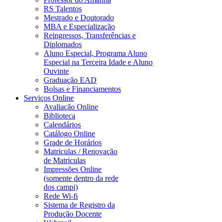
RS Talentos
Mestrado e Doutorado
MBA e Especialização
Reingressos, Transferências e
Diplomados
Aluno Especial, Programa Aluno
Especial na Terceira Idade e Aluno
Ouvinte
Graduação EAD
Bolsas e Financiamentos
Serviços Online
Avaliação Online
Biblioteca
Calendários
Catálogo Online
Grade de Horários
Matriculas / Renovação
de Matriculas
Impressões Online
(somente dentro da rede
dos campi)
Rede Wi-fi
Sistema de Registro da
Produção Docente