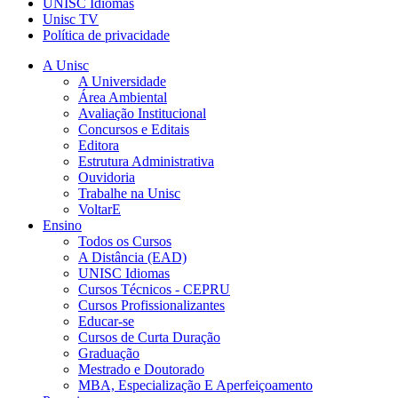
UNISC Idiomas
Unisc TV
Política de privacidade
A Unisc
A Universidade
Área Ambiental
Avaliação Institucional
Concursos e Editais
Editora
Estrutura Administrativa
Ouvidoria
Trabalhe na Unisc
VoltarE
Ensino
Todos os Cursos
A Distância (EAD)
UNISC Idiomas
Cursos Técnicos - CEPRU
Cursos Profissionalizantes
Educar-se
Cursos de Curta Duração
Graduação
Mestrado e Doutorado
MBA, Especialização E Aperfeiçoamento