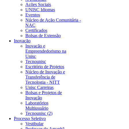
Ações Sociais
UNISC Idiomas
Eventos
Núcleo de Ação Comunitária -
NAC
Certificados
Bolsas de Extensão
Inovação
Inovação e
Empreendedorismo na
Unisc
Tecnounisc
Escritório de Projetos
Núcleo de Inovação e
Transferência de
Tecnologia - NITT
Unisc Carreiras
Bolsas e Projetos de
Inovação
Laboratórios
Multiusuário
Tecnounisc (2)
Processo Seletivo
Vestibular
Professor do Amanhã