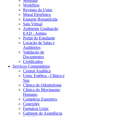
Webmail
Workflow
Revistas da Unisc
Mural Eletrônico
Enquete Rematrícula
Sala Virtual
Ambiente Graduação
EAD - Antigo
Portal do Estudante
Locação de Salas e
Auditórios
Validação de
Documentos
Certificados
Serviços Comunitários
Central Analítica
Unisc Estética - Clínica e
Spa
Clínica de Odontologia
Clínica do Movimento
Humano
Complexo Esportivo
Conexões
Farmácia Unisc
Gabinete de Assistência