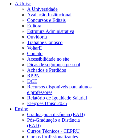
A Unisc
A Universidade
Avaliação Institucional
Concursos e Editais
Editora
Estrutura Administrativa
Ouvidoria
Trabalhe Conosco
VoltarE
Contato
Acessibilidade no site
Dicas de segurança pessoal
Achados e Perdidos
RPPN
DCE
Recursos disponíveis para alunos
e professores
Relatório de Igualdade Salarial
Eleições Unisc 2025
Ensino
Graduação a distância (EAD)
Pós-Graduação a Distância
(EAD)
Cursos Técnicos - CEPRU
Cursos Profissionalizantes