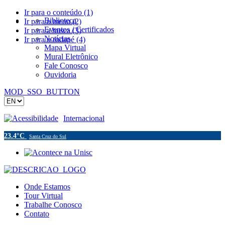
Ir para o conteúdo (1)
Biblioteca
Ir para o menu (2)
Eventos / Certificados
Ir para a busca (3)
Notícias
Ir para o rodapé (4)
Mapa Virtual
Mural Eletrônico
Fale Conosco
Ouvidoria
MOD_SSO_BUTTON
Acessibilidade
Internacional
23.4°C
Santa Cruz do Sul
Onde Estamos
Tour Virtual
Trabalhe Conosco
Contato