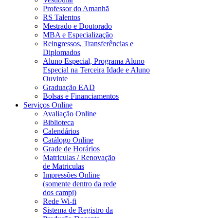
Professor do Amanhã
RS Talentos
Mestrado e Doutorado
MBA e Especialização
Reingressos, Transferências e
Diplomados
Aluno Especial, Programa Aluno
Especial na Terceira Idade e Aluno
Ouvinte
Graduação EAD
Bolsas e Financiamentos
Serviços Online
Avaliação Online
Biblioteca
Calendários
Catálogo Online
Grade de Horários
Matriculas / Renovação
de Matriculas
Impressões Online
(somente dentro da rede
dos campi)
Rede Wi-fi
Sistema de Registro da