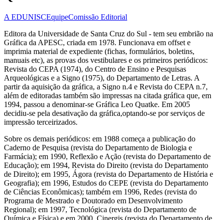
A EDUNISC
Equipe
Comissão Editorial
Editora da Universidade de Santa Cruz do Sul - tem seu embrião na
Gráfica da APESC, criada em 1978. Funcionava em offset e
imprimia material de expediente (fichas, formulários, boletins,
manuais etc), as provas dos vestibulares e os primeiros periódicos:
Revista do CEPA (1974), do Centro de Ensino e Pesquisas
Arqueológicas e a Signo (1975), do Departamento de Letras. A
partir da aquisição da gráfica, a Signo n.4 e Revista do CEPA n.7,
além de editoradas também são impressas na citada gráfica que, em
1994, passou a denominar-se Gráfica Leo Quatke. Em 2005
decidiu-se pela desativação da gráfica,optando-se por serviços de
impressão terceirizados.
Sobre os demais periódicos: em 1988 começa a publicação do
Caderno de Pesquisa (revista do Departamento de Biologia e
Farmácia); em 1990, Reflexão e Ação (revista do Departamento de
Educação); em 1994, Revista do Direito (revista do Departamento
de Direito); em 1995, Ágora (revista do Departamento de História e
Geografia); em 1996, Estudos do CEPE (revista do Departamento
de Ciências Econômicas); também em 1996, Redes (revista do
Programa de Mestrado e Doutorado em Desenvolvimento
Regional); em 1997, Tecnológica (revista do Departamento de
Química e Física) e em 2000, Cinergis (revista do Departamento de