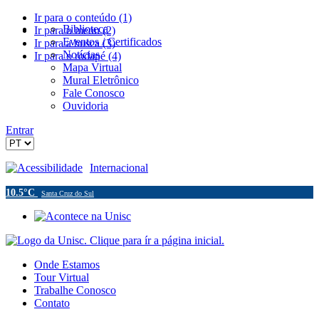
Ir para o conteúdo (1)
Biblioteca
Ir para o menu (2)
Eventos / Certificados
Ir para a busca (3)
Notícias
Ir para o rodapé (4)
Mapa Virtual
Mural Eletrônico
Fale Conosco
Ouvidoria
Entrar
Acessibilidade
Internacional
10.5°C
Santa Cruz do Sul
Onde Estamos
Tour Virtual
Trabalhe Conosco
Contato