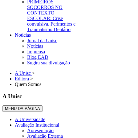
PRIMEIROS
SOCORROS NO
CONTEXTO
ESCOLAR: Crise
convulsiva, Ferimentos e
Traumatismo Dentário
Notícias
Jornal da Unisc
Notícias
Imprensa
Blog EAD
Sugira sua divulgação
A Unisc
>
Editora
>
Quem Somos
A Unisc
MENU DA PÁGINA
A Universidade
Avaliação Institucional
Apresentação
Avaliação Externa