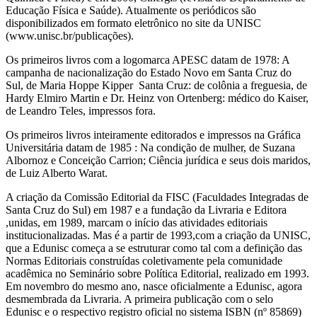
Educação Física e Saúde). Atualmente os periódicos são
disponibilizados em formato eletrônico no site da UNISC
(www.unisc.br/publicações).
Os primeiros livros com a logomarca APESC datam de 1978: A
campanha de nacionalização do Estado Novo em Santa Cruz do
Sul, de Maria Hoppe Kipper Santa Cruz: de colônia a freguesia, de
Hardy Elmiro Martin e Dr. Heinz von Ortenberg: médico do Kaiser,
de Leandro Teles, impressos fora.
Os primeiros livros inteiramente editorados e impressos na Gráfica
Universitária datam de 1985 : Na condição de mulher, de Suzana
Albornoz e Conceição Carrion; Ciência jurídica e seus dois maridos,
de Luiz Alberto Warat.
A criação da Comissão Editorial da FISC (Faculdades Integradas de
Santa Cruz do Sul) em 1987 e a fundação da Livraria e Editora
,unidas, em 1989, marcam o início das atividades editoriais
institucionalizadas. Mas é a partir de 1993,com a criação da UNISC,
que a Edunisc começa a se estruturar como tal com a definição das
Normas Editoriais construídas coletivamente pela comunidade
acadêmica no Seminário sobre Política Editorial, realizado em 1993.
Em novembro do mesmo ano, nasce oficialmente a Edunisc, agora
desmembrada da Livraria. A primeira publicação com o selo
Edunisc e o respectivo registro oficial no sistema ISBN (nº 85869)