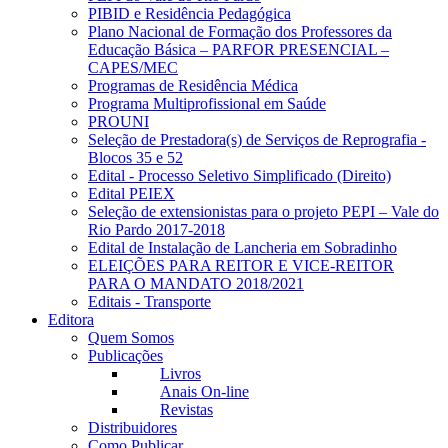
PIBID e Residência Pedagógica
Plano Nacional de Formação dos Professores da
Educação Básica – PARFOR PRESENCIAL –
CAPES/MEC
Programas de Residência Médica
Programa Multiprofissional em Saúde
PROUNI
Seleção de Prestadora(s) de Serviços de Reprografia -
Blocos 35 e 52
Edital - Processo Seletivo Simplificado (Direito)
Edital PEIEX
Seleção de extensionistas para o projeto PEPI – Vale do
Rio Pardo 2017-2018
Edital de Instalação de Lancheria em Sobradinho
ELEIÇÕES PARA REITOR E VICE-REITOR
PARA O MANDATO 2018/2021
Editais - Transporte
Editora
Quem Somos
Publicações
Livros
Anais On-line
Revistas
Distribuidores
Como Publicar