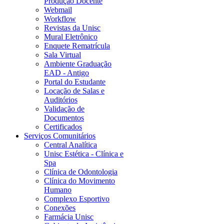
Produção Docente
Webmail
Workflow
Revistas da Unisc
Mural Eletrônico
Enquete Rematrícula
Sala Virtual
Ambiente Graduação
EAD - Antigo
Portal do Estudante
Locação de Salas e
Auditórios
Validação de
Documentos
Certificados
Serviços Comunitários
Central Analítica
Unisc Estética - Clínica e
Spa
Clínica de Odontologia
Clínica do Movimento
Humano
Complexo Esportivo
Conexões
Farmácia Unisc