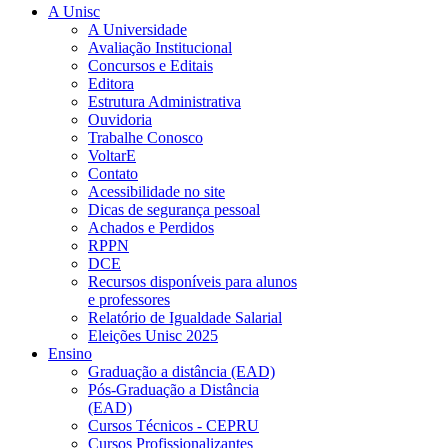
A Unisc
A Universidade
Avaliação Institucional
Concursos e Editais
Editora
Estrutura Administrativa
Ouvidoria
Trabalhe Conosco
VoltarE
Contato
Acessibilidade no site
Dicas de segurança pessoal
Achados e Perdidos
RPPN
DCE
Recursos disponíveis para alunos
e professores
Relatório de Igualdade Salarial
Eleições Unisc 2025
Ensino
Graduação a distância (EAD)
Pós-Graduação a Distância
(EAD)
Cursos Técnicos - CEPRU
Cursos Profissionalizantes