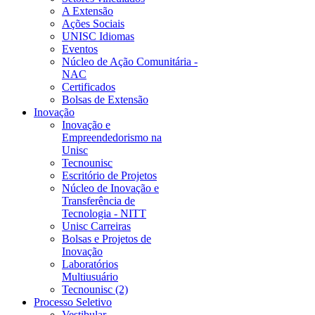
A Extensão
Ações Sociais
UNISC Idiomas
Eventos
Núcleo de Ação Comunitária -
NAC
Certificados
Bolsas de Extensão
Inovação
Inovação e
Empreendedorismo na
Unisc
Tecnounisc
Escritório de Projetos
Núcleo de Inovação e
Transferência de
Tecnologia - NITT
Unisc Carreiras
Bolsas e Projetos de
Inovação
Laboratórios
Multiusuário
Tecnounisc (2)
Processo Seletivo
Vestibular