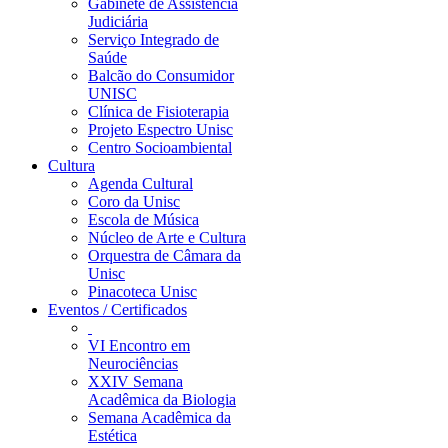
Gabinete de Assistência
Judiciária
Serviço Integrado de
Saúde
Balcão do Consumidor
UNISC
Clínica de Fisioterapia
Projeto Espectro Unisc
Centro Socioambiental
Cultura
Agenda Cultural
Coro da Unisc
Escola de Música
Núcleo de Arte e Cultura
Orquestra de Câmara da
Unisc
Pinacoteca Unisc
Eventos / Certificados
VI Encontro em
Neurociências
XXIV Semana
Acadêmica da Biologia
Semana Acadêmica da
Estética