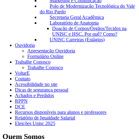
Marketing e Comunicação
Polo de Modernização Tecnológica do Vale
do Rio Pardo
Secretaria Geral Acadêmica
Laboratório de Anatomia
Doação de Corpos/Órgãos/Tecidos na
UNISC e HSC. Por quê? Como?
UNISC Carreiras (Estágios)
Ouvidoria
Apresentação Ouvidoria
Formulário Online
Trabalhe Conosco
Trabalhe Conosco
VoltarE
Contato
Acessibilidade no site
Dicas de segurança pessoal
Achados e Perdidos
RPPN
DCE
Recursos disponíveis para alunos e professores
Relatório de Igualdade Salarial
Eleições Unisc 2025
Quem Somos