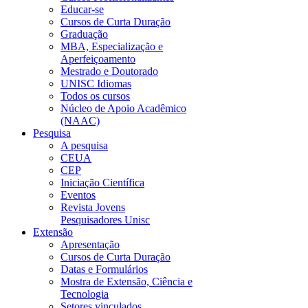
Educar-se
Cursos de Curta Duração
Graduação
MBA, Especialização e
Aperfeiçoamento
Mestrado e Doutorado
UNISC Idiomas
Todos os cursos
Núcleo de Apoio Acadêmico
(NAAC)
Pesquisa
A pesquisa
CEUA
CEP
Iniciação Científica
Eventos
Revista Jovens
Pesquisadores Unisc
Extensão
Apresentação
Cursos de Curta Duração
Datas e Formulários
Mostra de Extensão, Ciência e
Tecnologia
Setores vinculados